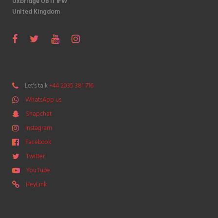
Uxbridge UB11 1FW
United Kingdom
S
F
T
Y
I
n
a
w
o
n
a
c
i
u
s
p
e
t
T
t
Let's talk
+44 2035 381 716
c
b
t
u
a
WhatsApp us
h
o
e
b
g
a
Snapchat
o
r
e
r
t
k
a
Instagram
m
Facebook
Twitter
YouTube
HeyLink