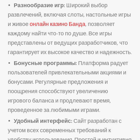
Разнообразие игр:
Широкий выбор
развлечений, включая слоты, настольные игры
и живое
онлайн казино Банда
, позволяет
каждому найти что-то по душе. Все игры
представлены от ведущих разработчиков, что
гарантирует их высокое качество и надежность.
Бонусные программы:
Платформа радует
пользователей привлекательными акциями и
бонусами. Регулярные предложения и
поощрения способствуют увеличению
игрового баланса и продлевают время,
проведенное за любимыми играми.
Удобный интерфейс:
Сайт разработан с
учетом всех современных требований к
удобству использования. Простой и интуитивно