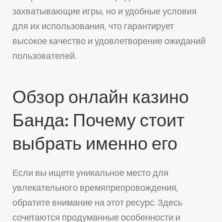
захватывающие игры, но и удобные условия
для их использования, что гарантирует
высокое качество и удовлетворение ожиданий
пользователей.
Обзор онлайн казино
Банда: Почему стоит
выбрать именно его
Если вы ищете уникальное место для
увлекательного времяпрепровождения,
обратите внимание на этот ресурс. Здесь
сочетаются продуманные особенности и