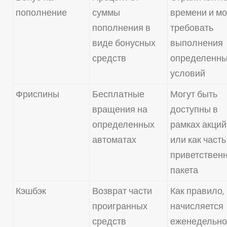
пополнение
суммы
времени и м
пополнения в
требовать
виде бонусных
выполнения
средств
определенн
условий
Фриспины
Бесплатные
Могут быть
вращения на
доступны в
определенных
рамках акций
автоматах
или как часть
приветствен
пакета
Кэшбэк
Возврат части
Как правило,
проигранных
начисляется
средств
еженедельно