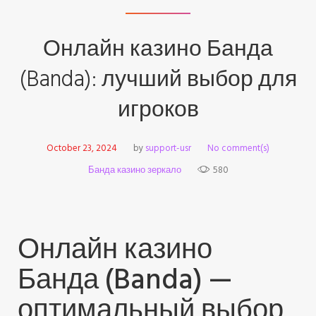
Онлайн казино Банда
(Banda): лучший выбор для
игроков
October 23, 2024
by
support-usr
No comment(s)
Банда казино зеркало
580
Онлайн казино
Банда (Banda) —
оптимальный выбор