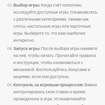
Выбор игры:
Когда счёт пополнен,
исследуйте доступные игры. Ознакомьтесь
с различными категориями, такими как
слоты, настольные игры или карточные
игры. Выберите то, что вам наиболее
интересно.
Запуск игры:
После выбора игры нажмите
на неё, чтобы начать. Прочитайте правила
и инструкции, чтобы ознакомиться с
механикой. Воспользуйтесь бонусами и
акциями, если они доступны.
Контроль за игровым процессом:
Важно
контролировать свои ставки и время,
проведенное в игре. Устанавливайте