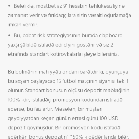
Beləliklə, mostbet az 91 hesabın təhlükəsizliyinə
zəmanət verir və fırıldaqçılara sizin vəsaiti oğurlamağa
imkan vermir.
Bu, babat risk strategiyasının burada clapboard
yaxşı şəkildə istifadə edildiyini göstərir və siz 2
ətrafında standart kotirovkalarla işləyə bilərsiniz.
Bu bölmənin mahiyyəti ondan ibarətdir ki, oyunçuya
bu axşam başlayacaq 15 futbol matçının siyahısı təklif
olunur. Standart bonusun ölçüsü depozit məbləğinin
100% -dir, istifadəçi promosyon kodundan istifadə
edərsə, bu faiz artır. Məsələn, bir müştəri
qeydiyyatdan keçən günün ertəsi günü 100 USD
depozit qoymuşdur. Bir promosyon kodu istifadə
edərkən bonus depozitin” “150% -i qədər landa bilər.