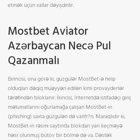
etmək üçün xallar dəyişdirilir.
Mostbet Aviator
Azərbaycan Necə Pul
Qazanmalı
Birincisi, ona görə ki, güzgülər MostBet-ə help
olduqları dəqiq müəyyən edilən kimi provayderlər
tərəfindən bloklanır. İkincisi, İnternetdə istifadəçi giriş
məlumatlarını oğurlamağa çalışan MostBet-in
(phishing) saxta güzgüləri də varifr?n. Maraqlıdır ki,
MostBet-in rəsmi saytında blokdan yan keçməyə
həsr olunmuş bütöv bir bölmə də va. Dəstək