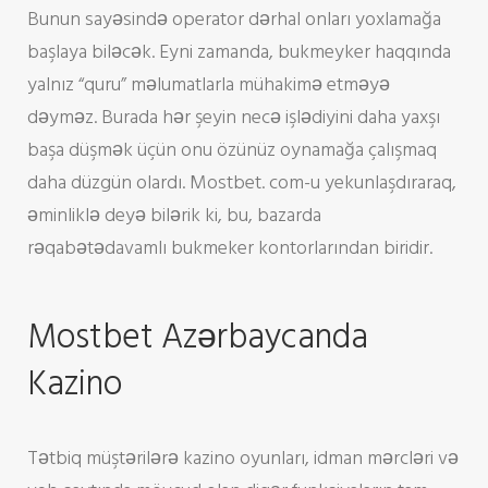
Bunun sayəsində operator dərhal onları yoxlamağa
başlaya biləcək. Eyni zamanda, bukmeyker haqqında
yalnız “quru” məlumatlarla mühakimə etməyə
dəyməz. Burada hər şeyin necə işlədiyini daha yaxşı
başa düşmək üçün onu özünüz oynamağa çalışmaq
daha düzgün olardı. Mostbet. com-u yekunlaşdıraraq,
əminliklə deyə bilərik ki, bu, bazarda
rəqabətədavamlı bukmeker kontorlarından biridir.
Mostbet Azərbaycanda
Kazino
Tətbiq müştərilərə kazino oyunları, idman mərcləri və