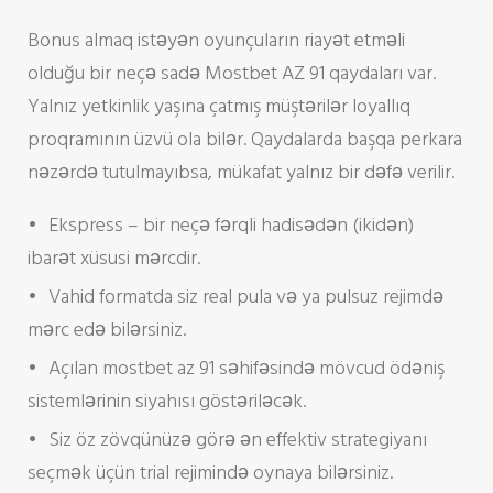
Bonus almaq istəyən oyunçuların riayət etməli
olduğu bir neçə sadə Mostbet AZ 91 qaydaları var.
Yalnız yetkinlik yaşına çatmış müştərilər loyallıq
proqramının üzvü ola bilər. Qaydalarda başqa perkara
nəzərdə tutulmayıbsa, mükafat yalnız bir dəfə verilir.
Ekspress – bir neçə fərqli hadisədən (ikidən)
ibarət xüsusi mərcdir.
Vahid formatda siz real pula və ya pulsuz rejimdə
mərc edə bilərsiniz.
Açılan mostbet az 91 səhifəsində mövcud ödəniş
sistemlərinin siyahısı göstəriləcək.
Siz öz zövqünüzə görə ən effektiv strategiyanı
seçmək üçün trial rejimində oynaya bilərsiniz.