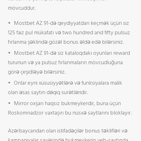
mövcuddur.
Mostbet AZ 91-də qeydiyyatdan keçmək üçün siz
125 faiz pul mükafatı və two hundred and fifty pulsuz
fırlanma şəklində gözəl bonus əldə edə bilərsiniz.
Mostbet AZ 91-də siz kataloqdakı oyunları reward
turunun və ya pulsuz fırlanmaların mövcudluğuna
görə çeşidləyə bilərsiniz.
Onlar eyni xüsusiyyətlərə və funksiyalara malik
olan əsas saytın dəqiq surətləridir.
Mirror oxşarı haqsız bukmeykerdir, buna üçün
Roskomnadzor vaxtaşırı bu nüsxə saytlarını bloklayır.
Azərbaycandan olan istifadəçilər bonus təklifləri və
kampaniyalar sayəsində bukmeykerin veb-saytında