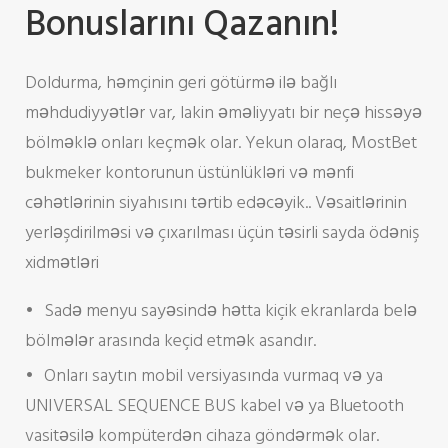
Bonuslarını Qazanın!
Doldurma, həmçinin geri götürmə ilə bağlı
məhdudiyyətlər var, lakin əməliyyatı bir neçə hissəyə
bölməklə onları keçmək olar. Yekun olaraq, MostBet
bukmeker kontorunun üstünlükləri və mənfi
cəhətlərinin siyahısını tərtib edəcəyik.. Vəsaitlərinin
yerləşdirilməsi və çıxarılması üçün təsirli sayda ödəniş
xidmətləri
Sadə menyu sayəsində hətta kiçik ekranlarda belə
bölmələr arasında keçid etmək asandır.
Onları saytın mobil versiyasında vurmaq və ya
UNIVERSAL SEQUENCE BUS kabel və ya Bluetooth
vasitəsilə kompüterdən cihaza göndərmək olar.