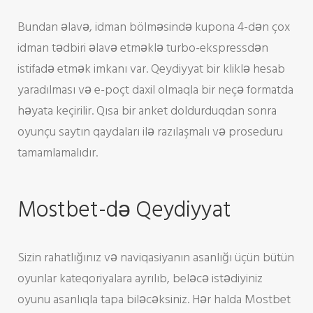
Bundan əlavə, idman bölməsində kupona 4-dən çox
idman tədbiri əlavə etməklə turbo-ekspressdən
istifadə etmək imkanı var. Qeydiyyat bir kliklə hesab
yaradılması və e-poçt daxil olmaqla bir neçə formatda
həyata keçirilir. Qısa bir anket doldurduqdan sonra
oyunçu saytın qaydaları ilə razılaşmalı və proseduru
tamamlamalıdır.
Mostbet-də Qeydiyyat
Sizin rahatlığınız və naviqasiyanın asanlığı üçün bütün
oyunlar kateqoriyalara ayrılıb, beləcə istədiyiniz
oyunu asanlıqla tapa biləcəksiniz. Hər halda Mostbet