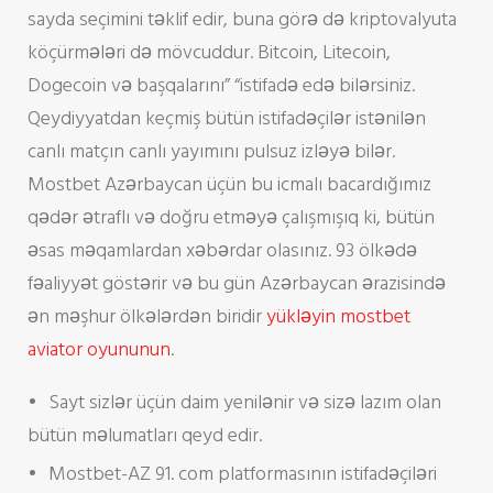
sayda seçimini təklif edir, buna görə də kriptovalyuta
köçürmələri də mövcuddur. Bitcoin, Litecoin,
Dogecoin və başqalarını” “istifadə edə bilərsiniz.
Qeydiyyatdan keçmiş bütün istifadəçilər istənilən
canlı matçın canlı yayımını pulsuz izləyə bilər.
Mostbet Azərbaycan üçün bu icmalı bacardığımız
qədər ətraflı və doğru etməyə çalışmışıq ki, bütün
əsas məqamlardan xəbərdar olasınız. 93 ölkədə
fəaliyyət göstərir və bu gün Azərbaycan ərazisində
ən məşhur ölkələrdən biridir
yükləyin mostbet
aviator oyununun
.
Sayt sizlər üçün daim yenilənir və sizə lazım olan
bütün məlumatları qeyd edir.
Mostbet-AZ 91. com platformasının istifadəçiləri