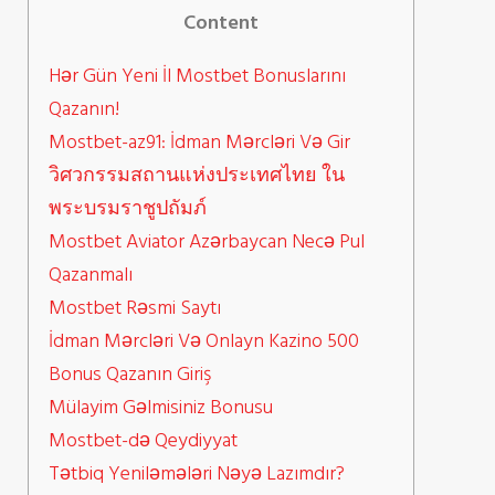
Content
Hər Gün Yeni İl Mostbet Bonuslarını
Qazanın!
Mostbet-az91: İdman Mərcləri Və Gir
วิศวกรรมสถานแห่งประเทศไทย ใน
พระบรมราชูปถัมภ์
Mostbet Aviator Azərbaycan Necə Pul
Qazanmalı
Mostbet Rəsmi Saytı
İdman Mərcləri Və Onlayn Kazino 500
Bonus Qazanın Giriş
Mülayim Gəlmisiniz Bonusu
Mostbet-də Qeydiyyat
Tətbiq Yeniləmələri Nəyə Lazımdır?