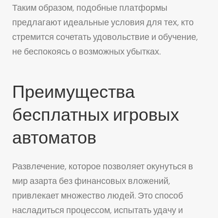
Таким образом, подобные платформы
предлагают идеальные условия для тех, кто
стремится сочетать удовольствие и обучение,
не беспокоясь о возможных убытках.
Преимущества
бесплатных игровых
автоматов
Развлечение, которое позволяет окунуться в
мир азарта без финансовых вложений,
привлекает множество людей. Это способ
насладиться процессом, испытать удачу и