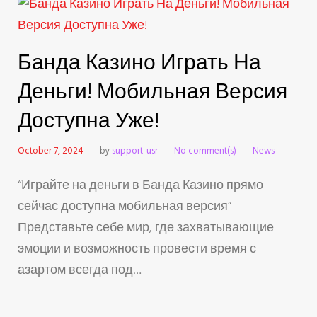
i
g
Банда Казино Играть На
a
Деньги! Мобильная Версия
t
Доступна Уже!
i
October 7, 2024
by
support-usr
No comment(s)
News
o
“Играйте на деньги в Банда Казино прямо
n
сейчас доступна мобильная версия”
Представьте себе мир, где захватывающие
эмоции и возможность провести время с
азартом всегда под…