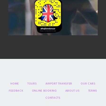
HOME
TOURS
AIRPORT TRANSFER
OUR CARS
FEEDBACK
ONLINE BOOKING
ABOUT US
TERMS
CONTACTS