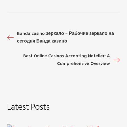
e
t
g
k
t
b
t
l
e
e
o
e
e
d
r
o
r
+
I
e
P
Banda casino зеркало – Рабочие зеркало на
k
n
s
сегодня Банда казино
t
o
Best Online Casinos Accepting Neteller: A
s
Comprehensive Overview
t
n
a
Latest Posts
v