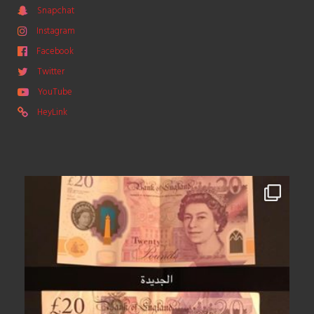
a
Snapchat
o
r
e
r
t
k
a
Instagram
m
Facebook
Twitter
YouTube
HeyLink