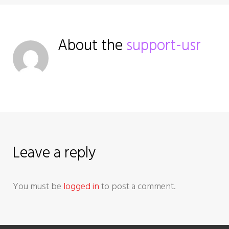
About the
support-usr
Leave a reply
You must be
logged in
to post a comment.