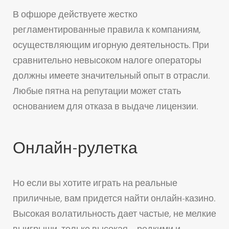
В офшоре действуете жестко
регламентированные правила к компаниям,
осуществляющим игорную деятельность. При
сравнительно невысоком налоге операторы
должны имеете значительный опыт в отрасли.
Любые пятна на репутации может стать
основанием для отказа в выдаче лицензии.
Онлайн-рулетка
Но если вы хотите играть на реальные
приличные, вам придется найти онлайн-казино.
Высокая волатильность дает частые, не мелкие