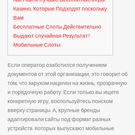
Казино, Которые Подходят поскольку
Вам
Бесплатные Слоты Действительно
Выдают случайная Результат?
Мобильные Слоты
Если оператор озаботился получением
документов от этой организации, это говорит об
том, что зарухом нацелен на жизнь, прозрачную
и порядочную работу. Если только вы ищете
конкретную игру, воспользуйтесь поиском
вверху страницы. А, крупные бренды
адаптировали сайты под формат разных
устройств. Которых выпускают мобильные