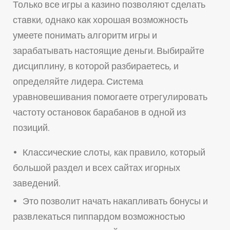
Только все игры а казино позволяют сделать
ставки, однако как хорошая возможность
умеете понимать алгоритм игры и
зарабатывать настоящие деньги. Выбирайте
дисциплину, в которой разбираетесь, и
определяйте лидера. Система
уравновешивания помогаете отрегулировать
частоту остановок барабанов в одной из
позиций.
Классические слоты, как правило, который
большой раздел и всех сайтах игорных
заведений.
Это позволит начать накапливать бонусы и
развлекаться пиппардом возможностью