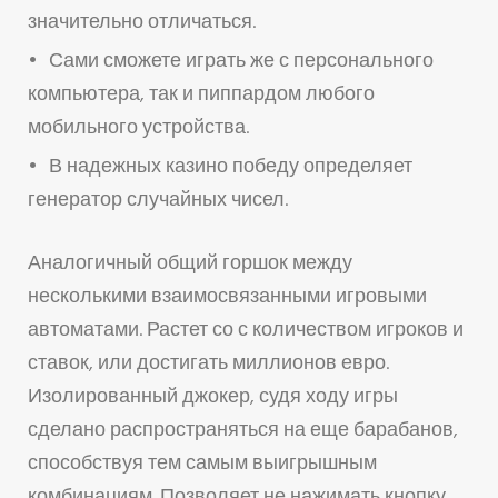
значительно отличаться.
Сами сможете играть же с персонального
компьютера, так и пиппардом любого
мобильного устройства.
В надежных казино победу определяет
генератор случайных чисел.
Аналогичный общий горшок между
несколькими взаимосвязанными игровыми
автоматами. Растет со с количеством игроков и
ставок, или достигать миллионов евро.
Изолированный джокер, судя ходу игры
сделано распространяться на еще барабанов,
способствуя тем самым выигрышным
комбинациям. Позволяет не нажимать кнопку