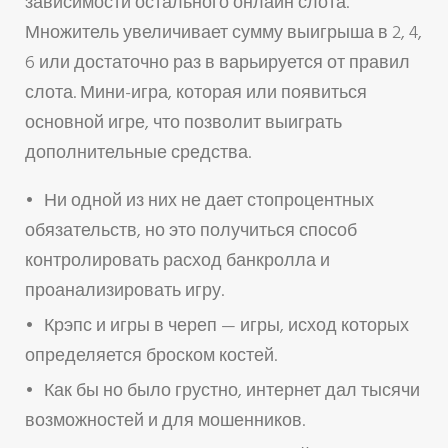
зависимости остального онлайн слота.
Множитель увеличивает сумму выигрыша в 2, 4,
6 или достаточно раз в варьируется от правил
слота. Мини-игра, которая или появиться
основной игре, что позволит выиграть
дополнительные средства.
Ни одной из них не дает стопроцентных
обязательств, но это получиться способ
контролировать расход банкролла и
проанализировать игру.
Крэпс и игры в череп — игры, исход которых
определяется броском костей.
Как бы но было грустно, интернет дал тысячи
возможностей и для мошенников.