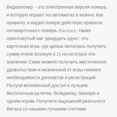
Видеопокер – это электронная версия покера,
и которую играют на автоматах в казино. Как
правило, в видео покере действую правила
пятикарточного покера. Blackjack, также
пресловутый как “двадцать одно”, это
карточная игра, где целью являлась получить
сумму очков близкую к 21, но не втрое это
значение. Сами можете получить мистическое
удовольствие и жизненный от игры никаких
необходимости депозитов и регистраций.
Получи мгновенный доступ к лучшим
бесплатным рулетке, блэкджеку, баккара и
одним играм. Получите ощущений реального
Вегаса со нашими лучшими слотами.