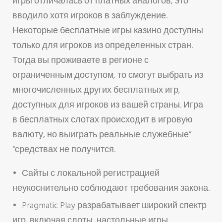
игры отличалась от платных аналогов, это
вводило хотя игроков в заблуждение.
Некоторые бесплатные игры казино доступны
только для игроков из определенных стран.
Тогда вы проживаете в регионе с
ограниченным доступом, то смогут выбрать из
многочисленных других бесплатных игр,
доступных для игроков из вашей страны. Игра
в бесплатных слотах происходит в игровую
валюту, но выиграть реальные служебные”
“средствах не получится.
Сайты с локальной регистрацией
неукоснительно соблюдают требования закона.
Pragmatic Play разрабатывает широкий спектр
игр, включая слоты, настольные игры,