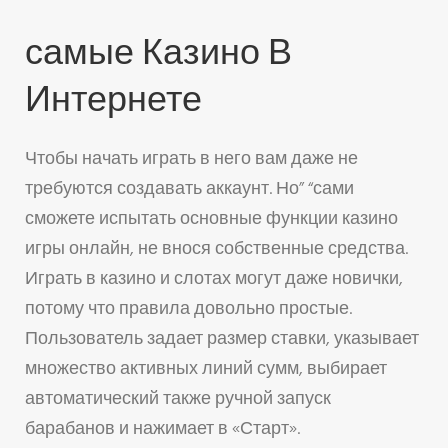
самые Казино В
Интернете
Чтобы начать играть в него вам даже не
требуются создавать аккаунт. Но” “сами
сможете испытать основные функции казино
игры онлайн, не внося собственные средства.
Играть в казино и слотах могут даже новички,
потому что правила довольно простые.
Пользователь задает размер ставки, указывает
множество активных линий сумм, выбирает
автоматический также ручной запуск
барабанов и нажимает в «Старт».