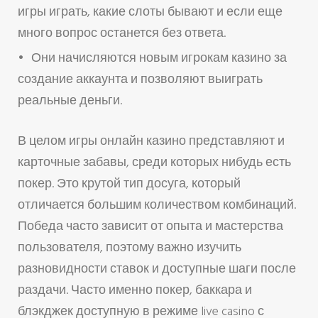
игры играть, какие слоты бывают и если еще
много вопрос останется без ответа.
Они начисляются новым игрокам казино за
создание аккаунта и позволяют выиграть
реальные деньги.
В целом игры онлайн казино представляют и
карточные забавы, среди которых нибудь есть
покер. Это крутой тип досуга, который
отличается большим количеством комбинаций.
Победа часто зависит от опыта и мастерства
пользователя, поэтому важно изучить
разновидности ставок и доступные шаги после
раздачи. Часто именно покер, баккара и
блэкджек доступную в режиме live casino с