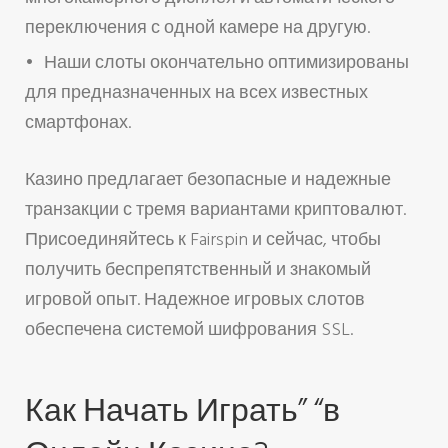
переключения с одной камере на другую.
Наши слоты окончательно оптимизированы
для предназначенных на всех известных
смартфонах.
Казино предлагает безопасные и надежные
транзакции с тремя вариантами криптовалют.
Присоединяйтесь к Fairspin и сейчас, чтобы
получить беспрепятственный и знакомый
игровой опыт. Надежное игровых слотов
обеспечена системой шифрования SSL.
Как Начать Играть” “в