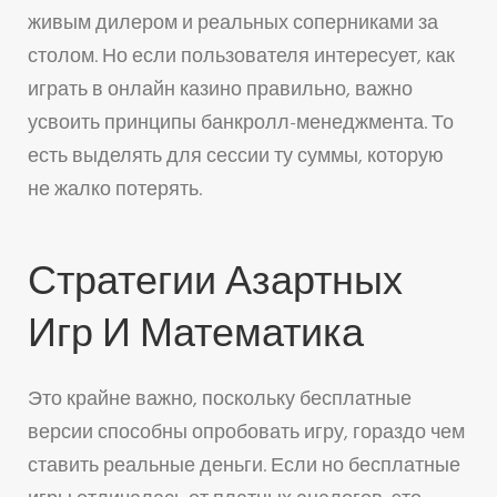
живым дилером и реальных соперниками за
столом. Но если пользователя интересует, как
играть в онлайн казино правильно, важно
усвоить принципы банкролл-менеджмента. То
есть выделять для сессии ту суммы, которую
не жалко потерять.
Стратегии Азартных
Игр И Математика
Это крайне важно, поскольку бесплатные
версии способны опробовать игру, гораздо чем
ставить реальные деньги. Если но бесплатные