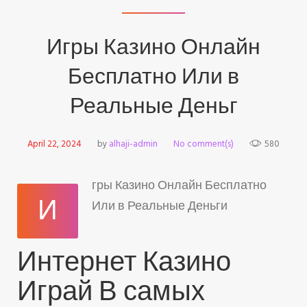
Игры Казино Онлайн
Бесплатно Или в
Реальные Деньг
April 22, 2024
by
alhaji-admin
No comment(s)
580
гры Казино Онлайн Бесплатно
И
Или в Реальные Деньги
Интернет Казино
Играй В самых