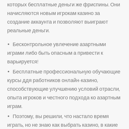
которых бесплатные деньги же фриспины. Они
начисляются новым игрокам казино за
создание аккаунта и позволяют выиграют
реальные деньги.
Бесконтрольное увлечение азартными
играми либо быть опасным а привести к
варьируется!
Бесплатные профессиональную обучающие
курсы ддя работников онлайн-казино,
способствующие улучшению условий отрасли,
опыта игроков и честного подхода ко азартным
играм.
Поэтому, вы решили, что настало время
играть, но не знаю как выбрать казино, в какие