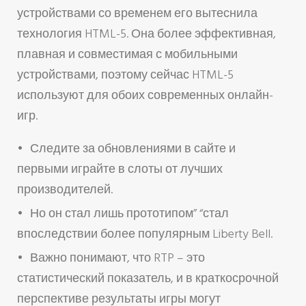
устройствами со временем его вытеснила
технология HTML-5. Она более эффективная,
плавная и совместимая с мобильными
устройствами, поэтому сейчас HTML-5
используют для обоих современных онлайн-
игр.
Следите за обновлениями в сайте и
первыми играйте в слоты от лучших
производителей.
Но он стал лишь прототипом” “стал
впоследствии более популярным Liberty Bell.
Важно понимают, что RTP – это
статистический показатель, и в краткосрочной
перспективе результаты игры могут