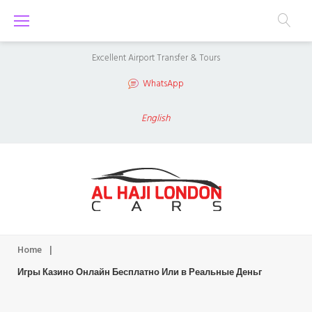
S
k
i
Excellent Airport Transfer & Tours
p
WhatsApp
t
o
English
c
o
n
t
e
n
Home
|
t
Игры Казино Онлайн Бесплатно Или в Реальные Деньг