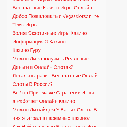
Бесплатные Казино Игры Онлайн
Добро Пожаловать и Vegasslotsonline
Тема Игры
более Экзотичные Игры Казино
Информация O Казино
Казино Гуру
Можно Ли заполучить Реальные
Деньги в Онлайн Слотах?
Легальны разве Бесплатные Онлайн
Слоты В России?
Выбор Приема же Стратегии Игры
а Работает Онлайн Казино
Можно Ли найдем У Вас их Слоты В
них Я Играл а Наземных Казино?
Как Найти лучшие Бесплатные Игры