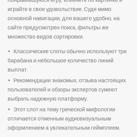
понравившуюся игру, кликните по картинке и
играйте в свое удовольствие. Судя мимо
основной навигации, для вашего удобно, на
сайте предусмотрен поиск, фильтры же
множество видов сортировки.
Классические слоты обычно используют три
барабана и небольшое количество линий
выплат.
Рекомендации знакомых, отзыва настоящих
пользователей и обзоры экспертов сумеют
выбрать надежную платформу.
Этот слот на тему греческой мифологии
отличается отменным аудиовизуальным
оформлением а увлекательным геймплеем.