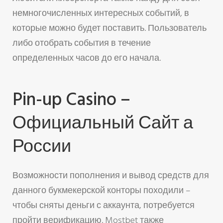
немногочисленных интересных событий, в
которые можно будет поставить. Пользователь
либо отобрать события в течение
определенных часов до его начала.
Pin-up Casino –
Официальный Сайт а
России
Возможности пополнения и вывод средств для
данного букмекерской конторы походили –
чтобы сняты деньги с аккаунта, потребуется
пройти верификацию. Mostbet также