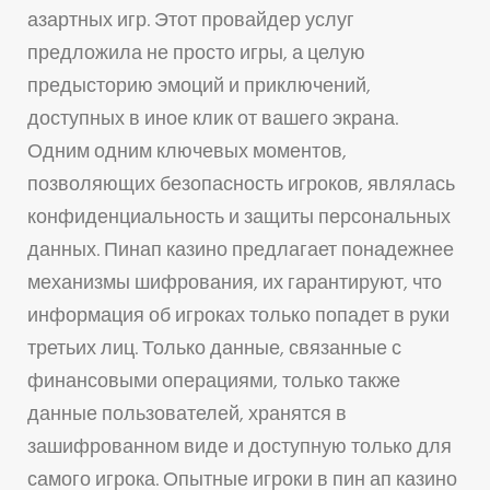
азартных игр. Этот провайдер услуг
предложила не просто игры, а целую
предысторию эмоций и приключений,
доступных в иное клик от вашего экрана.
Одним одним ключевых моментов,
позволяющих безопасность игроков, являлась
конфиденциальность и защиты персональных
данных. Пинап казино предлагает понадежнее
механизмы шифрования, их гарантируют, что
информация об игроках только попадет в руки
третьих лиц. Только данные, связанные с
финансовыми операциями, только также
данные пользователей, хранятся в
зашифрованном виде и доступную только для
самого игрока. Опытные игроки в пин ап казино