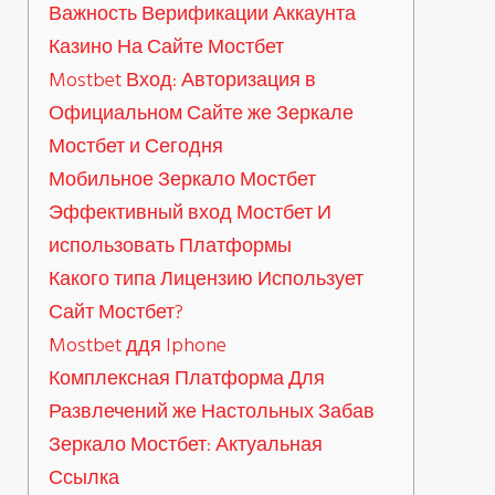
Важность Верификации Аккаунта
Казино На Сайте Мостбет
Mostbet Вход: Авторизация в
Официальном Сайте же Зеркале
Мостбет и Сегодня
Мобильное Зеркало Мостбет
Эффективный вход Мостбет И
использовать Платформы
Какого типа Лицензию Использует
Сайт Мостбет?
Mostbet ддя Iphone
Комплексная Платформа Для
Развлечений же Настольных Забав
Зеркало Мостбет: Актуальная
Ссылка