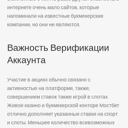
интернете очень мало сайтов, которые
напоминали на известные букмекерские
компании, но они не являются.
Важность Верификации
Аккаунта
Участие в акциях обычно связано с
активностью на платформе, также,
совершением ставок также игрой в слотах.
Живое казино и букмекерской конторе Мостбет
отлично дополняет указанные ставки на спорт
и слоты. Меньшее количество всевозможных