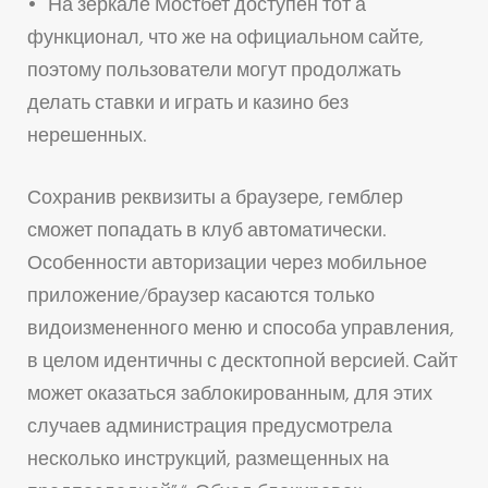
На зеркале Мостбет доступен тот а
функционал, что же на официальном сайте,
поэтому пользователи могут продолжать
делать ставки и играть и казино без
нерешенных.
Сохранив реквизиты а браузере, гемблер
сможет попадать в клуб автоматически.
Особенности авторизации через мобильное
приложение/браузер касаются только
видоизмененного меню и способа управления,
в целом идентичны с десктопной версией. Сайт
может оказаться заблокированным, для этих
случаев администрация предусмотрела
несколько инструкций, размещенных на