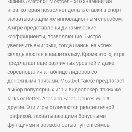
казино. Aviator от Mostbet – это знаменитая
игра, которая позволяет делать ставки в спорт
захватывающим же инновационным способом.
А игре представлены динамические
коэффициенты, позволяющие быстро
увеличить выигрыш, тогда шансы на успех
складываются в ваши пользу. Кроме этого, игра
предлагает еще различных уровней и даже
соревнования а таблице лидеров со
денежными призами. Mostbet также предлагает
выбор популярных игр и видеопокер, таких же
Jacks or Better, Aces and Faces, Deuces Wild а
другие. Эти игры отличаются реалистичной
графикой, захватывающими бонусными
функциями и возможностью гуггенгеймов