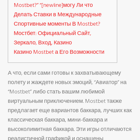
Mostbet?” “[newline]могу Ли что
Делать Ставки в Международные
Спортивные моменты В Mostbet?
Мостбет: Официальный Сайт,
Зеркало, Вход, Казино
Казино Mostbet а Его Возможности
А что, если сами готовы к захватывающему
полету и жаждете новых эмоций, “Авиатор” на
“Mostbet” либо стать вашим любимой
виртуальным приключением. Mostbet также
предлагает еще вариантов баккара, лучших как
классическая баккара, мини-баккара и
высоколимитная баккара. Эти игры отличаются
реалистичной графикой и оснащены