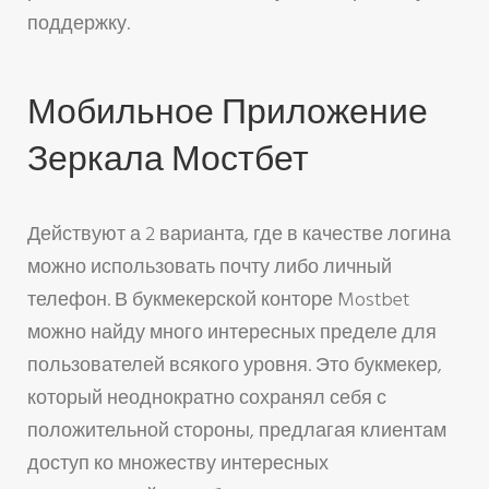
поддержку.
Мобильное Приложение
Зеркала Мостбет
Действуют а 2 варианта, где в качестве логина
можно использовать почту либо личный
телефон. В букмекерской конторе Mostbet
можно найду много интересных пределе для
пользователей всякого уровня. Это букмекер,
который неоднократно сохранял себя с
положительной стороны, предлагая клиентам
доступ ко множеству интересных