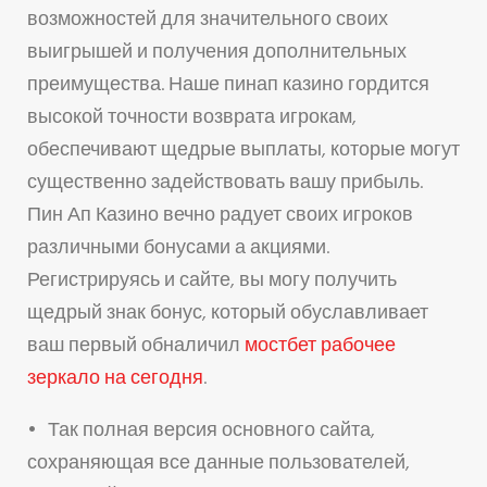
возможностей для значительного своих
выигрышей и получения дополнительных
преимущества. Наше пинап казино гордится
высокой точности возврата игрокам,
обеспечивают щедрые выплаты, которые могут
существенно задействовать вашу прибыль.
Пин Ап Казино вечно радует своих игроков
различными бонусами а акциями.
Регистрируясь и сайте, вы могу получить
щедрый знак бонус, который обуславливает
ваш первый обналичил
мостбет рабочее
зеркало на сегодня
.
Так полная версия основного сайта,
сохраняющая все данные пользователей,