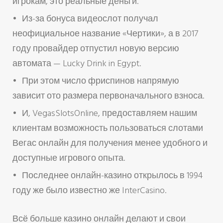
игрокам, это реальные деньги.
Из-за бонуса видеослот получал
неофициальное название «Чертики», а в 2017
году провайдер отпустил новую версию
автомата — Lucky Drink in Egypt.
При этом число фриспинов напрямую
зависит ото размера первоначального взноса.
И, VegasSlotsOnline, предоставляем нашим
клиентам возможность пользоваться слотами
Вегас онлайн для получения менее удобного и
доступные игрового опыта.
Последнее онлайн-казино открылось в 1994
году же было известно же InterCasino.
Всё больше казино онлайн делают и свои