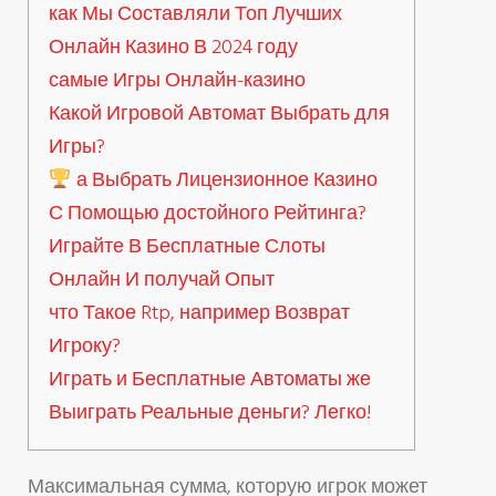
как Мы Составляли Топ Лучших
Онлайн Казино В 2024 году
самые Игры Онлайн-казино
Какой Игровой Автомат Выбрать для
Игры?
а Выбрать Лицензионное Казино
С Помощью достойного Рейтинга?
Играйте В Бесплатные Слоты
Онлайн И получай Опыт
что Такое Rtp, например Возврат
Игроку?
Играть и Бесплатные Автоматы же
Выиграть Реальные деньги? Легко!
Максимальная сумма, которую игрок может