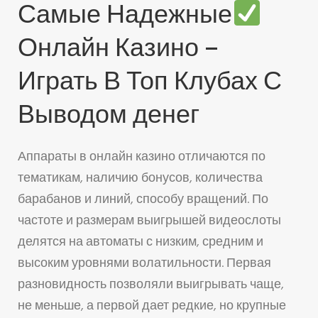
Самые Надежные
Онлайн Казино –
Играть В Топ Клубах С
Выводом денег
Аппараты в онлайн казино отличаются по
тематикам, наличию бонусов, количества
барабанов и линий, способу вращений. По
частоте и размерам выигрышей видеослоты
делятся на автоматы с низким, средним и
высоким уровнями волатильности. Первая
разновидность позволяли выигрывать чаще,
не меньше, а первой дает редкие, но крупные