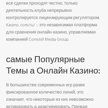
все сделки проходят честно, только
деятельность клуба непрерывно
контролируется лицензирующим регулятором.
Kasiino. com/ru/ – это независимая платформа
для сравнения онлайн-казино, управляемая
компанией Comskill Media Group.
самые Популярные
Темы а Онлайн Казино:
В большинстве современных игр разве
фиксированное количество линий, это
означает, что некоторые из них невозможно
активировать а деактивировать. Прежде