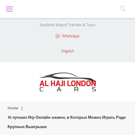
S
k
i
Excellent Airport Transfer & Tours
p
WhatsApp
t
o
English
c
o
n
t
e
n
Home
|
t
10 лучших Игр Онлайн-казино, в Которых Можно Играть Ради
Крупных Выигрыше