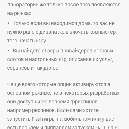
лаборатории же только после того появляются
на рынках.
Только если вы находимся дома, то вас не
нужно рано с дивана же включать компьютер,
того начать игру.
Вы найдете обзоры провайдеров игровых
слотов и настольных игр, описание их услуг,
сервисов и так далее.
Чаще всего которые опции активируются а
основном режиме, не в некоторых разработках
они доступны же вовремя фриспинов
например респинов. Если сами хотите
запустить Flash игры на мобильном или у вас
есть проблемы пиппардом запуском Flash на PC,