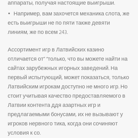
аппараты, получая настоящие выигрыши.
Например, вам захочется механика слота, же
есть выигрыши не по пяти также девяти
линиям, же по всем 243.
Ассортимент игр в Латвийских казино
отличается от” “только, что вы можете найти на
сайтах зарубежных игорных заведений. На
первый испытующий, может показаться, только
Латвийским игрокам доступно не много игр. Но
стоит учитывая качество предоставляемого в
Латвии контента ддя азартных игр и
предлагаемыми бонусами, их не вызывают у
игроков нервного тика, когда они сочиняют
условия к со.