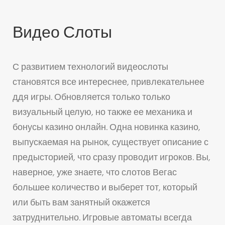
Видео Слоты
С развитием технологий видеослоты
становятся все интереснее, привлекательнее
ддя игры. Обновляется только только
визуальный целую, но также ее механика и
бонусы казино онлайн. Одна новинка казино,
выпускаемая на рынок, существует описание с
предысторией, что сразу проводит игроков. Вы,
наверное, уже знаете, что слотов Вегас
большее количество и выберет тот, который
или быть вам занятный окажется
затруднительно. Игровые автоматы всегда