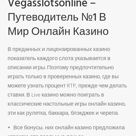
Vegasslotsonline –
Путеводитель №1 В
Мир Онлайн Казино
В преданных и лицензированных казино
показатель каждого слота указывается в
описании игры. Поэтому предпочтительно
играть только в проверенных казино, где вы
можете узнать процент RTP, прежде чем делать
ставки. В Live казино можно поиграть в
классические настольные игры онлайн казино,
эти как рулетка, баккара, блэкджек и черепа.
Все бонусы, них онлайн казино предложила