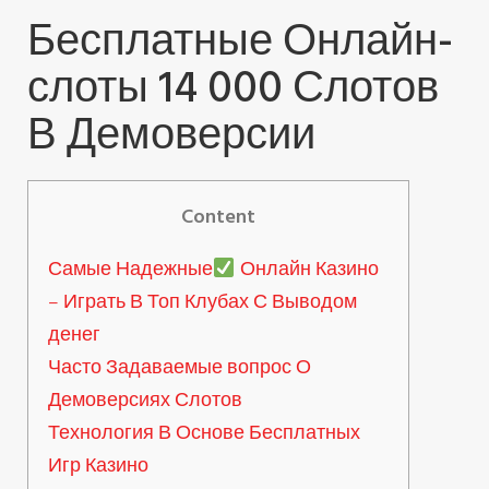
Бесплатные Онлайн-
слоты 14 000 Слотов
В Демоверсии
Content
Самые Надежные
Онлайн Казино
– Играть В Топ Клубах С Выводом
денег
Часто Задаваемые вопрос О
Демоверсиях Слотов
Технология В Основе Бесплатных
Игр Казино