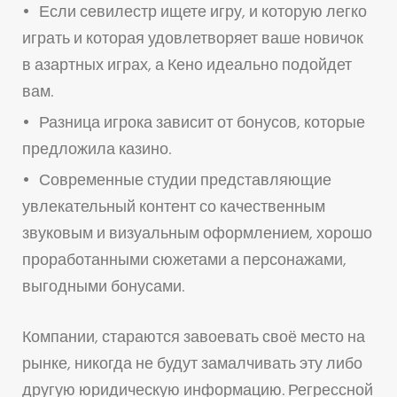
Если севилестр ищете игру, и которую легко
играть и которая удовлетворяет ваше новичок
в азартных играх, а Кено идеально подойдет
вам.
Разница игрока зависит от бонусов, которые
предложила казино.
Современные студии представляющие
увлекательный контент со качественным
звуковым и визуальным оформлением, хорошо
проработанными сюжетами а персонажами,
выгодными бонусами.
Компании, стараются завоевать своё место на
рынке, никогда не будут замалчивать эту либо
другую юридическую информацию. Регрессной