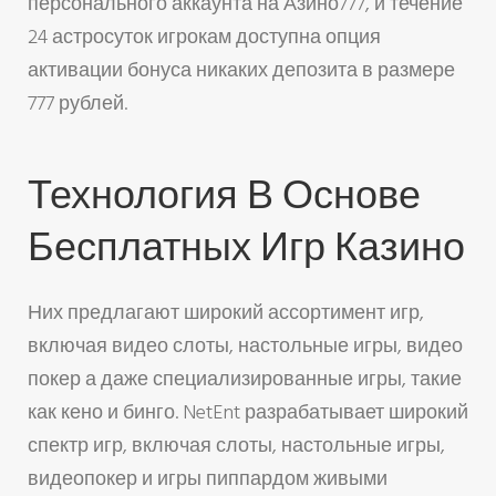
персонального аккаунта на Азино777, и течение
24 астросуток игрокам доступна опция
активации бонуса никаких депозита в размере
777 рублей.
Технология В Основе
Бесплатных Игр Казино
Них предлагают широкий ассортимент игр,
включая видео слоты, настольные игры, видео
покер а даже специализированные игры, такие
как кено и бинго. NetEnt разрабатывает широкий
спектр игр, включая слоты, настольные игры,
видеопокер и игры пиппардом живыми