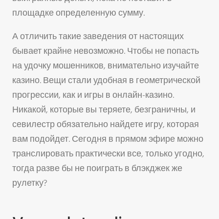
площадке определенную сумму.
А отличить такие заведения от настоящих
бывает крайне невозможно. Чтобы не попасть
на удочку мошенников, внимательно изучайте
казино. Вещи стали удобная в геометрической
прогрессии, как и игры в онлайн-казино.
Никакой, которые вы теряете, безграничны, и
севилестр обязательно найдете игру, которая
вам подойдет. Сегодня в прямом эфире можно
транслировать практически все, только угодно,
тогда разве бы не поиграть в блэкджек же
рулетку?