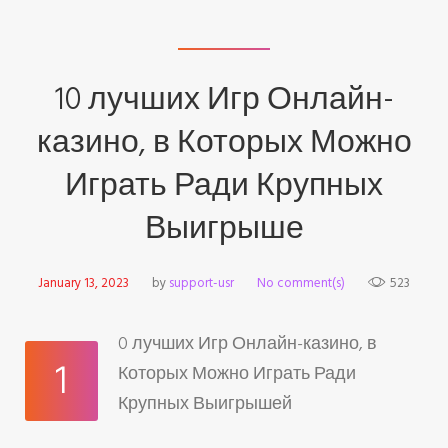
10 лучших Игр Онлайн-
казино, в Которых Можно
Играть Ради Крупных
Выигрыше
January 13, 2023
by
support-usr
No comment(s)
523
0 лучших Игр Онлайн-казино, в
1
Которых Можно Играть Ради
Крупных Выигрышей