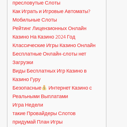
пресловутые Слоты
Как Играть и Игровые Автоматы?
Мобильные Слоты
Рейтинг Лицензионных Онлайн
Казино На Казино 2024 Год
Классические Игры Казино Онлайн
Бесплатные Онлайн-слоты нет
Загрузки
Виды Бесплатных Игр Казино в
Казино Гуру
Безопасные
Интернет Казино с
Реальными Выплатами
Игра Недели
такие Провайдеры Слотов
придумай План Игры