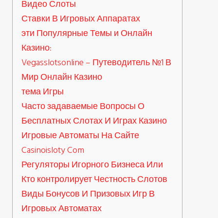
Видео Слоты
Ставки В Игровых Аппаратах
эти Популярные Темы и Онлайн
Казино:
Vegasslotsonline – Путеводитель №1 В
Мир Онлайн Казино
тема Игры
Часто задаваемые Вопросы О
Бесплатных Слотах И Играх Казино
Игровые Автоматы На Сайте
Casinoisloty Com
Регуляторы Игорного Бизнеса Или
Кто контролирует Честность Слотов
Виды Бонусов И Призовых Игр В
Игровых Автоматах