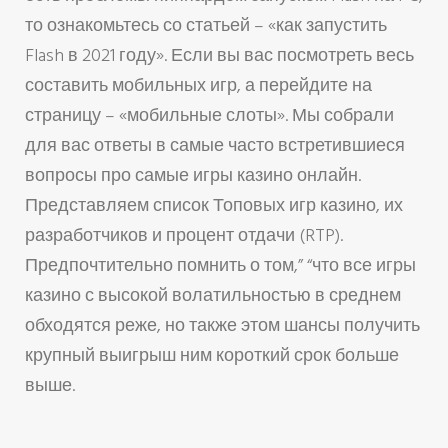
то ознакомьтесь со статьей – «как запустить
Flash в 2021 году». Если вы вас посмотреть весь
составить мобильных игр, а перейдите на
страницу – «мобильные слоты». Мы собрали
для вас ответы в самые часто встретившиеся
вопросы про самые игры казино онлайн.
Представляем список Топовых игр казино, их
разработчиков и процент отдачи (RTP).
Предпочтительно помнить о том,” “что все игры
казино с высокой волатильностью в среднем
обходятся реже, но также этом шансы получить
крупный выигрыш ним короткий срок больше
выше.