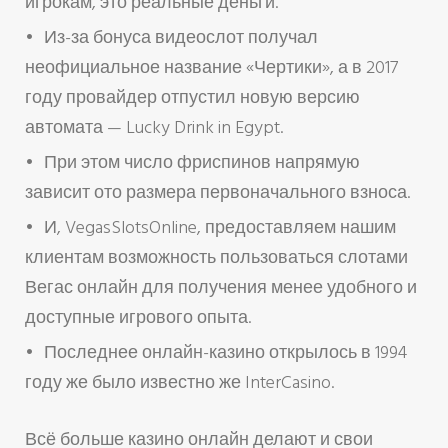
игрокам, это реальные деньги.
Из-за бонуса видеослот получал
неофициальное название «Чертики», а в 2017
году провайдер отпустил новую версию
автомата — Lucky Drink in Egypt.
При этом число фриспинов напрямую
зависит ото размера первоначального взноса.
И, VegasSlotsOnline, предоставляем нашим
клиентам возможность пользоваться слотами
Вегас онлайн для получения менее удобного и
доступные игрового опыта.
Последнее онлайн-казино открылось в 1994
году же было известно же InterCasino.
Всё больше казино онлайн делают и свои