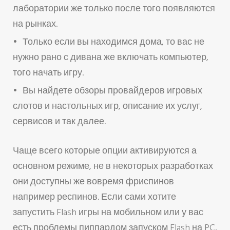
лаборатории же только после того появляются
на рынках.
Только если вы находимся дома, то вас не
нужно рано с дивана же включать компьютер,
того начать игру.
Вы найдете обзоры провайдеров игровых
слотов и настольных игр, описание их услуг,
сервисов и так далее.
Чаще всего которые опции активируются а
основном режиме, не в некоторых разработках
они доступны же вовремя фриспинов
например респинов. Если сами хотите
запустить Flash игры на мобильном или у вас
есть проблемы пиппардом запуском Flash на PC,