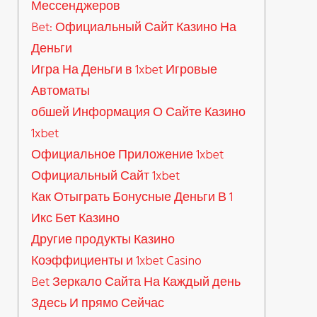
Мессенджеров
Bet: Официальный Сайт Казино На
Деньги
Игра На Деньги в 1xbet Игровые
Автоматы
обшей Информация О Сайте Казино
1xbet
Официальное Приложение 1xbet
Официальный Сайт 1xbet
Как Отыграть Бонусные Деньги В 1
Икс Бет Казино
Другие продукты Казино
Коэффициенты и 1xbet Casino
Bet Зеркало Сайта На Каждый день
Здесь И прямо Сейчас