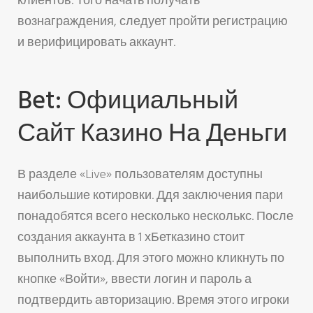
клиентов. Того начать получать
вознаграждения, следует пройти регистрацию
и верифицировать аккаунт.
Bet: Официальный
Сайт Казино На Деньги
В разделе «Live» пользователям доступны
наибольшие котировки. Ддя заключения пари
понадобятся всего несколько несколькс. После
создания аккаунта в 1 хБетказино стоит
выполнить вход. Для этого можно кликнуть по
кнопке «Войти», ввести логин и пароль а
подтвердить авторизацию. Время этого игроки