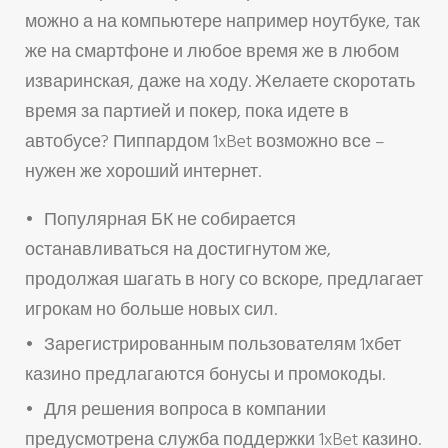
можно а на компьютере например ноутбуке, так
же на смартфоне и любое время же в любом
изваринская, даже на ходу. Желаете скоротать
время за партией и покер, пока идете в
автобусе? Пиппардом 1xBet возможно все –
нужен же хороший интернет.
Популярная БК не собирается
останавливаться на достигнутом же,
продолжая шагать в ногу со вскоре, предлагает
игрокам но больше новых сил.
Зарегистрированным пользователям 1хбет
казино предлагаются бонусы и промокоды.
Для решения вопроса в компании
предусмотрена служба поддержки 1xBet казино.