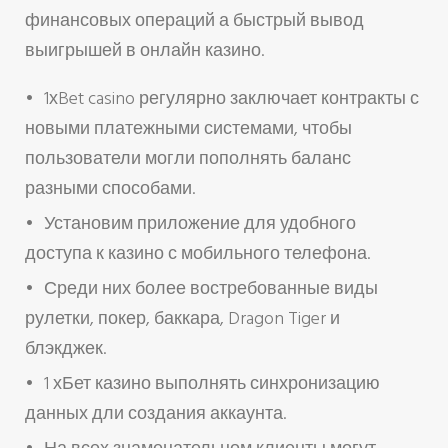
финансовых операций а быстрый вывод
выигрышей в онлайн казино.
1хBet casino регулярно заключает контракты с
новыми платежными системами, чтобы
пользователи могли пополнять баланс
разными способами.
Установим приложение для удобного
доступа к казино с мобильного телефона.
Среди них более востребованные виды
рулетки, покер, баккара, Dragon Tiger и
блэкджек.
1 хБет казино выполнять синхронизацию
данных дли создания аккаунта.