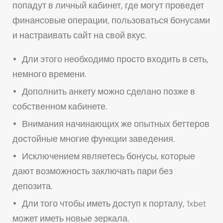
попадут в личный кабинет, где могут проведет
финансовые операции, пользоваться бонусами
и настраивать сайт на свой вкус.
Дли этого необходимо просто входить в сеть,
немного времени.
Дополнить анкету можно сделано позже в
собственном кабинете.
Внимания начинающих же опытных беттеров
достойные многие функции заведения.
Исключением являетесь бонусы, которые
дают возможность заключать пари без
депозита.
Дли того чтобы иметь доступ к порталу, 1xbet
может иметь новые зеркала.