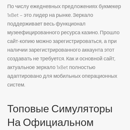
По числу ежедневных предложениях букмекер
1xBet – это лидер на рынке. Зеркало
поддерживает весь функционал
музеефицированного ресурса казино. Прошло
сайт-копию можно зарегистрироваться, а при
наличии зарегистрированного аккаунта этот
создавать не требуется. Как и основной сайт,
актуальное зеркало 1xBet полностью
адаптировано для мобильных операционных
систем.
Топовые Симуляторы
На Официальном