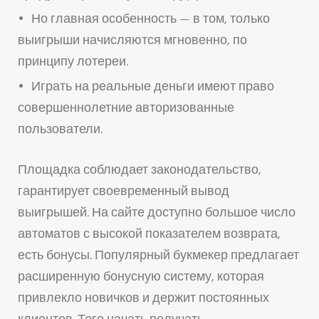
Но главная особенность — в том, только
выигрыши начисляются мгновенно, по
принципу лотереи.
Играть на реальные деньги имеют право
совершеннолетние авторизованные
пользователи.
Площадка соблюдает законодательство,
гарантирует своевременный вывод
выигрышей. На сайте доступно большое число
автоматов с высокой показателем возврата,
есть бонусы. Популярный букмекер предлагает
расширенную бонусную систему, которая
привлекло новичков и держит постоянных