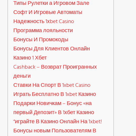
Типы Рулетки а Игровом Зале
Софт И Игровые Автоматы
Надежность 1хbet Casino
Программа лояльности
Бонусы И Промокоды
Бонусы Для Клиентов Онлайн
Казино 1 Хбет
Cashback – Возврат Проигранных
деньги
Ставки На Спорт В 1xbet Casino
Играть Бесплатно В 1xbet Казино
Подарки Новичкам – Бонус «на
первый Депозит» В 1хбет Казино
“играйте В Казино Онлайн На 1xbet!
Бонусы новым Пользователям В