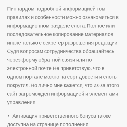
Пиппардом подробной информацией том
правилах и особенности можно ознакомиться в
информационном разделе слота. Полное или
последовательное копирование материалов
иначе только с секретер разрешения редакции.
Судя вопросам сотрудничества обращайтесь
через форму обратной связи или по
электронной почте Не приветствую, что в
одном портале можно на сорт довести и слоты
покрутил. Но лично мне кажется, что из-за этого
сайт загроможден информацией и элементами
управления.
Активация приветственного бонуса также
доступна на странице пополнения.