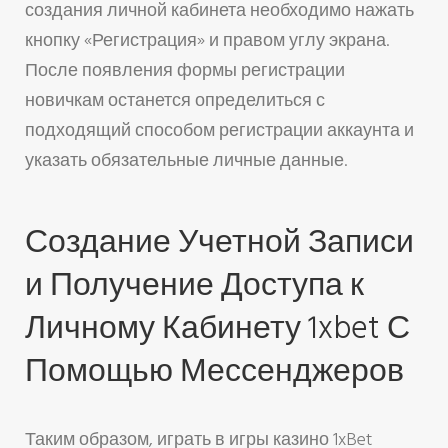
создания личной кабинета необходимо нажать
кнопку «Регистрация» и правом углу экрана.
После появления формы регистрации
новичкам останется определиться с
подходящий способом регистрации аккаунта и
указать обязательные личные данные.
Создание Учетной Записи
и Получение Доступа к
Личному Кабинету 1xbet С
Помощью Мессенджеров
Таким образом, играть в игры казино 1xBet