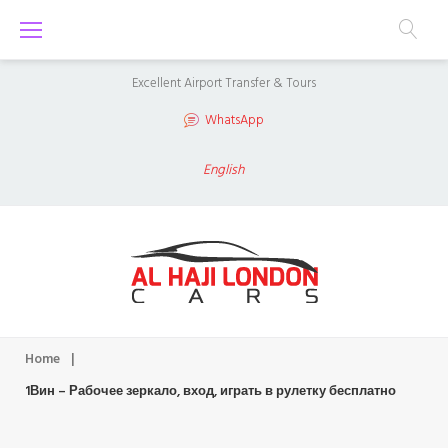
S
k
i
Excellent Airport Transfer & Tours
p
WhatsApp
t
o
English
c
o
n
t
e
n
Home
|
t
1Вин – Рабочее зеркало, вход, играть в рулетку бесплатно