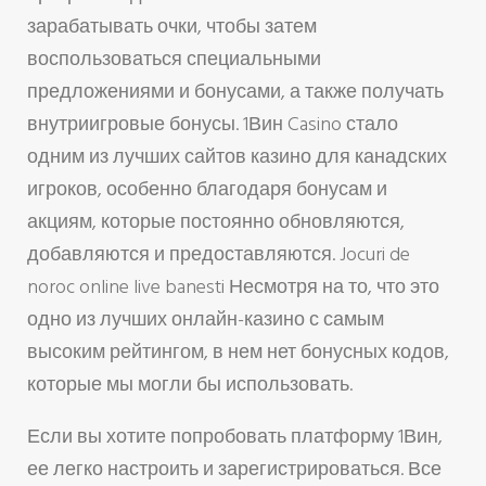
зарабатывать очки, чтобы затем
воспользоваться специальными
предложениями и бонусами, а также получать
внутриигровые бонусы. 1Вин Casino стало
одним из лучших сайтов казино для канадских
игроков, особенно благодаря бонусам и
акциям, которые постоянно обновляются,
добавляются и предоставляются. Jocuri de
noroc online live banesti Несмотря на то, что это
одно из лучших онлайн-казино с самым
высоким рейтингом, в нем нет бонусных кодов,
которые мы могли бы использовать.
Если вы хотите попробовать платформу 1Вин,
ее легко настроить и зарегистрироваться. Все