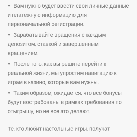
Вам нужно будет ввести свои личные данные
и платежную информацию для
первоначальной регистрации.
Зарабатывайте вращения с каждым
депозитом, ставкой и завершенным
вращением.
После того, как вы решите перейти к
реальной жизни, мы упростим навигацию к
играм в казино, которые вам нужны.
Таким образом, ожидается, что все бонусы
будут востребованы в рамках требования по
отыгрышу, но не все это делают.
Те, кто любит настольные игры, получат