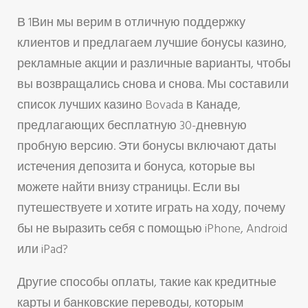
В 1Вин мы верим в отличную поддержку
клиентов и предлагаем лучшие бонусы казино,
рекламные акции и различные варианты, чтобы
вы возвращались снова и снова. Мы составили
список лучших казино Bovada в Канаде,
предлагающих бесплатную 30-дневную
пробную версию. Эти бонусы включают даты
истечения депозита и бонуса, которые вы
можете найти внизу страницы. Если вы
путешествуете и хотите играть на ходу, почему
бы не выразить себя с помощью iPhone, Android
или iPad?
Другие способы оплаты, такие как кредитные
карты и банковские переводы, которым