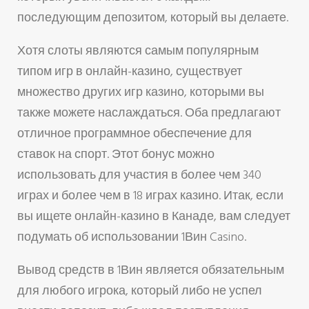
последующим депозитом, который вы делаете.
Хотя слоты являются самым популярным
типом игр в онлайн-казино, существует
множество других игр казино, которыми вы
также можете наслаждаться. Оба предлагают
отличное программное обеспечение для
ставок на спорт. Этот бонус можно
использовать для участия в более чем 340
играх и более чем в 18 играх казино. Итак, если
вы ищете онлайн-казино в Канаде, вам следует
подумать об использовании 1Вин Casino.
Вывод средств в 1Вин является обязательным
для любого игрока, который либо не успел