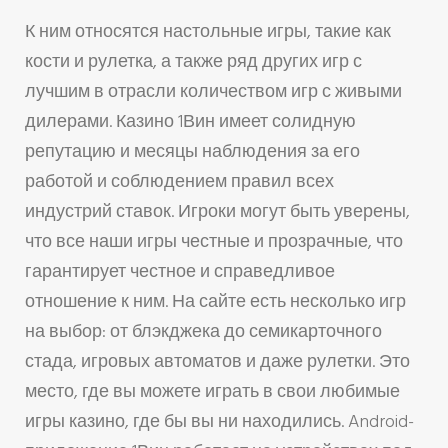
К ним относятся настольные игры, такие как
кости и рулетка, а также ряд других игр с
лучшим в отрасли количеством игр с живыми
дилерами. Казино 1Вин имеет солидную
репутацию и месяцы наблюдения за его
работой и соблюдением правил всех
индустрий ставок. Игроки могут быть уверены,
что все наши игры честные и прозрачные, что
гарантирует честное и справедливое
отношение к ним. На сайте есть несколько игр
на выбор: от блэкджека до семикарточного
стада, игровых автоматов и даже рулетки. Это
место, где вы можете играть в свои любимые
игры казино, где бы вы ни находились. Android-