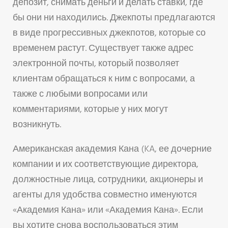
депозит, снимать деньги и делать ставки, где
бы они ни находились. Джекпоты предлагаются
в виде прогрессивных джекпотов, которые со
временем растут. Существует также адрес
электронной почты, который позволяет
клиентам обращаться к ним с вопросами, а
также с любыми вопросами или
комментариями, которые у них могут
возникнуть.
Американская академия Кана (KA, ее дочерние
компании и их соответствующие директора,
должностные лица, сотрудники, акционеры и
агенты для удобства совместно именуются
«Академия Кана» или «Академия Кана». Если
вы хотите снова воспользоваться этим