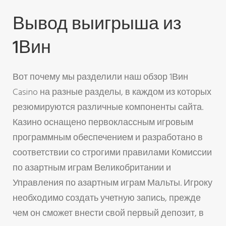
Вывод выигрыша из
1Вин
Вот почему мы разделили наш обзор 1Вин
Casino на разные разделы, в каждом из которых
резюмируются различные компоненты сайта.
Казино оснащено первоклассным игровым
программным обеспечением и разработано в
соответствии со строгими правилами Комиссии
по азартным играм Великобритании и
Управления по азартным играм Мальты. Игроку
необходимо создать учетную запись, прежде
чем он сможет внести свой первый депозит, в