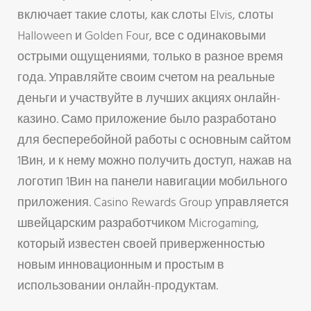
включает такие слоты, как слоты Elvis, слоты
Halloween и Golden Four, все с одинаковыми
острыми ощущениями, только в разное время
года. Управляйте своим счетом на реальные
деньги и участвуйте в лучших акциях онлайн-
казино. Само приложение было разработано
для бесперебойной работы с основным сайтом
1Вин, и к нему можно получить доступ, нажав на
логотип 1Вин на панели навигации мобильного
приложения. Casino Rewards Group управляется
швейцарским разработчиком Microgaming,
который известен своей приверженностью
новым инновационным и простым в
использовании онлайн-продуктам.