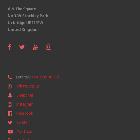
6-9 The Square
No 3.39 Stockley Park
Uxbridge UB11 1FW
United Kingdom
S
F
T
Y
I
n
a
w
o
n
a
c
i
u
s
p
e
t
T
t
Let's talk
+44 2035 381 716
c
b
t
u
a
WhatsApp us
h
o
e
b
g
a
Snapchat
o
r
e
r
t
k
a
Instagram
m
Facebook
Twitter
YouTube