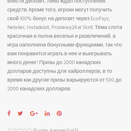
внести депозит, либо ждал поступления
средств. Кроме того, игроки могут получить
свой 100% бонус на депозит через EcoPayz,
Neteller, Instadebit, Przelewy24 и Skrill. Тема слота
красочная и полна веселья и развлечений, а
игра наполнена бонусными функциями, так что
вам понравится играть в нее и выигрывать
много денег! Призы до 2000 канадских
долларов доступны для хайроллеров, в то
время как другие призы варьируются от 500 до
2000 канадских долларов.
F
T
G
L
P
a
w
o
i
i
(
0 votes
. Average
0
of 5)