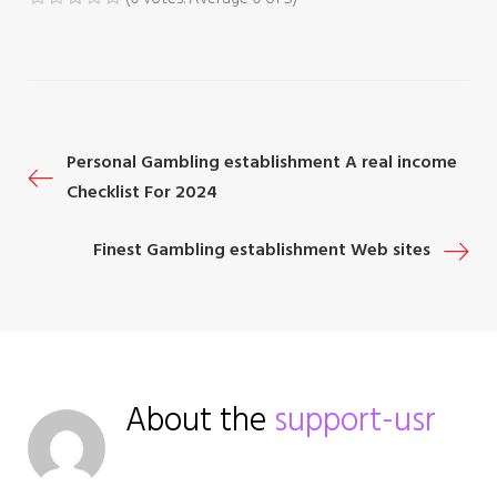
c
i
o
n
n
1
2
3
4
5
e
t
g
k
t
b
t
l
e
e
o
e
e
d
r
o
r
+
I
e
P
Personal Gambling establishment A real income
k
n
s
Checklist For 2024
t
o
Finest Gambling establishment Web sites
s
t
n
About the
support-usr
a
v