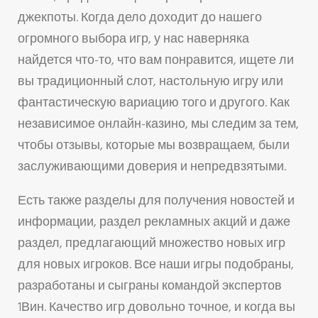
джекпоты. Когда дело доходит до нашего
огромного выбора игр, у нас наверняка
найдется что-то, что вам понравится, ищете ли
вы традиционный слот, настольную игру или
фантастическую вариацию того и другого. Как
независимое онлайн-казино, мы следим за тем,
чтобы отзывы, которые мы возвращаем, были
заслуживающими доверия и непредвзятыми.
Есть также разделы для получения новостей и
информации, раздел рекламных акций и даже
раздел, предлагающий множество новых игр
для новых игроков. Все наши игры подобраны,
разработаны и сыграны командой экспертов
1Вин. Качество игр довольно точное, и когда вы