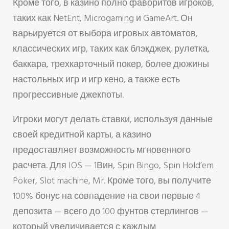
Кроме того, в казино полно фаворитов игроков,
таких как NetEnt, Microgaming и GameArt. Он
варьируется от выбора игровых автоматов,
классических игр, таких как блэкджек, рулетка,
баккара, трехкарточный покер, более дюжины
настольных игр и игр кено, а также есть
прогрессивные джекпоты.
Игроки могут делать ставки, используя данные
своей кредитной карты, а казино
предоставляет возможность мгновенного
расчета. Для IOS — 1Вин, Spin Bingo, Spin Hold’em
Poker, Slot machine, Mr. Кроме того, вы получите
100% бонус на совпадение на свои первые 4
депозита — всего до 100 фунтов стерлингов —
который увеличивается с каждым