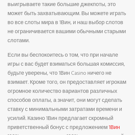
выигрываете такие большие джекпоты, это
может быть захватывающим. Вы можете играть
во все слоты мира в 1Вин, и наш выбор слотов
не ограничивается вашими обычными старыми
слотами.
Если вы беспокоитесь о том, что при начале
игры с вас будет взиматься большая комиссия,
будьте уверены, что 1Вин Casino ничего не
взимает. Кроме того, он предоставляет игрокам
огромное количество вариантов различных
способов оплаты, а значит, они могут сделать
ставку с минимальными затратами времени и
усилий. Казино 1Вин предлагает скромный
приветственный бонус с предложением
1Вин