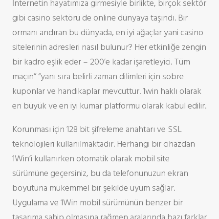
İnternetin hayatımıza girmesiyle birlikte, birçok sektör
gibi casino sektörü de online dünyaya taşındı. Bir
ormanı andıran bu dünyada, en iyi ağaçlar yani casino
sitelerinin adresleri nasıl bulunur? Her etkinliğe zengin
bir kadro eşlik eder – 200’e kadar işaretleyici. Tüm
maçın” “yanı sıra belirli zaman dilimleri için sobre
kuponlar ve handikaplar mevcuttur. 1win haklı olarak
en büyük ve en iyi kumar platformu olarak kabul edilir.
Korunması için 128 bit şifreleme anahtarı ve SSL
teknolojileri kullanılmaktadır. Herhangi bir cihazdan
1Win’i kullanırken otomatik olarak mobil site
sürümüne geçersiniz, bu da telefonunuzun ekran
boyutuna mükemmel bir şekilde uyum sağlar.
Uygulama ve 1Win mobil sürümünün benzer bir
tasarıma sahip olmasına rağmen aralarında bazı farklar