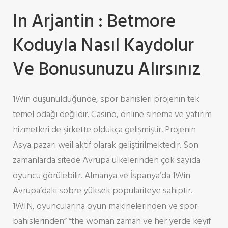
In Arjantin : Betmore
Koduyla Nasıl Kaydolur
Ve Bonusunuzu Alırsınız
1Win düşünüldüğünde, spor bahisleri projenin tek
temel odağı değildir. Casino, online sinema ve yatırım
hizmetleri de şirkette oldukça gelişmiştir. Projenin
Asya pazarı weil aktif olarak geliştirilmektedir. Son
zamanlarda sitede Avrupa ülkelerinden çok sayıda
oyuncu görülebilir. Almanya ve İspanya’da 1Win
Avrupa’daki sobre yüksek popülariteye sahiptir.
1WIN, oyuncularına oyun makinelerinden ve spor
bahislerinden” “the woman zaman ve her yerde keyif