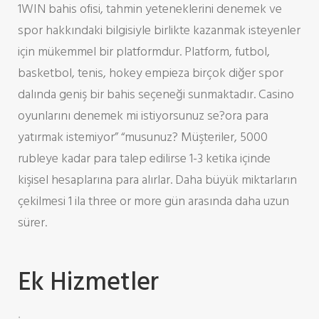
1WIN bahis ofisi, tahmin yeteneklerini denemek ve
spor hakkındaki bilgisiyle birlikte kazanmak isteyenler
için mükemmel bir platformdur. Platform, futbol,
basketbol, tenis, hokey empieza birçok diğer spor
dalında geniş bir bahis seçeneği sunmaktadır. Casino
oyunlarını denemek mi istiyorsunuz se?ora para
yatırmak istemiyor” “musunuz? Müşteriler, 5000
rubleye kadar para talep edilirse 1-3 ketika içinde
kişisel hesaplarına para alırlar. Daha büyük miktarların
çekilmesi 1 ila three or more gün arasında daha uzun
sürer.
Ek Hizmetler