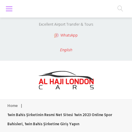
S
k
i
Excellent Airport Transfer & Tours
p
WhatsApp
t
o
English
c
o
n
t
e
n
Home
|
t
1win Bahis Şirketinin Resmi Net Sitesi 1win 2023 Online Spor
Bahisleri, 1win Bahis Şirketine Giriş Yapın