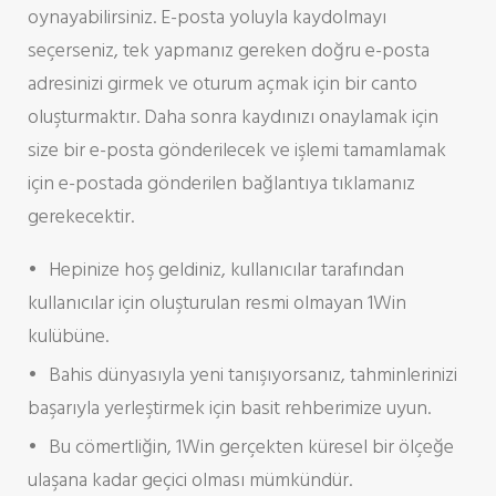
oynayabilirsiniz. E-posta yoluyla kaydolmayı
seçerseniz, tek yapmanız gereken doğru e-posta
adresinizi girmek ve oturum açmak için bir canto
oluşturmaktır. Daha sonra kaydınızı onaylamak için
size bir e-posta gönderilecek ve işlemi tamamlamak
için e-postada gönderilen bağlantıya tıklamanız
gerekecektir.
Hepinize hoş geldiniz, kullanıcılar tarafından
kullanıcılar için oluşturulan resmi olmayan 1Win
kulübüne.
Bahis dünyasıyla yeni tanışıyorsanız, tahminlerinizi
başarıyla yerleştirmek için basit rehberimize uyun.
Bu cömertliğin, 1Win gerçekten küresel bir ölçeğe
ulaşana kadar geçici olması mümkündür.