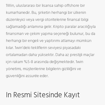
1Win, uluslararası bir lisansa sahip offshore bir
kumarhanedir. Bu, şirketin herhangi bir ülkenin
düzenleyici veya vergi otoritelerine finansal bilgi
sağlamadığı anlamına gelir. Kripto paralar aracılığıyla
finansman ve çekim yapma seçeneği bulunur, bu da
herhangi bir engeli ve yaptırımı atlamayı mümkün
kılar. 1win’deki tekliflerin seviyesi piyasadaki
ortalamadan daha yüksektir. Daha az prestijli maçlar
için rakam %5-8 arasında değişmektedir. 1win
yönetimi, müşterilerine bilgilerin gizliliğini ve
güvenliğini assurée eder.
In Resmi Sitesinde Kayıt