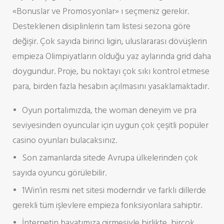
«Bonuslar ve Promosyonlar» ı seçmeniz gerekir.
Desteklenen disiplinlerin tam listesi sezona göre
değişir. Çok sayıda birinci ligin, uluslararası dövüşlerin
empieza Olimpiyatların olduğu yaz aylarında grid daha
doygundur. Proje, bu noktayı çok sıkı kontrol etmese
para, birden fazla hesabın açılmasını yasaklamaktadır.
Oyun portalımızda, the woman deneyim ve pra
seviyesinden oyuncular için uygun çok çeşitli popüler
casino oyunları bulacaksınız.
Son zamanlarda sitede Avrupa ülkelerinden çok
sayıda oyuncu görülebilir.
1Win’in resmi net sitesi moderndir ve farklı dillerde
gerekli tüm işlevlere empieza fonksiyonlara sahiptir.
İnternetin hayatımıza girmesiyle birlikte, birçok