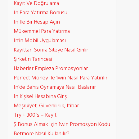
Kayıt Ve Doğrulama
In Para Yatırma Bonusu
In Ile Bir Hesap Açın
Mükemmel Para Yatırma
In’in Mobil Uygulaması
Kayıttan Sonra Siteye Nasıl Girilir
Şirketin Tarihçesi
Haberler Empieza Promosyonlar
Perfect Money Ile 1win Nasıl Para Yatırılır
In’de Bahis Oynamaya Nasıl Başlanır
In Kişisel Hesabına Giriş
Meşruiyet, Güvenilirlik, Itibar
Try + 300fs – Kayıt
$ Bonus Almak Için 1win Promosyon Kodu
Betmore Nasıl Kullanılır?