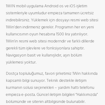
1WIN mobil uygulama Android os ve iOS işletim
sistemleriyle uyumludur empieza tamamen ücretsiz
indirebilirsiniz. Yüklemek için dosyayı resmi web sitesi
1Win’den indirmeniz gerekir. Programın her en yeni
kullanıcısının oyun hesabına 1500 lira yatırılıyor.
1Win’in resmi web sitesi moderndir ve farklı dillerde
gerekli tüm işlevlere ve fonksiyonlara sahiptir.
Navigasyon basit ve kullanışlıdır, aşırı bölüm
yüklemesi yoktur.
Dostça topluluğumuz, favori şirketimiz 1Win hakkında
kapsamlı bilgi sunuyor. Teknik destekle iletişim
kurmanın solusi seçenekleri – yardım hattı telefonu
empieza e-posta. Güncel iletişim bilgileri “Hakkımızda”
bölümünde ve sitenin altbilgisinde bulunabilir.