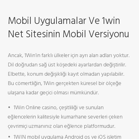
Mobil Uygulamalar Ve 1win
Net Sitesinin Mobil Versiyonu
Ancak, 1Win’in farklı ülkeler için ayrı alan adları yoktur.
Dil doğrudan sağ üst köşedeki ayarlardan değiştirilir.
Elbette, konum değişikliği kayıt olmadan yapılabilir.
Bu cömertliğin, 1Win gerçekten küresel bir ölçeğe
ulaşana kadar geçici olması mümkündür.
1Win Online casino, çeşitliliği ve sunulan
eğlencelerin kalitesiyle kumarhane severleri çeken
çevrimiçi uzmanınız olan eğlence platformudur.
1WIN mobil uygulama Android os ve iOS işletim