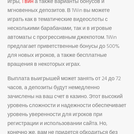
игры,
1 вин
а также варианты бонусов и
мгновенных депозитов. В 1Win вы можете
играть как в тематические видеослоты с
несколькими барабанами, так и в игровые
автоматы с прогрессивным джекпотом. 1Win
предлагает приветственные бонусы до 500%
для новых игроков, а также бесплатные
вращения в некоторых играх.
Выплата выигрышей может занять от 24 до 72
часов, а депозиты будут немедленно
зачислены на ваш счет в казино. Этот высокий
уровень сложности и надежности обеспечивает
уровень уверенности для игроков при
регистрации и использовании сайта. Но,
конечно же, вам не придется обходиться без