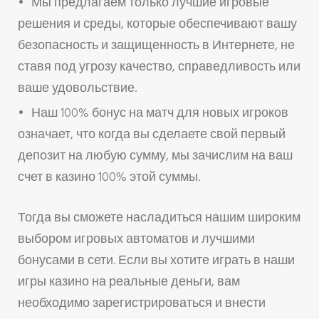
Мы предлагаем только лучшие игровые
решения и среды, которые обеспечивают вашу
безопасность и защищенность в Интернете, не
ставя под угрозу качество, справедливость или
ваше удовольствие.
Наш 100% бонус на матч для новых игроков
означает, что когда вы сделаете свой первый
депозит на любую сумму, мы зачислим на ваш
счет в казино 100% этой суммы.
Тогда вы сможете насладиться нашим широким
выбором игровых автоматов и лучшими
бонусами в сети. Если вы хотите играть в наши
игры казино на реальные деньги, вам
необходимо зарегистрироваться и внести