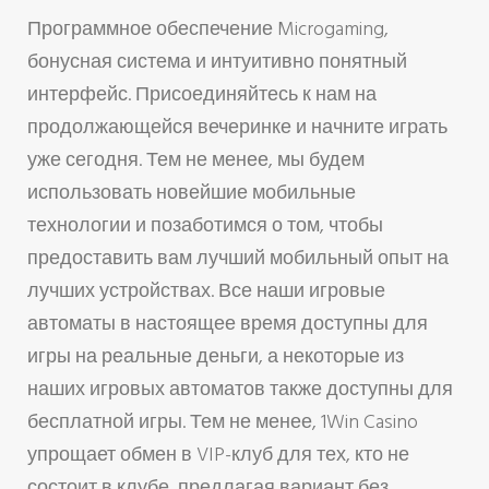
Программное обеспечение Microgaming,
бонусная система и интуитивно понятный
интерфейс. Присоединяйтесь к нам на
продолжающейся вечеринке и начните играть
уже сегодня. Тем не менее, мы будем
использовать новейшие мобильные
технологии и позаботимся о том, чтобы
предоставить вам лучший мобильный опыт на
лучших устройствах. Все наши игровые
автоматы в настоящее время доступны для
игры на реальные деньги, а некоторые из
наших игровых автоматов также доступны для
бесплатной игры. Тем не менее, 1Win Casino
упрощает обмен в VIP-клуб для тех, кто не
состоит в клубе, предлагая вариант без