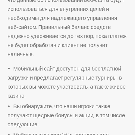
что данные об использовании веб-сайта будут
использоваться для внутренних целей и
необходимы для надлежащего управления
веб-сайтом. Правильный баланс средств
надежно удерживается до тех пор, пока платеж
не будет обработан и клиент не получит
наличные.
Мобильный сайт доступен для бесплатной
загрузки и предлагает регулярные турниры, в
которых вы можете участвовать, а также живое
казино.
Вы обнаружите, что наши игроки также
получают щедрые бонусы и акции, в том числе
следующие:.