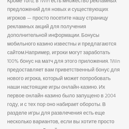
Кроме того, в 1Win есть множество рекламных
предложений для новых и существующих
игроков — просто посетите нашу страницу
рекламных акций для получения
дополнительной информации. Бонусы
мобильного казино известны и предлагаются
сайтом.Например, игроки могут заработать
100% бонус на матч для этого приложения. 1Win
предоставляет вам приветственный бонус для
нового игрока, который может попробовать
наши настоящие игры онлайн-казино. Их
первое онлайн-казино было запущено в 2004
году, и с тех пор оно набирает обороты. В
разделе игры для развлечения есть еще
несколько вариантов, если вы хотите просто