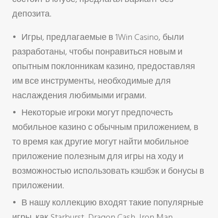
депозита.
Игры, предлагаемые в 1Win Casino, были
разработаны, чтобы понравиться новым и
опытным поклонникам казино, предоставляя
им все инструменты, необходимые для
наслаждения любимыми играми.
Некоторые игроки могут предпочесть
мобильное казино с обычным приложением, в
то время как другие могут найти мобильное
приложение полезным для игры на ходу и
возможностью использовать кэшбэк и бонусы в
приложении.
В нашу коллекцию входят такие популярные
игры, как Starburst, Dragon Cash, Iron Man,