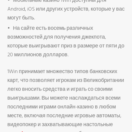
Мобильные казино 1Win доступны для
Android, iOS или других устройств, которые у вас
могут быть.
На сайте есть восемь различных
возможностей для получения джекпота,
которые выигрывают приз в размере от пяти до
20 миллионов долларов.
1Win принимает множество типов банковских
карт, что позволяет игрокам из Великобритании
легко вносить средства и играть со своими
выигрышами. Вы можете наслаждаться всеми
последними играми онлайн-казино в любом
месте, включая последние игровые автоматы,
видеопокер и захватывающие настольные