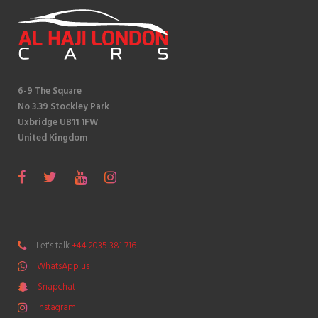
6-9 The Square
No 3.39 Stockley Park
Uxbridge UB11 1FW
United Kingdom
S
F
T
Y
I
n
a
w
o
n
a
c
i
u
s
p
e
t
T
t
Let's talk
+44 2035 381 716
c
b
t
u
a
WhatsApp us
h
o
e
b
g
a
Snapchat
o
r
e
r
t
k
a
Instagram