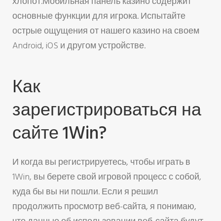
хлопот.Мобильная панель казино содержит
основные функции для игрока. Испытайте
острые ощущения от нашего казино на своем
Android, iOS и другом устройстве.
Как
зарегистрироваться на
сайте 1Win?
И когда вы регистрируетесь, чтобы играть в
1Win, вы берете свой игровой процесс с собой,
куда бы вы ни пошли. Если я решил
продолжить просмотр веб-сайта, я понимаю,