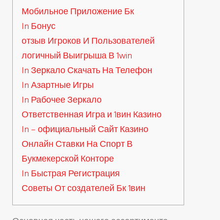
Мобильное Приложение Бк
In Бонус
отзыв Игроков И Пользователей
логичный Выигрыша В 1win
In Зеркало Скачать На Телефон
In Азартные Игры
In Рабочее Зеркало
Ответственная Игра и 1вин Казино
In – официальный Сайт Казино
Онлайн Ставки На Спорт В
Букмекерской Конторе
In Быстрая Регистрация
Советы От создателей Бк 1вин