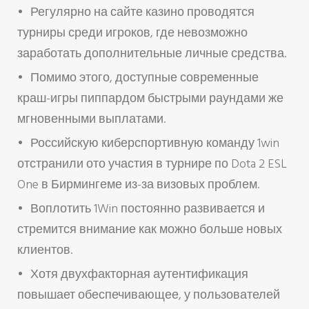
Регулярно на сайте казино проводятся
турниры среди игроков, где невозможно
заработать дополнительные личные средства.
Помимо этого, доступные современные
краш-игры пиппардом быстрыми раундами же
мгновенными выплатами.
Российскую киберспортивную команду 1win
отстранили ото участия в турнире по Dota 2 ESL
One в Бирмингеме из-за визовых проблем.
Воплотить 1Win постоянно развивается и
стремится внимание как можно больше новых
клиентов.
Хотя двухфакторная аутентификация
повышает обеспечивающее, у пользователей