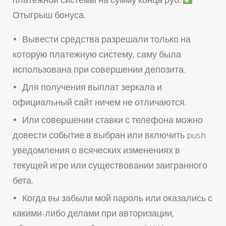
платежной системы на сумму конца руб.
Отыгрыш бонуса.
Вывести средства разрешали только на
которую платежную систему, саму была
использована при совершении депозита.
Для получения выплат зеркала и
официальный сайт ничем не отличаются.
Или совершении ставки с телефона можно
довести событие в выбран или включить push
уведомления о всяческих изменениях в
текущей игре или существовании заигранного
бета.
Когда вы забыли мой пароль или оказались с
какими-либо делами при авторизации,