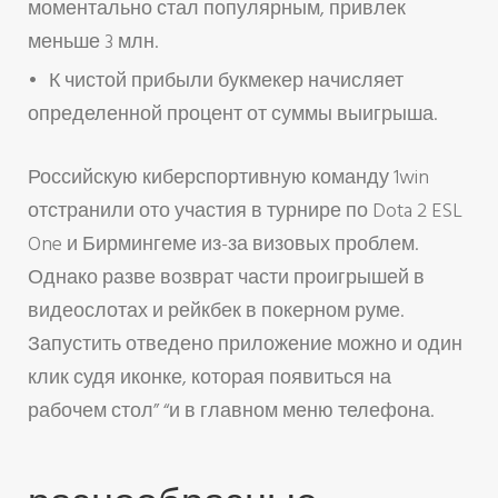
моментально стал популярным, привлек
меньше 3 млн.
К чистой прибыли букмекер начисляет
определенной процент от суммы выигрыша.
Российскую киберспортивную команду 1win
отстранили ото участия в турнире по Dota 2 ESL
One и Бирмингеме из-за визовых проблем.
Однако разве возврат части проигрышей в
видеослотах и рейкбек в покерном руме.
Запустить отведено приложение можно и один
клик судя иконке, которая появиться на
рабочем стол” “и в главном меню телефона.