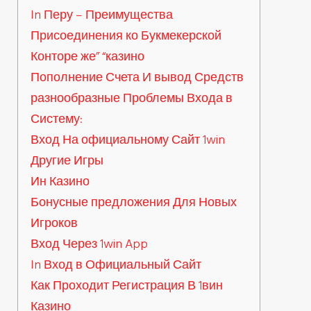
In Перу – Преимущества
Присоединения ко Букмекерской
Конторе же” “казино
Пополнение Счета И вывод Средств
разнообразные Проблемы Входа в
Систему:
Вход На официальному Сайт 1win
Другие Игры
Ин Казино
Бонусные предложения Для Новых
Игроков
Вход Через 1win App
In Вход в Официальный Сайт
Как Проходит Регистрация В 1вин
Казино