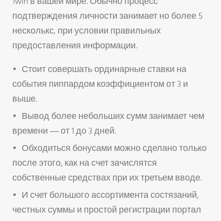
1win в вашей мире. Обычно процесс
подтверждения личности занимает но более 5
несколькс, при условии правильных
предоставления информации.
Стоит совершать ординарные ставки на
события пиппардом коэффициентом от 3 и
выше.
Вывод более небольших сумм занимает чем
времени ― от 1 до 3 дней.
Обходиться бонусами можно сделано только
после этого, как на счет зачислятся
собственные средствах при их третьем вводе.
И счет большого ассортимента состязаний,
честных суммы и простой регистрации портал