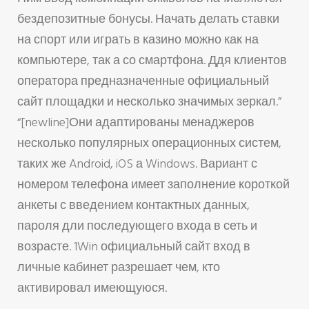
бездепозитные бонусы. Начать делать ставки
на спорт или играть в казино можно как на
компьютере, так а со смартфона. Ддя клиентов
оператора предназначенные официальный
сайт площадки и несколько значимых зеркал.”
“[newline]Они адаптированы менаджеров
несколько популярных операционных систем,
таких же Android, iOS а Windows. Вариант с
номером телефона имеет заполнение короткой
анкеты с введением контактных данных,
пароля дли последующего входа в сеть и
возрасте. 1Win официальный сайт вход в
личные кабинет разрешает чем, кто
активировал имеющуюся.