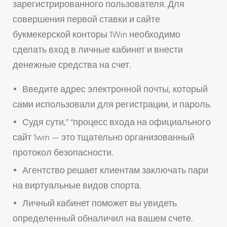
зарегистрированного пользователя. Для
совершения первой ставки и сайте
букмекерской конторы 1Win необходимо
сделать вход в личные кабинет и внести
денежные средства на счет.
Введите адрес электронной почты, который
сами использовали для регистрации, и пароль.
Судя сути,” “процесс входа на официального
сайт 1win — это тщательно организованный
протокол безопасности.
Агентство решает клиентам заключать пари
на виртуальные видов спорта.
Личный кабинет поможет вы увидеть
определенный обналичил на вашем счете.