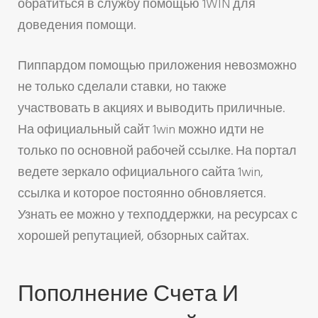
обратиться в службу помощью 1WIN для
доведения помощи.
Пиппардом помощью приложения невозможно
не только сделали ставки, но также
участвовать в акциях и выводить приличные.
На официальный сайт 1win можно идти не
только по основной рабочей ссылке. На портал
ведете зеркало официального сайта 1win,
ссылка и которое постоянно обновляется.
Узнать ее можно у техподдержки, на ресурсах с
хорошей репутацией, обзорных сайтах.
Пополнение Счета И