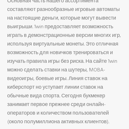
Основная часть нашего ассортимента
составляют разнообразные игровые автоматы
на настоящие деньги, которые могут вывести
выигрыши. 1win предоставляет возможность
играть в демонстрационные версии многих игр,
используя виртуальные монеты. Это отличная
возможность для новичков тренироваться и
изучать правила игры без риска. На сайте 1win
можно сделать ставки на шутеры, MOBA-
видеоигры, боевые игры. Линия ставок на
киберспорт но уступает линии ставок на
обычные вида спорта. Сегодня букмекер
занимает первое прежнее среди онлайн-
операторов и количеством пользователей
(около полумиллиона активных клиентов).