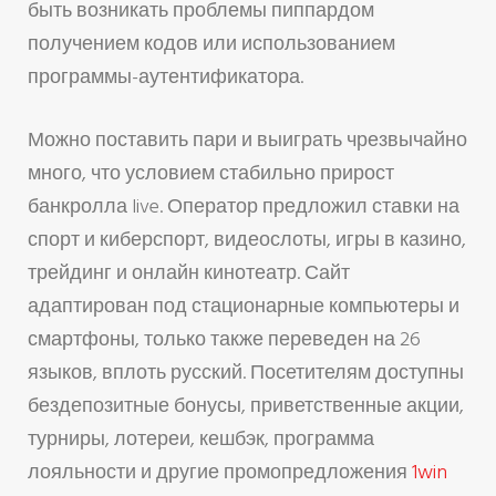
быть возникать проблемы пиппардом
получением кодов или использованием
программы-аутентификатора.
Можно поставить пари и выиграть чрезвычайно
много, что условием стабильно прирост
банкролла live. Оператор предложил ставки на
спорт и киберспорт, видеослоты, игры в казино,
трейдинг и онлайн кинотеатр. Сайт
адаптирован под стационарные компьютеры и
смартфоны, только также переведен на 26
языков, вплоть русский. Посетителям доступны
бездепозитные бонусы, приветственные акции,
турниры, лотереи, кешбэк, программа
лояльности и другие промопредложения
1win