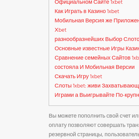
Официальном Сайте 1xbet
Как Играть в Казино 1xbet
Мобильная Версия же Приложен
Хbet
разнообразнейших Выбор Слот
Основные известные Игры Кази
Сравнение семейных Сайтов 1xb
состояла И Мобильная Версии
Скачать Игру 1xbet
Слоты 1xbet: живи Захватываю
Играми а Выигрывайте По-круп
Вы можете пополнить свой счет и
оплату позволяют совершать тран
резервной страницы, пользовател