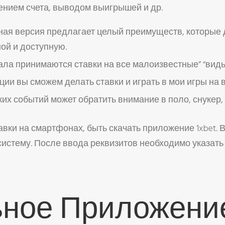
ением счета, выводом выигрышей и др.
ная версия предлагает целый преимуществ, которые 
ой и доступную.
ала принимаются ставки на все малоизвестные” “виды
ии вы сможем делать ставки и играть в мои игры на 
их событий может обратить внимание в поло, снукер,
авки на смартфонах, быть скачать приложение 1xbet. 
стему. После ввода реквизитов необходимо указать
ное Приложени