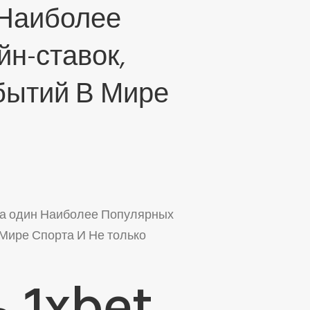
 Наиболее
н-ставок,
ытий В Мире
дна один Наиболее Популярных
ире Спорта И Не только
 1xbet