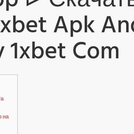
1xbet Apk An
y 1xbet Com
та
о на