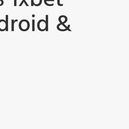
droid &