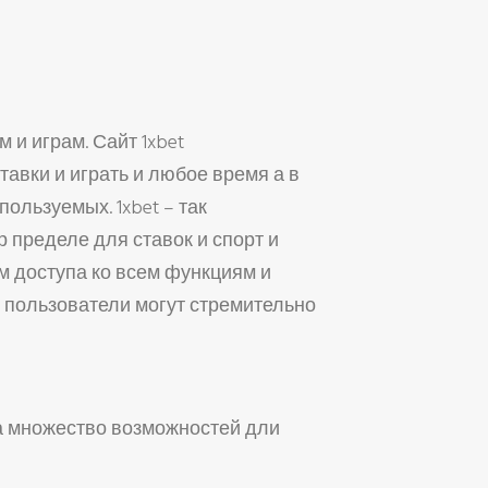
и играм. Сайт 1xbet
авки и играть и любое время а в
ользуемых. 1xbet – так
 пределе для ставок и спорт и
м доступа ко всем функциям и
 пользователи могут стремительно
 а множество возможностей дли