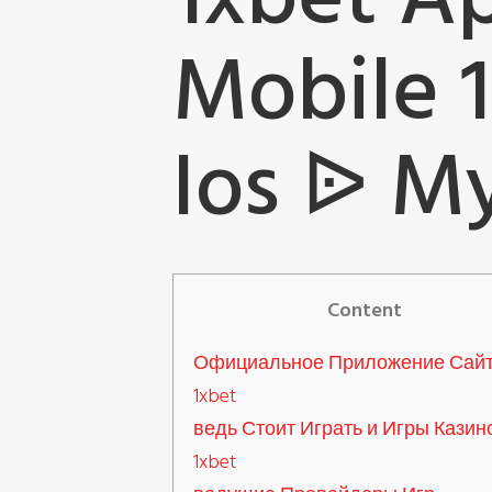
Mobile 
Ios ᐉ M
Content
Официальное Приложение Сай
1xbet
ведь Стоит Играть и Игры Казин
1xbet