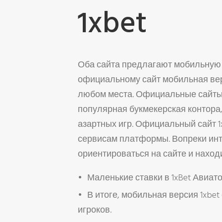
1xbet
Оба сайта предлагают мобильную д
официальному сайт мобильная вер
любом места. Официальные сайты б
популярная букмекерская контора
азартных игр. Официальный сайт 1
сервисам платформы. Вопреки инт
ориентироваться на сайте и наход
Маленькие ставки в 1xBet Авиа
В итоге, мобильная версия 1xbe
игроков.