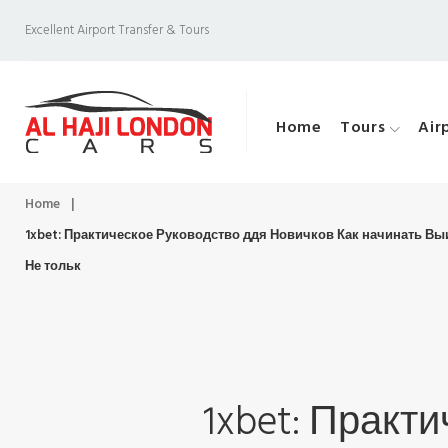
S
Excellent Airport Transfer & Tours
k
i
p
Home
Tours
Air
t
o
c
Home
|
o
1xbet: Практическое Руководство ддя Новичков Как начинать 
n
Не тольк
t
e
n
t
1xbet: Практ