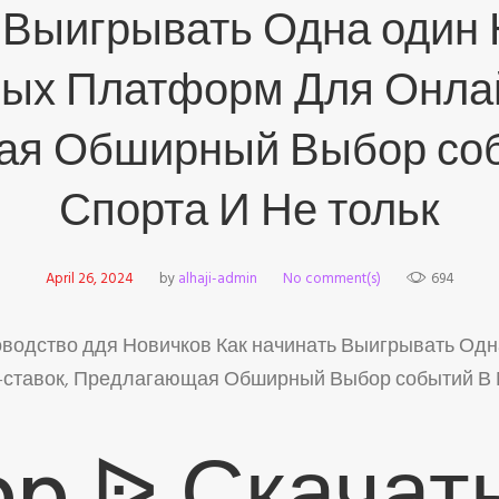
 Выигрывать Одна один
ых Платформ Для Онлай
ая Обширный Выбор соб
Спорта И Не тольк
April 26, 2024
by
alhaji-admin
No comment(s)
694
ководство ддя Новичков Как начинать Выигрывать О
ставок, Предлагающая Обширный Выбор событий В М
pp ᐉ Скачать