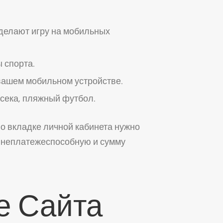
делают игру на мобильных
 спорта.
вашем мобильном устройстве.
 сека, пляжный футбол.
Во вкладке личной кабинета нужно
 неплатежеспособную и сумму
е Сайта