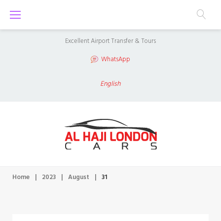
S
k
i
Excellent Airport Transfer & Tours
p
WhatsApp
t
o
English
c
o
n
t
e
n
Home
|
2023
|
August
|
31
t