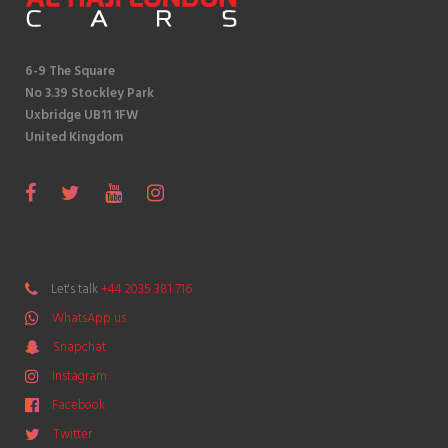
t
6-9 The Square
No 3.39 Stockley Park
Uxbridge UB11 1FW
United Kingdom
S
F
T
Y
I
n
a
w
o
n
a
c
i
u
s
p
e
t
T
t
Let's talk
+44 2035 381 716
c
b
t
u
a
WhatsApp us
h
o
e
b
g
a
Snapchat
o
r
e
r
t
k
a
Instagram
m
Facebook
Twitter