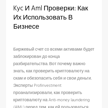
D
Kyc И Aml Проверки: Как
a
Их Использовать В
y
Бизнесе
:
A
u
Биржевый счет со всеми активами будет
заблокирован до конца
g
разбирательства. Вот почему важно
u
знать, как проверить криптовалюту на
скам и обезопасить себя и свои деньги.
s
Эксперты Profinvestment
t
проанализировали, как проверить
криптовалюту на Anti-money laundering
3
(AML) перед тем, как ей пользоваться.