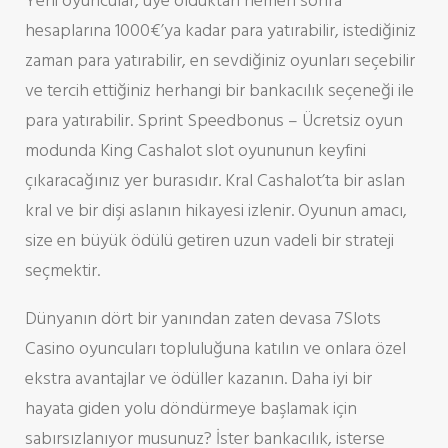
Yeni oyuncular, üye olduktan hemen sonra
hesaplarına 1000€’ya kadar para yatırabilir, istediğiniz
zaman para yatırabilir, en sevdiğiniz oyunları seçebilir
ve tercih ettiğiniz herhangi bir bankacılık seçeneği ile
para yatırabilir. Sprint Speedbonus – Ücretsiz oyun
modunda King Cashalot slot oyununun keyfini
çıkaracağınız yer burasıdır. Kral Cashalot’ta bir aslan
kral ve bir dişi aslanın hikayesi izlenir. Oyunun amacı,
size en büyük ödülü getiren uzun vadeli bir strateji
seçmektir.
Dünyanın dört bir yanından zaten devasa 7Slots
Casino oyuncuları topluluğuna katılın ve onlara özel
ekstra avantajlar ve ödüller kazanın. Daha iyi bir
hayata giden yolu döndürmeye başlamak için
sabırsızlanıyor musunuz? İster bankacılık, isterse