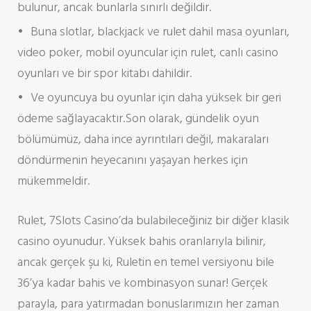
bulunur, ancak bunlarla sınırlı değildir.
Buna slotlar, blackjack ve rulet dahil masa oyunları,
video poker, mobil oyuncular için rulet, canlı casino
oyunları ve bir spor kitabı dahildir.
Ve oyuncuya bu oyunlar için daha yüksek bir geri
ödeme sağlayacaktır.Son olarak, gündelik oyun
bölümümüz, daha ince ayrıntıları değil, makaraları
döndürmenin heyecanını yaşayan herkes için
mükemmeldir.
Rulet, 7Slots Casino’da bulabileceğiniz bir diğer klasik
casino oyunudur. Yüksek bahis oranlarıyla bilinir,
ancak gerçek şu ki, Ruletin en temel versiyonu bile
36’ya kadar bahis ve kombinasyon sunar! Gerçek
parayla, para yatırmadan bonuslarımızın her zaman