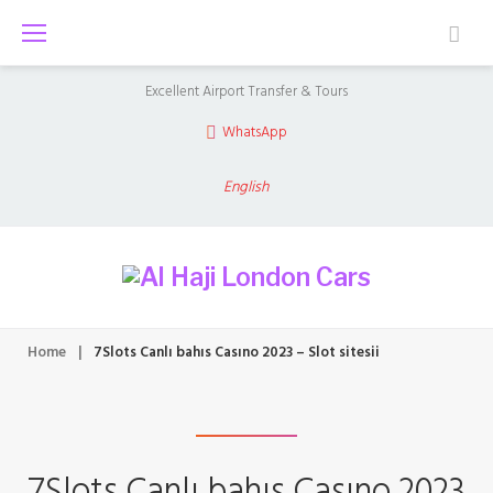
S
k
i
Excellent Airport Transfer & Tours
p
WhatsApp
t
o
English
c
o
n
t
e
Home
|
7Slots Canlı bahıs Casıno 2023 – Slot sitesii
n
t
7Slots Canlı bahıs Casıno 2023