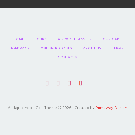
HOME
TOURS
AIRPORT TRANSFER
OUR CARS
FEEDBACK
ONLINE BOOKING
ABOUT US
TERMS
CONTACTS
S
F
T
Y
I
n
a
w
o
n
a
c
i
u
s
Al Haji London Cars Theme © 2026. | Created by
Primeway Design
p
e
t
T
t
c
b
t
u
a
h
o
e
b
g
a
o
r
e
r