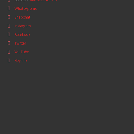
Let's talk
+44 2035 381 716
c
b
t
u
a
WhatsApp us
h
o
e
b
g
a
Snapchat
o
r
e
r
t
k
a
Instagram
m
Facebook
Twitter
YouTube
HeyLink