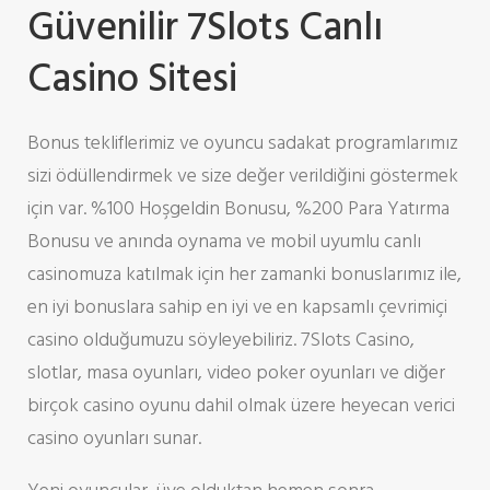
Güvenilir 7Slots Canlı
Casino Sitesi
Bonus tekliflerimiz ve oyuncu sadakat programlarımız
sizi ödüllendirmek ve size değer verildiğini göstermek
için var. %100 Hoşgeldin Bonusu, %200 Para Yatırma
Bonusu ve anında oynama ve mobil uyumlu canlı
casinomuza katılmak için her zamanki bonuslarımız ile,
en iyi bonuslara sahip en iyi ve en kapsamlı çevrimiçi
casino olduğumuzu söyleyebiliriz. 7Slots Casino,
slotlar, masa oyunları, video poker oyunları ve diğer
birçok casino oyunu dahil olmak üzere heyecan verici
casino oyunları sunar.