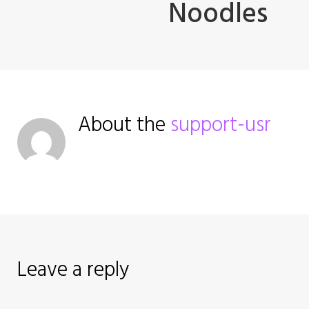
n
Noodles
a
v
i
About the
support-usr
g
a
t
i
o
Leave a reply
n