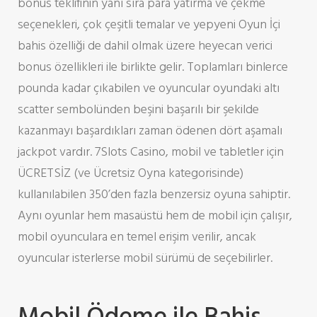
bonus teklifinin yanı sıra para yatırma ve çekme
seçenekleri, çok çeşitli temalar ve yepyeni Oyun İçi
bahis özelliği de dahil olmak üzere heyecan verici
bonus özellikleri ile birlikte gelir. Toplamları binlerce
pounda kadar çıkabilen ve oyuncular oyundaki altı
scatter sembolünden beşini başarılı bir şekilde
kazanmayı başardıkları zaman ödenen dört aşamalı
jackpot vardır. 7Slots Casino, mobil ve tabletler için
ÜCRETSİZ (ve Ücretsiz Oyna kategorisinde)
kullanılabilen 350’den fazla benzersiz oyuna sahiptir.
Aynı oyunlar hem masaüstü hem de mobil için çalışır,
mobil oyunculara en temel erişim verilir, ancak
oyuncular isterlerse mobil sürümü de seçebilirler.