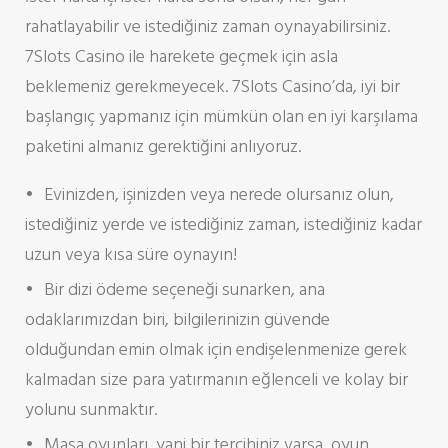
rahatlayabilir ve istediğiniz zaman oynayabilirsiniz.
7Slots Casino ile harekete geçmek için asla
beklemeniz gerekmeyecek. 7Slots Casino’da, iyi bir
başlangıç yapmanız için mümkün olan en iyi karşılama
paketini almanız gerektiğini anlıyoruz.
Evinizden, işinizden veya nerede olursanız olun,
istediğiniz yerde ve istediğiniz zaman, istediğiniz kadar
uzun veya kısa süre oynayın!
Bir dizi ödeme seçeneği sunarken, ana
odaklarımızdan biri, bilgilerinizin güvende
olduğundan emin olmak için endişelenmenize gerek
kalmadan size para yatırmanın eğlenceli ve kolay bir
yolunu sunmaktır.
Masa oyunları, yani bir tercihiniz varsa, oyun