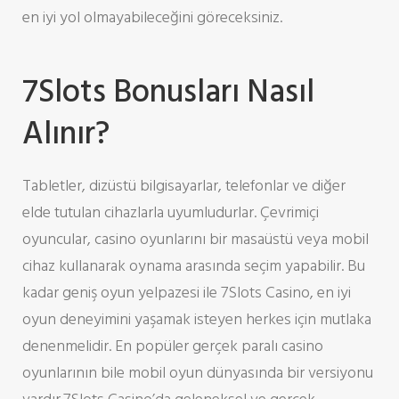
en iyi yol olmayabileceğini göreceksiniz.
7Slots Bonusları Nasıl
Alınır?
Tabletler, dizüstü bilgisayarlar, telefonlar ve diğer
elde tutulan cihazlarla uyumludurlar. Çevrimiçi
oyuncular, casino oyunlarını bir masaüstü veya mobil
cihaz kullanarak oynama arasında seçim yapabilir. Bu
kadar geniş oyun yelpazesi ile 7Slots Casino, en iyi
oyun deneyimini yaşamak isteyen herkes için mutlaka
denenmelidir. En popüler gerçek paralı casino
oyunlarının bile mobil oyun dünyasında bir versiyonu