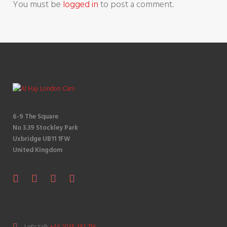
You must be
logged in
to post a comment.
6-9 The Square
No 3.39 Stockley Park
Uxbridge UB11 1FW
United Kingdom
S
F
T
Y
I
n
a
w
o
n
a
c
i
u
s
p
e
t
T
t