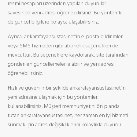
resmi hesapları üzerinden yapılan duyurular
sayesinde yeni adresi öğrenebilirsiniz. Bu yöntemle
de güncel bilgilere kolayca ulaşabilirsiniz.
Ayrıca, ankarafayansustasi.net’in e-posta bildirimleri
veya SMS hizmetleri gibi abonelik seçenekleri de
mevcuttur. Bu seçeneklere kaydolarak, site tarafından
gönderilen güncellemeleri alabilir ve yeni adresi
öğrenebilirsiniz.
Hızlı ve güvenilir bir şekilde ankarafayansustasi.net’in
yeni adresine ulaşmak için bu yöntemleri
kullanabilirsiniz. Müşteri memnuniyetini ön planda
tutan ankarafayansustasi.net, her zaman en iyi hizmeti
sunmak için adres değişikliklerini kolaylıkla duyurur.