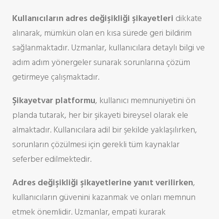
Kullanıcıların adres değişikliği şikayetleri
dikkate
alınarak, mümkün olan en kısa sürede geri bildirim
sağlanmaktadır. Uzmanlar, kullanıcılara detaylı bilgi ve
adım adım yönergeler sunarak sorunlarına çözüm
getirmeye çalışmaktadır.
Şikayetvar platformu
, kullanıcı memnuniyetini ön
planda tutarak, her bir şikayeti bireysel olarak ele
almaktadır. Kullanıcılara adil bir şekilde yaklaşılırken,
sorunların çözülmesi için gerekli tüm kaynaklar
seferber edilmektedir.
Adres değişikliği şikayetlerine yanıt verilirken
,
kullanıcıların güvenini kazanmak ve onları memnun
etmek önemlidir. Uzmanlar, empati kurarak