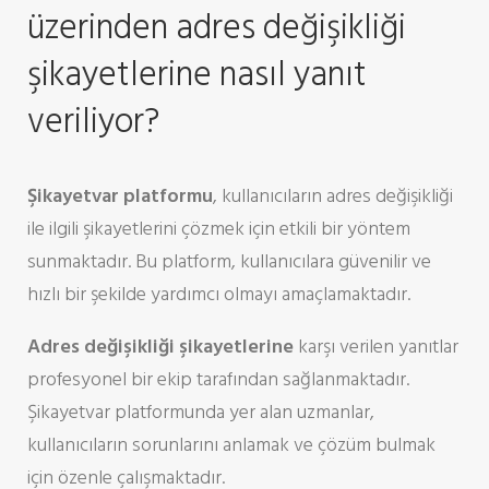
üzerinden adres değişikliği
şikayetlerine nasıl yanıt
veriliyor?
Şikayetvar platformu
, kullanıcıların adres değişikliği
ile ilgili şikayetlerini çözmek için etkili bir yöntem
sunmaktadır. Bu platform, kullanıcılara güvenilir ve
hızlı bir şekilde yardımcı olmayı amaçlamaktadır.
Adres değişikliği şikayetlerine
karşı verilen yanıtlar
profesyonel bir ekip tarafından sağlanmaktadır.
Şikayetvar platformunda yer alan uzmanlar,
kullanıcıların sorunlarını anlamak ve çözüm bulmak
için özenle çalışmaktadır.