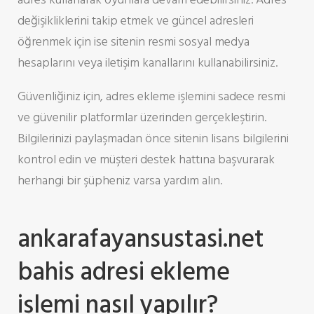
değişikliklerini takip etmek ve güncel adresleri
öğrenmek için ise sitenin resmi sosyal medya
hesaplarını veya iletişim kanallarını kullanabilirsiniz.
Güvenliğiniz için, adres ekleme işlemini sadece resmi
ve güvenilir platformlar üzerinden gerçekleştirin.
Bilgilerinizi paylaşmadan önce sitenin lisans bilgilerini
kontrol edin ve müşteri destek hattına başvurarak
herhangi bir şüpheniz varsa yardım alın.
ankarafayansustasi.net
bahis adresi ekleme
işlemi nasıl yapılır?