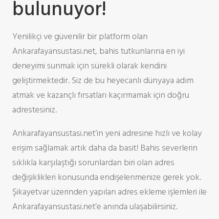
bulunuyor!
Yenilikçi ve güvenilir bir platform olan
Ankarafayansustasi.net, bahis tutkunlarına en iyi
deneyimi sunmak için sürekli olarak kendini
geliştirmektedir. Siz de bu heyecanlı dünyaya adım
atmak ve kazançlı fırsatları kaçırmamak için doğru
adrestesiniz.
Ankarafayansustasi.net’in yeni adresine hızlı ve kolay
erişim sağlamak artık daha da basit! Bahis severlerin
sıklıkla karşılaştığı sorunlardan biri olan adres
değişiklikleri konusunda endişelenmenize gerek yok.
Şikayetvar üzerinden yapılan adres ekleme işlemleri ile
Ankarafayansustasi.net’e anında ulaşabilirsiniz.