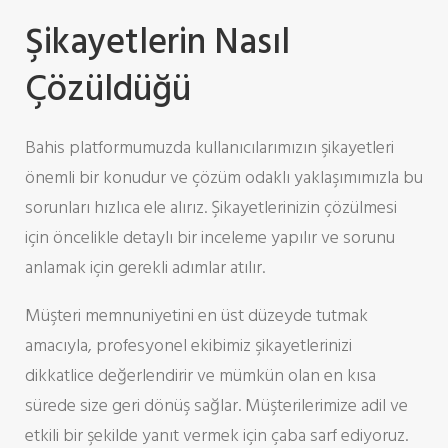
Şikayetlerin Nasıl
Çözüldüğü
Bahis platformumuzda kullanıcılarımızın şikayetleri
önemli bir konudur ve çözüm odaklı yaklaşımımızla bu
sorunları hızlıca ele alırız. Şikayetlerinizin çözülmesi
için öncelikle detaylı bir inceleme yapılır ve sorunu
anlamak için gerekli adımlar atılır.
Müşteri memnuniyetini en üst düzeyde tutmak
amacıyla, profesyonel ekibimiz şikayetlerinizi
dikkatlice değerlendirir ve mümkün olan en kısa
sürede size geri dönüş sağlar. Müşterilerimize adil ve
etkili bir şekilde yanıt vermek için çaba sarf ediyoruz.