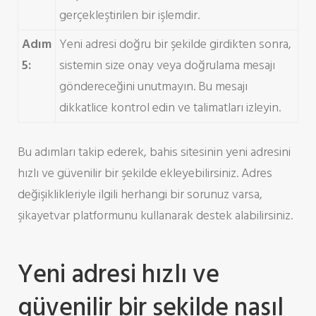
gerçekleştirilen bir işlemdir.
Adım
Yeni adresi doğru bir şekilde girdikten sonra,
5:
sistemin size onay veya doğrulama mesajı
göndereceğini unutmayın. Bu mesajı
dikkatlice kontrol edin ve talimatları izleyin.
Bu adımları takip ederek, bahis sitesinin yeni adresini
hızlı ve güvenilir bir şekilde ekleyebilirsiniz. Adres
değişiklikleriyle ilgili herhangi bir sorunuz varsa,
şikayetvar platformunu kullanarak destek alabilirsiniz.
Yeni adresi hızlı ve
güvenilir bir şekilde nasıl