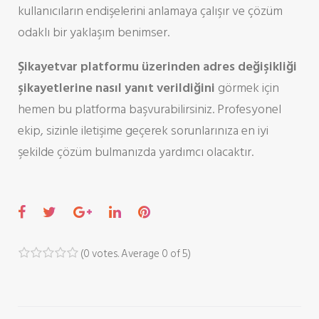
kullanıcıların endişelerini anlamaya çalışır ve çözüm
odaklı bir yaklaşım benimser.
Şikayetvar platformu üzerinden adres değişikliği
şikayetlerine nasıl yanıt verildiğini
görmek için
hemen bu platforma başvurabilirsiniz. Profesyonel
ekip, sizinle iletişime geçerek sorunlarınıza en iyi
şekilde çözüm bulmanızda yardımcı olacaktır.
F
T
G
L
P
a
w
o
i
i
c
i
o
n
n
(
0 votes
. Average
0
of 5)
1
2
3
4
5
e
t
g
k
t
b
t
l
e
e