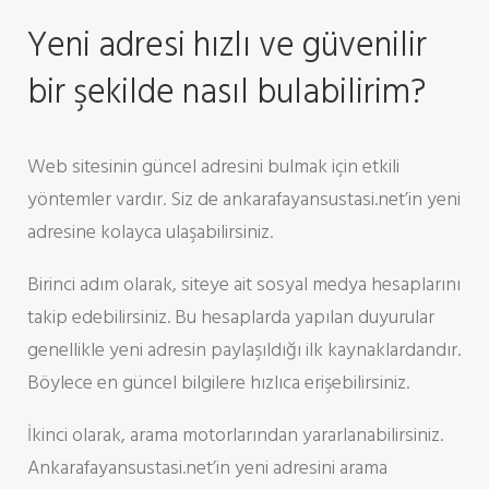
Yeni adresi hızlı ve güvenilir
bir şekilde nasıl bulabilirim?
Web sitesinin güncel adresini bulmak için etkili
yöntemler vardır. Siz de ankarafayansustasi.net’in yeni
adresine kolayca ulaşabilirsiniz.
Birinci adım olarak, siteye ait sosyal medya hesaplarını
takip edebilirsiniz. Bu hesaplarda yapılan duyurular
genellikle yeni adresin paylaşıldığı ilk kaynaklardandır.
Böylece en güncel bilgilere hızlıca erişebilirsiniz.
İkinci olarak, arama motorlarından yararlanabilirsiniz.
Ankarafayansustasi.net’in yeni adresini arama