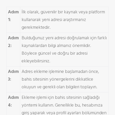
Adım
İlk olarak, güvenilir bir kaynak veya platform
1:
kullanarak yeni adresi araştırmanız
gerekmektedir.
Adım
Bulduğunuz yeni adresi doğrulamak için farklı
2:
kaynaklardan bilgi almanız önemlidir.
Böylece güncel ve doğru bir adresi
ekleyebilirsiniz.
Adım
Adres ekleme işlemine başlamadan önce,
3:
bahis sitesinin yönergelerini dikkatlice
okuyun ve gerekli olan bilgileri toplayın.
Adım
Ekleme işlemi için bahis sitesinin sağladığı
4:
yöntemi kullanın. Genellikle bu, hesabınıza
giriş yaparak veya profil ayarları bölümünden