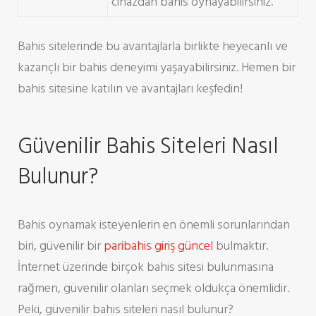
cihazdan bahis oynayabilirsiniz.
Bahis sitelerinde bu avantajlarla birlikte heyecanlı ve
kazançlı bir bahis deneyimi yaşayabilirsiniz. Hemen bir
bahis sitesine katılın ve avantajları keşfedin!
Güvenilir Bahis Siteleri Nasıl
Bulunur?
Bahis oynamak isteyenlerin en önemli sorunlarından
biri, güvenilir bir
paribahis giriş güncel
bulmaktır.
İnternet üzerinde birçok bahis sitesi bulunmasına
rağmen, güvenilir olanları seçmek oldukça önemlidir.
Peki, güvenilir bahis siteleri nasıl bulunur?