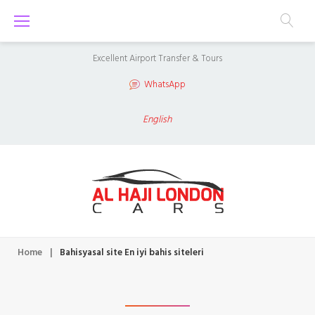
S
k
i
Excellent Airport Transfer & Tours
p
WhatsApp
t
o
English
c
o
n
t
e
n
Home
|
Bahisyasal site En iyi bahis siteleri
t