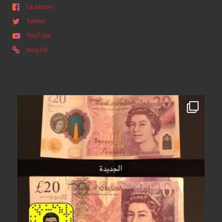
m
Facebook
Twitter
YouTube
HeyLink