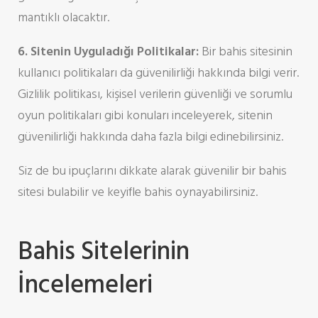
mantıklı olacaktır.
6. Sitenin Uyguladığı Politikalar:
Bir bahis sitesinin
kullanıcı politikaları da güvenilirliği hakkında bilgi verir.
Gizlilik politikası, kişisel verilerin güvenliği ve sorumlu
oyun politikaları gibi konuları inceleyerek, sitenin
güvenilirliği hakkında daha fazla bilgi edinebilirsiniz.
Siz de bu ipuçlarını dikkate alarak güvenilir bir bahis
sitesi bulabilir ve keyifle bahis oynayabilirsiniz.
Bahis Sitelerinin
İncelemeleri