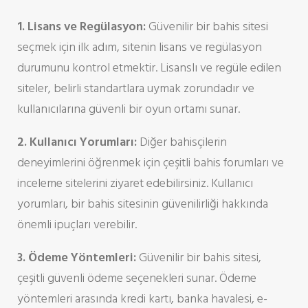
1. Lisans ve Regülasyon:
Güvenilir bir bahis sitesi
seçmek için ilk adım, sitenin lisans ve regülasyon
durumunu kontrol etmektir. Lisanslı ve regüle edilen
siteler, belirli standartlara uymak zorundadır ve
kullanıcılarına güvenli bir oyun ortamı sunar.
2. Kullanıcı Yorumları:
Diğer bahisçilerin
deneyimlerini öğrenmek için çeşitli bahis forumları ve
inceleme sitelerini ziyaret edebilirsiniz. Kullanıcı
yorumları, bir bahis sitesinin güvenilirliği hakkında
önemli ipuçları verebilir.
3. Ödeme Yöntemleri:
Güvenilir bir bahis sitesi,
çeşitli güvenli ödeme seçenekleri sunar. Ödeme
yöntemleri arasında kredi kartı, banka havalesi, e-