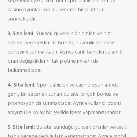
seçenekleriyle bilinir. Hem spor bahisleri hem de
casino oyunları için mükemmel bir platform
sunmaktadır.
3. Site İsmi:
Yüksek güvenlik önlemleri ve hızlı
ödeme seçenekleri ile bu site, güvenilir bir bahis
deneyimi sunmaktadır. Ayrıca canlı bahislerde anlık
oran değişikliklerini takip etme imkanı da
bulunmaktadır.
4. Site İsmi:
Spor bahisleri ve casino oyunlarında
geniş bir seçenek sunan bu site, birçok bonus ve
promosyon da sunmaktadır. Ayrıca kullanıcı dostu
arayüzü ile kolay bir şekilde işlem yapmanızı sağlar.
5. Site İsmi:
Bu site, sunduğu yüksek oranlar ve çeşitli
bahis seçenekleriyle fark yaratmaktadır. Ayrıca mobil