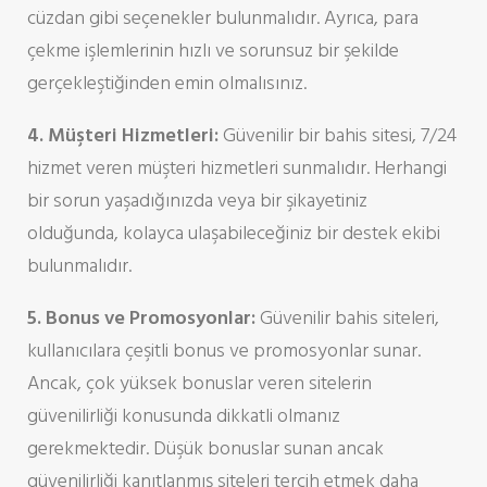
cüzdan gibi seçenekler bulunmalıdır. Ayrıca, para
çekme işlemlerinin hızlı ve sorunsuz bir şekilde
gerçekleştiğinden emin olmalısınız.
4. Müşteri Hizmetleri:
Güvenilir bir bahis sitesi, 7/24
hizmet veren müşteri hizmetleri sunmalıdır. Herhangi
bir sorun yaşadığınızda veya bir şikayetiniz
olduğunda, kolayca ulaşabileceğiniz bir destek ekibi
bulunmalıdır.
5. Bonus ve Promosyonlar:
Güvenilir bahis siteleri,
kullanıcılara çeşitli bonus ve promosyonlar sunar.
Ancak, çok yüksek bonuslar veren sitelerin
güvenilirliği konusunda dikkatli olmanız
gerekmektedir. Düşük bonuslar sunan ancak
güvenilirliği kanıtlanmış siteleri tercih etmek daha