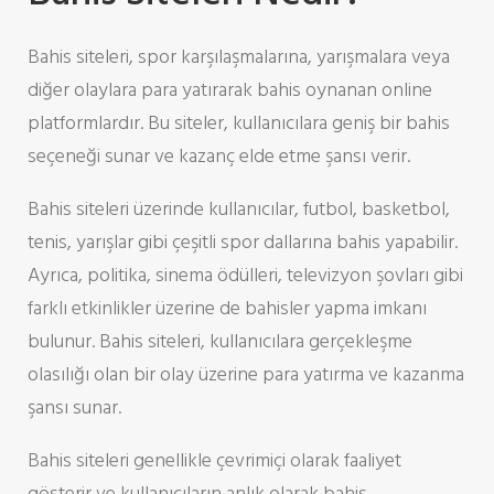
Bahis siteleri, spor karşılaşmalarına, yarışmalara veya
diğer olaylara para yatırarak bahis oynanan online
platformlardır. Bu siteler, kullanıcılara geniş bir bahis
seçeneği sunar ve kazanç elde etme şansı verir.
Bahis siteleri üzerinde kullanıcılar, futbol, basketbol,
tenis, yarışlar gibi çeşitli spor dallarına bahis yapabilir.
Ayrıca, politika, sinema ödülleri, televizyon şovları gibi
farklı etkinlikler üzerine de bahisler yapma imkanı
bulunur. Bahis siteleri, kullanıcılara gerçekleşme
olasılığı olan bir olay üzerine para yatırma ve kazanma
şansı sunar.
Bahis siteleri genellikle çevrimiçi olarak faaliyet
gösterir ve kullanıcıların anlık olarak bahis