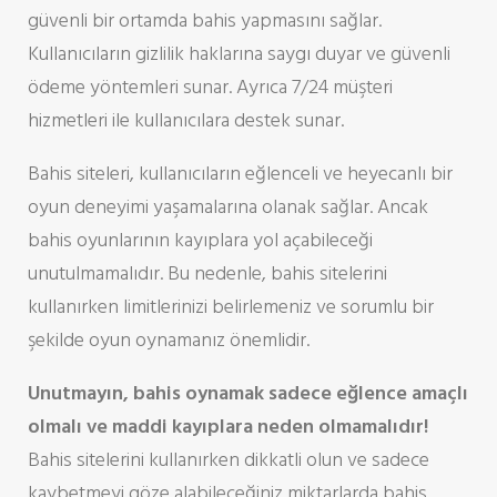
güvenli bir ortamda bahis yapmasını sağlar.
Kullanıcıların gizlilik haklarına saygı duyar ve güvenli
ödeme yöntemleri sunar. Ayrıca 7/24 müşteri
hizmetleri ile kullanıcılara destek sunar.
Bahis siteleri, kullanıcıların eğlenceli ve heyecanlı bir
oyun deneyimi yaşamalarına olanak sağlar. Ancak
bahis oyunlarının kayıplara yol açabileceği
unutulmamalıdır. Bu nedenle, bahis sitelerini
kullanırken limitlerinizi belirlemeniz ve sorumlu bir
şekilde oyun oynamanız önemlidir.
Unutmayın, bahis oynamak sadece eğlence amaçlı
olmalı ve maddi kayıplara neden olmamalıdır!
Bahis sitelerini kullanırken dikkatli olun ve sadece
kaybetmeyi göze alabileceğiniz miktarlarda bahis