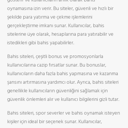
oynamasına izin verir. Bu siteler, güvenli ve hızlı bir
şekilde para yatırma ve çekme işlemlerini
gerçekleştirme imkanı sunar. Kullanıcılar, bahis
sitelerine üye olarak, hesaplarına para yatırabilir ve
istedikleri gibi bahis yapabilirler.
Bahis siteleri, çeşitli bonus ve promosyonlarla
kullanıcılarına cazip fırsatlar sunar. Bu bonuslar,
kullanıcıların daha fazla bahis yapmasına ve kazanma
şansını artırmasına yardımcı olur. Ayrıca, bahis siteleri
genellikle kullanıcıların güvenliğini sağlamak için
güvenlik önlemleri alır ve kullanıcı bilgilerini gizli tutar.
Bahis siteleri, spor severler ve bahis oynamak isteyen
kişiler için ideal bir seçenek sunar. Kullanıcılar,