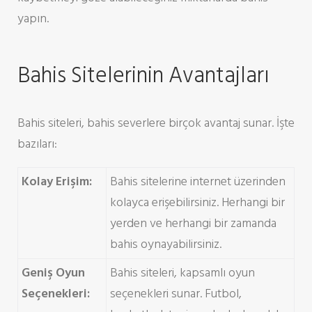
yapın.
Bahis Sitelerinin Avantajları
Bahis siteleri, bahis severlere birçok avantaj sunar. İşte
bazıları:
Kolay Erişim:
Bahis sitelerine internet üzerinden
kolayca erişebilirsiniz. Herhangi bir
yerden ve herhangi bir zamanda
bahis oynayabilirsiniz.
Geniş Oyun
Bahis siteleri, kapsamlı oyun
Seçenekleri:
seçenekleri sunar. Futbol,