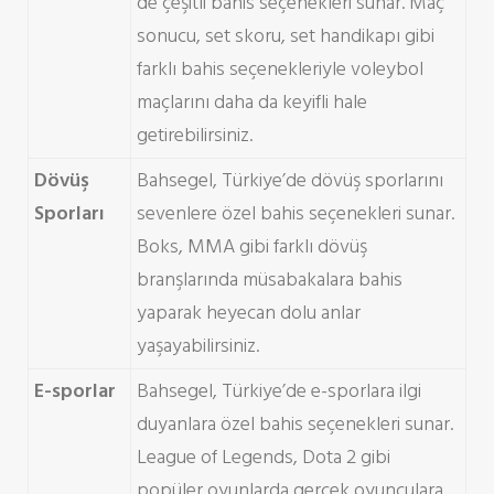
de çeşitli bahis seçenekleri sunar. Maç
sonucu, set skoru, set handikapı gibi
farklı bahis seçenekleriyle voleybol
maçlarını daha da keyifli hale
getirebilirsiniz.
Dövüş
Bahsegel, Türkiye’de dövüş sporlarını
Sporları
sevenlere özel bahis seçenekleri sunar.
Boks, MMA gibi farklı dövüş
branşlarında müsabakalara bahis
yaparak heyecan dolu anlar
yaşayabilirsiniz.
E-sporlar
Bahsegel, Türkiye’de e-sporlara ilgi
duyanlara özel bahis seçenekleri sunar.
League of Legends, Dota 2 gibi
popüler oyunlarda gerçek oyunculara