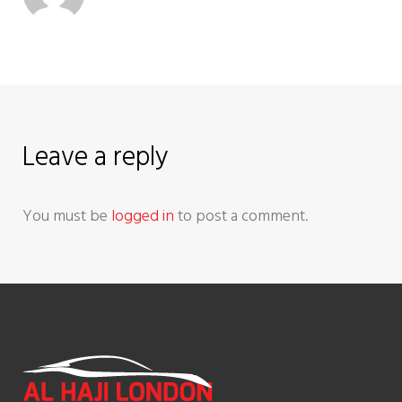
v
i
g
a
Leave a reply
t
You must be
logged in
to post a comment.
i
o
n