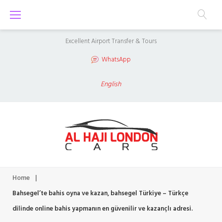
S
k
i
Excellent Airport Transfer & Tours
p
WhatsApp
t
o
English
c
o
n
t
e
n
Home
|
t
Bahsegel’te bahis oyna ve kazan, bahsegel Türkiye – Türkçe
dilinde online bahis yapmanın en güvenilir ve kazançlı adresi.