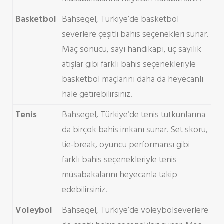
Basketbol
Bahsegel, Türkiye’de basketbol
severlere çeşitli bahis seçenekleri sunar.
Maç sonucu, sayı handikapı, üç sayılık
atışlar gibi farklı bahis seçenekleriyle
basketbol maçlarını daha da heyecanlı
hale getirebilirsiniz.
Tenis
Bahsegel, Türkiye’de tenis tutkunlarına
da birçok bahis imkanı sunar. Set skoru,
tie-break, oyuncu performansı gibi
farklı bahis seçenekleriyle tenis
müsabakalarını heyecanla takip
edebilirsiniz.
Voleybol
Bahsegel, Türkiye’de voleybolseverlere