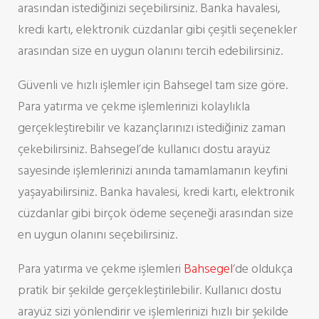
arasından istediğinizi seçebilirsiniz. Banka havalesi,
kredi kartı, elektronik cüzdanlar gibi çeşitli seçenekler
arasından size en uygun olanını tercih edebilirsiniz.
Güvenli ve hızlı işlemler için Bahsegel tam size göre.
Para yatırma ve çekme işlemlerinizi kolaylıkla
gerçekleştirebilir ve kazançlarınızı istediğiniz zaman
çekebilirsiniz. Bahsegel’de kullanıcı dostu arayüz
sayesinde işlemlerinizi anında tamamlamanın keyfini
yaşayabilirsiniz. Banka havalesi, kredi kartı, elektronik
cüzdanlar gibi birçok ödeme seçeneği arasından size
en uygun olanını seçebilirsiniz.
Para yatırma ve çekme işlemleri
Bahsegel
‘de oldukça
pratik bir şekilde gerçekleştirilebilir. Kullanıcı dostu
arayüz sizi yönlendirir ve işlemlerinizi hızlı bir şekilde