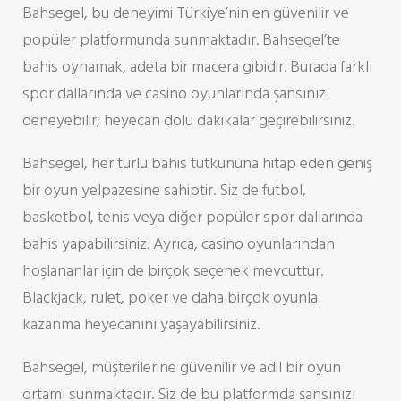
Bahsegel, bu deneyimi Türkiye’nin en güvenilir ve
popüler platformunda sunmaktadır. Bahsegel’te
bahis oynamak, adeta bir macera gibidir. Burada farklı
spor dallarında ve casino oyunlarında şansınızı
deneyebilir, heyecan dolu dakikalar geçirebilirsiniz.
Bahsegel, her türlü bahis tutkununa hitap eden geniş
bir oyun yelpazesine sahiptir. Siz de futbol,
basketbol, tenis veya diğer popüler spor dallarında
bahis yapabilirsiniz. Ayrıca, casino oyunlarından
hoşlananlar için de birçok seçenek mevcuttur.
Blackjack, rulet, poker ve daha birçok oyunla
kazanma heyecanını yaşayabilirsiniz.
Bahsegel, müşterilerine güvenilir ve adil bir oyun
ortamı sunmaktadır. Siz de bu platformda şansınızı