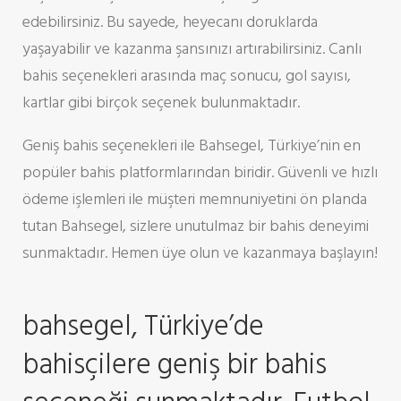
edebilirsiniz. Bu sayede, heyecanı doruklarda
yaşayabilir ve kazanma şansınızı artırabilirsiniz. Canlı
bahis seçenekleri arasında maç sonucu, gol sayısı,
kartlar gibi birçok seçenek bulunmaktadır.
Geniş bahis seçenekleri ile Bahsegel, Türkiye’nin en
popüler bahis platformlarından biridir. Güvenli ve hızlı
ödeme işlemleri ile müşteri memnuniyetini ön planda
tutan Bahsegel, sizlere unutulmaz bir bahis deneyimi
sunmaktadır. Hemen üye olun ve kazanmaya başlayın!
bahsegel, Türkiye’de
bahisçilere geniş bir bahis