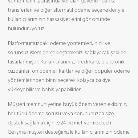
yöntemlerimiz arasında yer alan güvenilir banka
transferleri ve diğer alternatif ödeme seçenekleriyle
kullanıcılarımızın hassasiyetlerini göz önünde
bulunduruyoruz.
Platformumuzdaki ödeme yöntemleri, hızlı ve
sorunsuz işlem gerçekleştirmenizi sağlayacak şekilde
tasarlanmıştır. Kullanıcılarımız, kredi kartı, elektronik
cüzdanlar, ön ödemeli kartlar ve diğer popüler ödeme
yöntemlerinden birini seçerek kolayca bakiye
yükleyebilir ve bahis yapabilirler.
Müşteri memnuniyetine büyük önem veren ekibimiz,
her türlü ödeme sorusu veya sorununuzda size
destek sağlamak için 7/24 hizmet vermektedir.
Gelişmiş müşteri desteğimizle kullanıcılarımızın ödeme