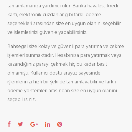
tamamlamanıza yardımcı olur. Banka havalesi, kredi
kartı, elektronik cüzdanlar gibi farklı ödeme
seçenekleri arasından size en uygun olanını seçebilir
ve işlemlerinizi güvenle yapabilirsiniz.
Bahsegel size kolay ve güvenli para yatırma ve çekme
işlemleri sunmaktadır. Hesabınıza para yatırmak veya
kazandığınız parayı çekmek hiç bu kadar basit
olmamıştı. Kullanıcı dostu arayüz sayesinde
işlemlerinizi hızlı bir şekilde tamamlayabilir ve farklı
ödeme yöntemleri arasından size en uygun olanını
seçebilirsiniz.
F
T
G
L
P