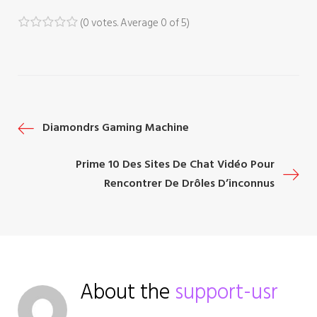
a
w
o
i
i
c
i
o
n
n
(
0 votes
. Average
0
of 5)
1
2
3
4
5
e
t
g
k
t
b
t
l
e
e
o
e
e
d
r
o
r
+
I
e
P
Diamondrs Gaming Machine
k
n
s
t
o
Prime 10 Des Sites De Chat Vidéo Pour
Rencontrer De Drôles D’inconnus
s
t
n
About the
support-usr
a