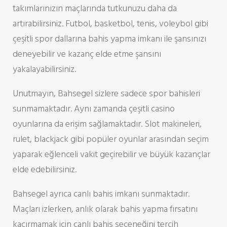
takımlarınızın maçlarında tutkunuzu daha da
artırabilirsiniz. Futbol, basketbol, tenis, voleybol gibi
çeşitli spor dallarına bahis yapma imkanı ile şansınızı
deneyebilir ve kazanç elde etme şansını
yakalayabilirsiniz.
Unutmayın, Bahsegel sizlere sadece spor bahisleri
sunmamaktadır. Aynı zamanda çeşitli casino
oyunlarına da erişim sağlamaktadır. Slot makineleri,
rulet, blackjack gibi popüler oyunlar arasından seçim
yaparak eğlenceli vakit geçirebilir ve büyük kazançlar
elde edebilirsiniz.
Bahsegel ayrıca canlı bahis imkanı sunmaktadır.
Maçları izlerken, anlık olarak bahis yapma fırsatını
kaçırmamak için canlı bahis seçeneğini tercih