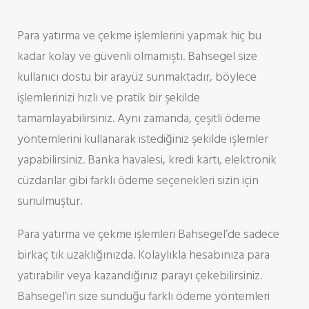
Para yatırma ve çekme işlemlerini yapmak hiç bu
kadar kolay ve güvenli olmamıştı. Bahsegel size
kullanıcı dostu bir arayüz sunmaktadır, böylece
işlemlerinizi hızlı ve pratik bir şekilde
tamamlayabilirsiniz. Aynı zamanda, çeşitli ödeme
yöntemlerini kullanarak istediğiniz şekilde işlemler
yapabilirsiniz. Banka havalesi, kredi kartı, elektronik
cüzdanlar gibi farklı ödeme seçenekleri sizin için
sunulmuştur.
Para yatırma ve çekme işlemleri Bahsegel’de sadece
birkaç tık uzaklığınızda. Kolaylıkla hesabınıza para
yatırabilir veya kazandığınız parayı çekebilirsiniz.
Bahsegel’in size sunduğu farklı ödeme yöntemleri