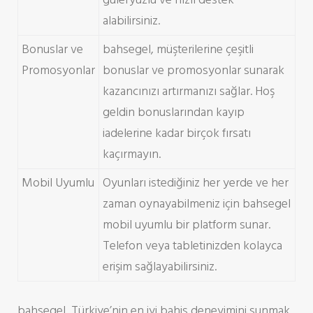
alabilirsiniz.
Bonuslar ve
bahsegel, müşterilerine çeşitli
Promosyonlar
bonuslar ve promosyonlar sunarak
kazancınızı artırmanızı sağlar. Hoş
geldin bonuslarından kayıp
iadelerine kadar birçok fırsatı
kaçırmayın.
Mobil Uyumlu
Oyunları istediğiniz her yerde ve her
zaman oynayabilmeniz için bahsegel
mobil uyumlu bir platform sunar.
Telefon veya tabletinizden kolayca
erişim sağlayabilirsiniz.
bahsegel, Türkiye’nin en iyi bahis deneyimini sunmak