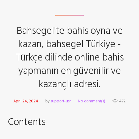
Bahsegel'te bahis oyna ve
kazan, bahsegel Türkiye -
Türkçe dilinde online bahis
yapmanın en güvenilir ve
kazançlı adresi.
April 24, 2024
by
support-usr
No comment(s)
472
Contents