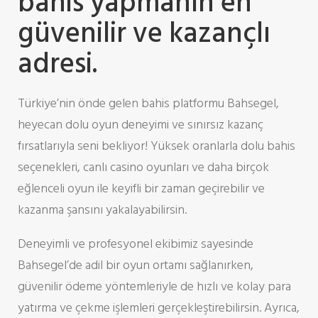
bahis yapmanın en
güvenilir ve kazançlı
adresi.
Türkiye’nin önde gelen bahis platformu Bahsegel,
heyecan dolu oyun deneyimi ve sınırsız kazanç
fırsatlarıyla seni bekliyor! Yüksek oranlarla dolu bahis
seçenekleri, canlı casino oyunları ve daha birçok
eğlenceli oyun ile keyifli bir zaman geçirebilir ve
kazanma şansını yakalayabilirsin.
Deneyimli ve profesyonel ekibimiz sayesinde
Bahsegel’de adil bir oyun ortamı sağlanırken,
güvenilir ödeme yöntemleriyle de hızlı ve kolay para
yatırma ve çekme işlemleri gerçekleştirebilirsin. Ayrıca,