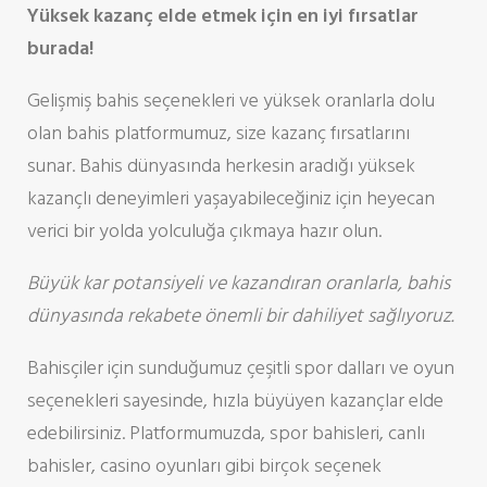
Yüksek kazanç elde etmek için en iyi fırsatlar
burada!
Gelişmiş bahis seçenekleri ve yüksek oranlarla dolu
olan bahis platformumuz, size kazanç fırsatlarını
sunar. Bahis dünyasında herkesin aradığı yüksek
kazançlı deneyimleri yaşayabileceğiniz için heyecan
verici bir yolda yolculuğa çıkmaya hazır olun.
Büyük kar potansiyeli ve kazandıran oranlarla, bahis
dünyasında rekabete önemli bir dahiliyet sağlıyoruz.
Bahisçiler için sunduğumuz çeşitli spor dalları ve oyun
seçenekleri sayesinde, hızla büyüyen kazançlar elde
edebilirsiniz. Platformumuzda, spor bahisleri, canlı
bahisler, casino oyunları gibi birçok seçenek