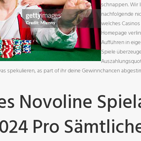
schnappen. Wir l
nachfolgende nic
welches Casinos 
Homepage verlin
Aufführen in eige
Spiele überzeuge
Auszahlungsquot
was spekulieren, as part of ihr deine Gewinnchancen abgest
Dies Novoline Spi
2024 Pro Sämtlic