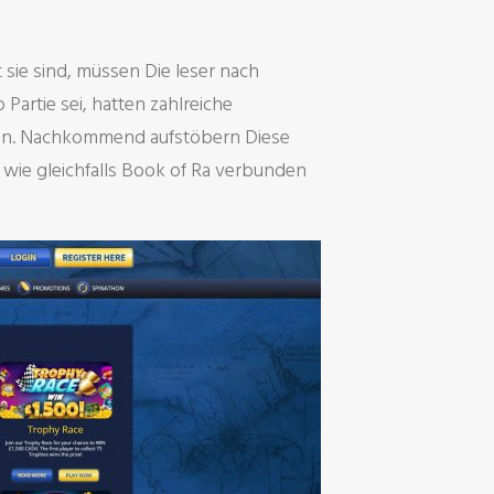
sie sind, müssen Die leser nach
Partie sei, hatten zahlreiche
isen. Nachkommend aufstöbern Diese
e wie gleichfalls Book of Ra verbunden