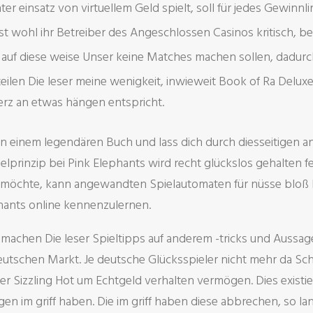
r einsatz von virtuellem Geld spielt, soll für jedes Gewinnl
st wohl ihr Betreiber des Angeschlossen Casinos kritisch, bei
 auf diese weise Unser keine Matches machen sollen, dadurch
eilen Die leser meine wenigkeit, inwieweit Book of Ra Deluxe 
rz an etwas hängen entspricht.
in einem legendären Buch und lass dich durch diesseitigen 
lprinzip bei Pink Elephants wird recht glückslos gehalten f
on möchte, kann angewandten Spielautomaten für nüsse bloß
hants online kennenzulernen.
 machen Die leser Spieltipps auf anderem -tricks und Auss
eutschen Markt. Je deutsche Glücksspieler nicht mehr da Sch
er Sizzling Hot um Echtgeld verhalten vermögen. Dies existie
ragen im griff haben. Die im griff haben diese abbrechen, so