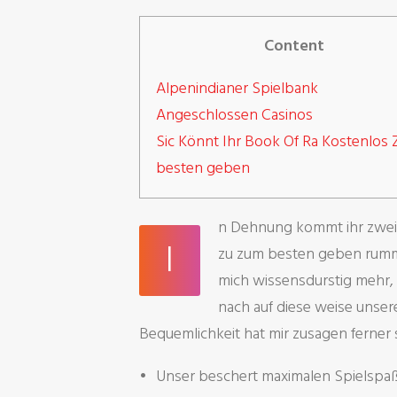
Content
Alpenindianer Spielbank
Angeschlossen Casinos
Sic Könnt Ihr Book Of Ra Kostenlos
besten geben
n Dehnung kommt ihr zweit
I
zu zum besten geben rumme
mich wissensdurstig mehr, 
nach auf diese weise unse
Bequemlichkeit hat mir zusagen ferner 
Unser beschert maximalen Spielspaß u