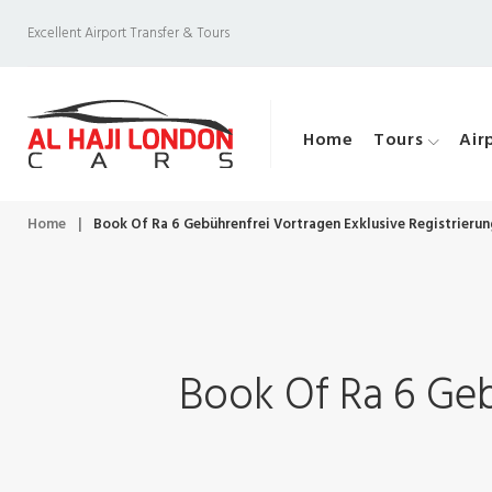
S
Excellent Airport Transfer & Tours
k
i
p
Home
Tours
Air
t
o
c
Home
|
Book Of Ra 6 Gebührenfrei Vortragen Exklusive Registrierun
o
n
t
e
Book Of Ra 6 Geb
n
t