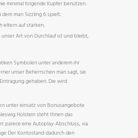
inie minimal folgende Kupfer benützen.
 dem man Sizzling 6 spielt.
 eltern auf stärken.
unser Art von Durchlauf ist und bleibt,
antiken Symbolen unter anderem ihr
erner unser Beherrschen man sagt, sie
 Eintragung gehaben. Die wird
agen unter einsatz von Bonusangebote
leswig Holstein steht Ihnen das
rt parece eine Autoplay-Abschluss, via
 lange Der Kontostand dadurch den