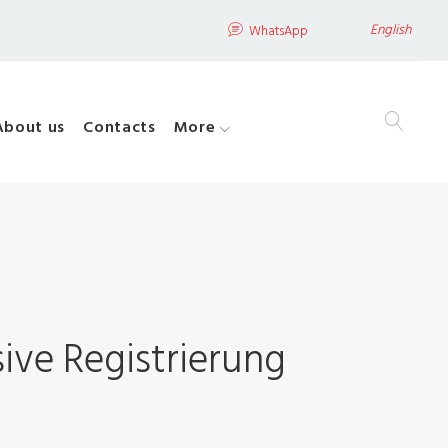
English
WhatsApp
About us
Contacts
More
ive Registrierung