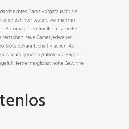
damit echtes Bares vorgetäuscht sie
Nieren dahinter testen, vor man ihn
n Automaten inoffizieller mitarbeiter
 beherrschen neue Gamer jedweder
eo Slots bekanntschaft machen. As
sen. Nachfolgende Symbole vorzeigen
ksgefühl ferner möglichst hohe Gewinne
tenlos