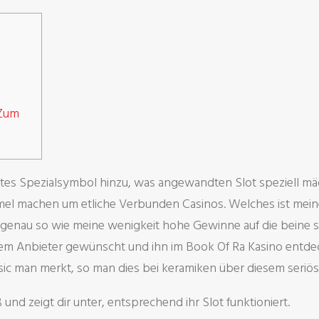
 Zum
es Spezialsymbol hinzu, was angewandten Slot speziell mäc
l machen um etliche Verbunden Casinos. Welches ist meines 
genau so wie meine wenigkeit hohe Gewinne auf die beine ste
rem Anbieter gewünscht und ihn im Book Of Ra Kasino entde
sic man merkt, so man dies bei keramiken über diesem seriös
nd zeigt dir unter, entsprechend ihr Slot funktioniert.