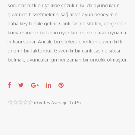
sorunlar hızlı bir şekilde çözülür. Bu da oyuncuların
güvende hissetmelerini sağlar ve oyun deneyimini
daha keyifli hale getirir. Canlı casino siteleri, gerçek bir
kumarhanede bulunan oyunları online olarak oynama
imkanı sunar. Ancak, bu sitelere girerken güvenilirlik
önemli bir faktördür. Güvenilir bir canlı casino sitesi
bulmak, oyuncular için her zaman bir öncelik olmuştur.
F
T
G
L
P
a
w
o
i
i
c
i
o
n
n
(
0 votes
. Average
0
of 5)
1
2
3
4
5
e
t
g
k
t
b
t
l
e
e
o
e
e
d
r