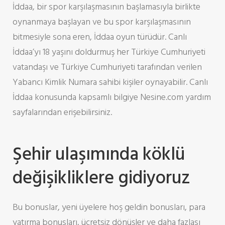
İddaa, bir spor karşılaşmasının başlamasıyla birlikte
oynanmaya başlayan ve bu spor karşılaşmasının
bitmesiyle sona eren, İddaa oyun türüdür. Canlı
İddaa’yı 18 yaşını doldurmuş her Türkiye Cumhuriyeti
vatandaşı ve Türkiye Cumhuriyeti tarafından verilen
Yabancı Kimlik Numara sahibi kişiler oynayabilir. Canlı
İddaa konusunda kapsamlı bilgiye Nesine.com yardım
sayfalarından erişebilirsiniz.
Şehir ulaşımında köklü
değişikliklere gidiyoruz
Bu bonuslar, yeni üyelere hoş geldin bonusları, para
yatırma bonusları, ücretsiz dönüşler ve daha fazlası