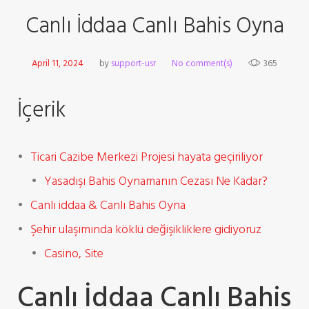
Canlı İddaa Canlı Bahis Oyna
April 11, 2024
by
support-usr
No comment(s)
365
İçerik
Ticari Cazibe Merkezi Projesi hayata geçiriliyor
Yasadışı Bahis Oynamanın Cezası Ne Kadar?
Canlı iddaa & Canlı Bahis Oyna
Şehir ulaşımında köklü değişikliklere gidiyoruz
Casino, Site
Canlı İddaa Canlı Bahis