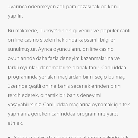
uyarınca ödenmeyen adli para cezası takibe konu
yapılır.
Bu makalede, Türkiye’nin en güvenilir ve popüler canlı
on line casino siteleri hakkında kapsamlı bilgiler
sunulmuştur. Ayrıca oyuncuların, on line casino
oyunlarında daha fazla deneyim kazanmalarına ve
farklı oyunları denemelerine olanak tanır. Canlı iddaa
programında yer alan maçlardan birini seçip bu maç
üzerinde çeşitli online bahis seçeneklerinden birini
tercih ederek, dinamik bir bahis deneyimi
yaşayabilirsiniz. Canlı iddaa maçlarına oynamak için tek
yapmanız gereken canlı iddaa programını ziyaret
etmek.
Yasadışı bahis davasında ceza alınması halinde adli