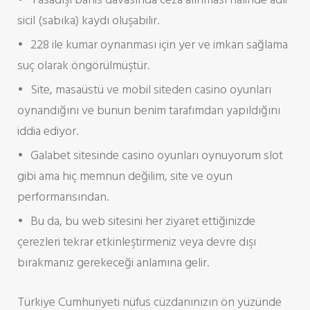
sicil (sabıka) kaydı oluşabilir.
228 ile kumar oynanması için yer ve imkan sağlama
suç olarak öngörülmüştür.
Site, masaüstü ve mobil siteden casino oyunları
oynandığını ve bunun benim tarafımdan yapıldığını
iddia ediyor.
Galabet sitesinde casino oyunları oynuyorum slot
gibi ama hiç memnun değilim, site ve oyun
performansından.
Bu da, bu web sitesini her ziyaret ettiğinizde
çerezleri tekrar etkinleştirmeniz veya devre dışı
bırakmanız gerekeceği anlamına gelir.
Türkiye Cumhuriyeti nüfus cüzdanınızın ön yüzünde