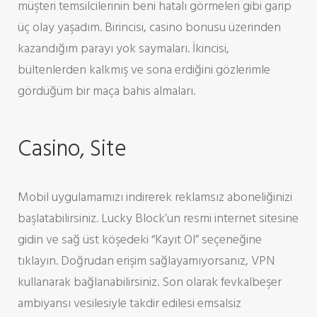
müşteri temsilcilerinin beni hatalı görmeleri gibi garip
üç olay yaşadım. Birincisi, casino bonusu üzerinden
kazandığım parayı yok saymaları. İkincisi,
bültenlerden kalkmış ve sona erdiğini gözlerimle
gördüğüm bir maça bahis almaları.
Casino, Site
Mobil uygulamamızı indirerek reklamsız aboneliğinizi
başlatabilirsiniz. Lucky Block’un resmi internet sitesine
gidin ve sağ üst köşedeki “Kayıt Ol” seçeneğine
tıklayın. Doğrudan erişim sağlayamıyorsanız, VPN
kullanarak bağlanabilirsiniz. Son olarak fevkalbeşer
ambiyansı vesilesiyle takdir edilesi emsalsiz