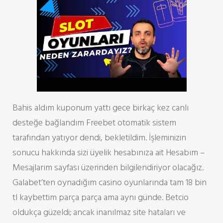
Bahis aldım kuponum yattı gece birkaç kez canlı
desteğe bağlandım Freebet otomatik sistem
tarafından yatıyor dendi, bekletildim. İşleminizin
sonucu hakkında sizi üyelik hesabınıza ait Hesabım –
Mesajlarım sayfası üzerinden bilgilendiriyor olacağız.
Galabet’ten oynadığım casino oyunlarında tam 18 bin
tl kaybettim parça parça ama aynı günde. Betcio
oldukça güzeldi; ancak inanılmaz site hataları ve