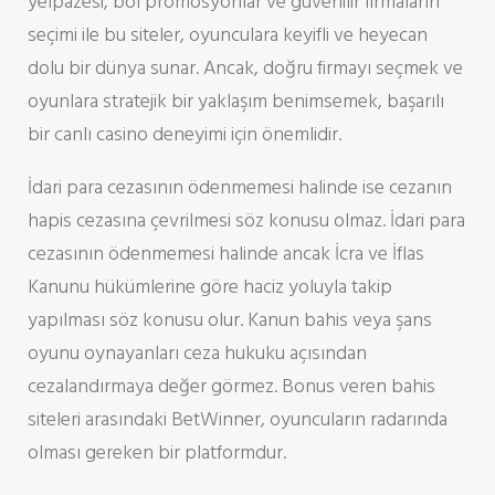
yelpazesi, bol promosyonlar ve güvenilir firmaların
seçimi ile bu siteler, oyunculara keyifli ve heyecan
dolu bir dünya sunar. Ancak, doğru firmayı seçmek ve
oyunlara stratejik bir yaklaşım benimsemek, başarılı
bir canlı casino deneyimi için önemlidir.
İdari para cezasının ödenmemesi halinde ise cezanın
hapis cezasına çevrilmesi söz konusu olmaz. İdari para
cezasının ödenmemesi halinde ancak İcra ve İflas
Kanunu hükümlerine göre haciz yoluyla takip
yapılması söz konusu olur. Kanun bahis veya şans
oyunu oynayanları ceza hukuku açısından
cezalandırmaya değer görmez. Bonus veren bahis
siteleri arasındaki BetWinner, oyuncuların radarında
olması gereken bir platformdur.