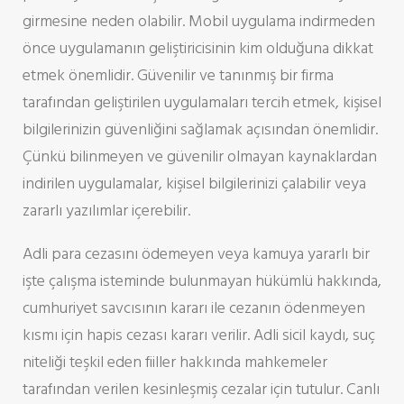
girmesine neden olabilir. Mobil uygulama indirmeden
önce uygulamanın geliştiricisinin kim olduğuna dikkat
etmek önemlidir. Güvenilir ve tanınmış bir firma
tarafından geliştirilen uygulamaları tercih etmek, kişisel
bilgilerinizin güvenliğini sağlamak açısından önemlidir.
Çünkü bilinmeyen ve güvenilir olmayan kaynaklardan
indirilen uygulamalar, kişisel bilgilerinizi çalabilir veya
zararlı yazılımlar içerebilir.
Adli para cezasını ödemeyen veya kamuya yararlı bir
işte çalışma isteminde bulunmayan hükümlü hakkında,
cumhuriyet savcısının kararı ile cezanın ödenmeyen
kısmı için hapis cezası kararı verilir. Adli sicil kaydı, suç
niteliği teşkil eden fiiller hakkında mahkemeler
tarafından verilen kesinleşmiş cezalar için tutulur. Canlı