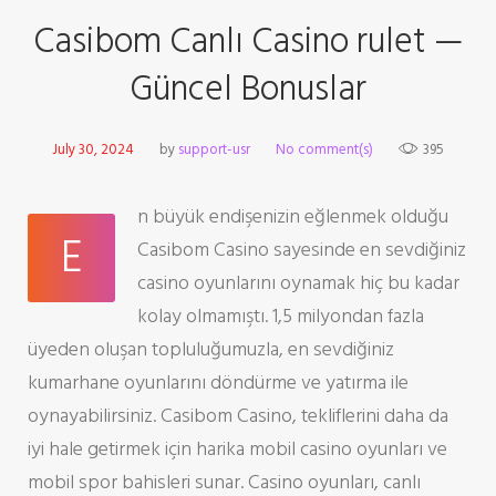
Casibom Canlı Casino rulet —
Güncel Bonuslar
July 30, 2024
by
support-usr
No comment(s)
395
n büyük endişenizin eğlenmek olduğu
E
Casibom Casino sayesinde en sevdiğiniz
casino oyunlarını oynamak hiç bu kadar
kolay olmamıştı. 1,5 milyondan fazla
üyeden oluşan topluluğumuzla, en sevdiğiniz
kumarhane oyunlarını döndürme ve yatırma ile
oynayabilirsiniz. Casibom Casino, tekliflerini daha da
iyi hale getirmek için harika mobil casino oyunları ve
mobil spor bahisleri sunar. Casino oyunları, canlı