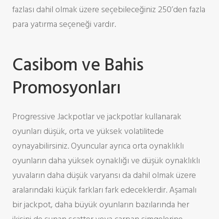
fazlası dahil olmak üzere seçebileceğiniz 250’den fazla
para yatırma seçeneği vardır.
Casibom ve Bahis
Promosyonları
Progressive Jackpotlar ve jackpotlar kullanarak
oyunları düşük, orta ve yüksek volatilitede
oynayabilirsiniz. Oyuncular ayrıca orta oynaklıklı
oyunların daha yüksek oynaklığı ve düşük oynaklıklı
yuvaların daha düşük varyansı da dahil olmak üzere
aralarındaki küçük farkları fark edeceklerdir. Aşamalı
bir jackpot, daha büyük oyunların bazılarında her