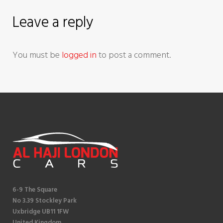
a
Leave a reply
t
i
You must be
logged in
to post a comment.
o
n
6-9 The Square
No 3.39 Stockley Park
Uxbridge UB11 1FW
United Kingdom