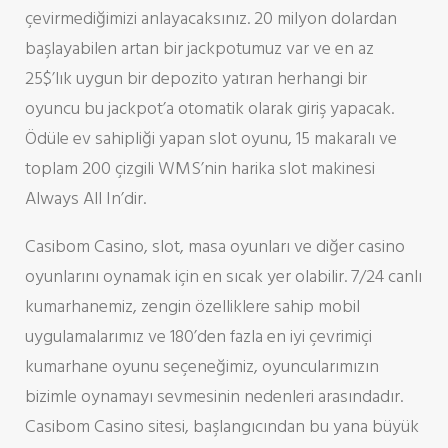
çevirmediğimizi anlayacaksınız. 20 milyon dolardan
başlayabilen artan bir jackpotumuz var ve en az
25$’lık uygun bir depozito yatıran herhangi bir
oyuncu bu jackpot’a otomatik olarak giriş yapacak.
Ödüle ev sahipliği yapan slot oyunu, 15 makaralı ve
toplam 200 çizgili WMS’nin harika slot makinesi
Always All In’dir.
Casibom Casino, slot, masa oyunları ve diğer casino
oyunlarını oynamak için en sıcak yer olabilir. 7/24 canlı
kumarhanemiz, zengin özelliklere sahip mobil
uygulamalarımız ve 180’den fazla en iyi çevrimiçi
kumarhane oyunu seçeneğimiz, oyuncularımızın
bizimle oynamayı sevmesinin nedenleri arasındadır.
Casibom Casino sitesi, başlangıcından bu yana büyük