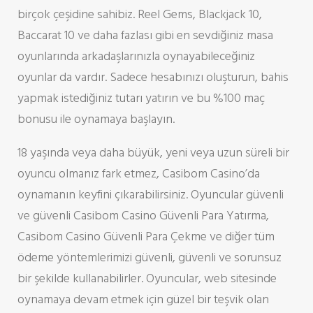
birçok çeşidine sahibiz. Reel Gems, Blackjack 10,
Baccarat 10 ve daha fazlası gibi en sevdiğiniz masa
oyunlarında arkadaşlarınızla oynayabileceğiniz
oyunlar da vardır. Sadece hesabınızı oluşturun, bahis
yapmak istediğiniz tutarı yatırın ve bu %100 maç
bonusu ile oynamaya başlayın.
18 yaşında veya daha büyük, yeni veya uzun süreli bir
oyuncu olmanız fark etmez, Casibom Casino’da
oynamanın keyfini çıkarabilirsiniz. Oyuncular güvenli
ve güvenli Casibom Casino Güvenli Para Yatırma,
Casibom Casino Güvenli Para Çekme ve diğer tüm
ödeme yöntemlerimizi güvenli, güvenli ve sorunsuz
bir şekilde kullanabilirler. Oyuncular, web sitesinde
oynamaya devam etmek için güzel bir teşvik olan