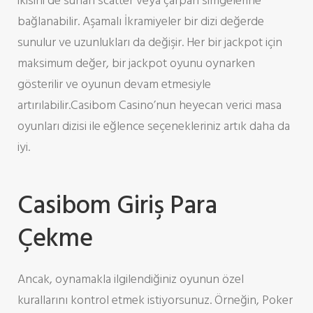
ikisini de sunan scatter veya çarpan simgelerine
bağlanabilir. Aşamalı İkramiyeler bir dizi değerde
sunulur ve uzunlukları da değişir. Her bir jackpot için
maksimum değer, bir jackpot oyunu oynarken
gösterilir ve oyunun devam etmesiyle
artırılabilir.Casibom Casino’nun heyecan verici masa
oyunları dizisi ile eğlence seçenekleriniz artık daha da
iyi.
Casibom Giriş Para
Çekme
Ancak, oynamakla ilgilendiğiniz oyunun özel
kurallarını kontrol etmek istiyorsunuz. Örneğin, Poker