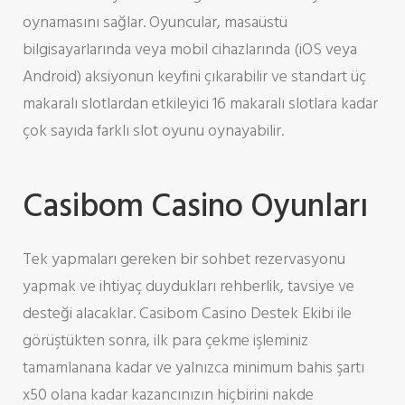
oynamasını sağlar. Oyuncular, masaüstü
bilgisayarlarında veya mobil cihazlarında (iOS veya
Android) aksiyonun keyfini çıkarabilir ve standart üç
makaralı slotlardan etkileyici 16 makaralı slotlara kadar
çok sayıda farklı slot oyunu oynayabilir.
Casibom Casino Oyunları
Tek yapmaları gereken bir sohbet rezervasyonu
yapmak ve ihtiyaç duydukları rehberlik, tavsiye ve
desteği alacaklar. Casibom Casino Destek Ekibi ile
görüştükten sonra, ilk para çekme işleminiz
tamamlanana kadar ve yalnızca minimum bahis şartı
x50 olana kadar kazancınızın hiçbirini nakde