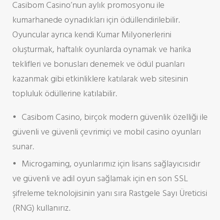
Casibom Casino’nun aylık promosyonu ile
kumarhanede oynadıkları için ödüllendirilebilir.
Oyuncular ayrıca kendi Kumar Milyonerlerini
oluşturmak, haftalık oyunlarda oynamak ve harika
teklifleri ve bonusları denemek ve ödül puanları
kazanmak gibi etkinliklere katılarak web sitesinin
topluluk ödüllerine katılabilir.
Casibom Casino, birçok modern güvenlik özelliği ile
güvenli ve güvenli çevrimiçi ve mobil casino oyunları
sunar.
Microgaming, oyunlarımız için lisans sağlayıcısıdır
ve güvenli ve adil oyun sağlamak için en son SSL
şifreleme teknolojisinin yanı sıra Rastgele Sayı Üreticisi
(RNG) kullanırız.