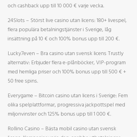
och cashback upp till 10 000 € varje vecka.
24Slots – Störst live casino utan licens: 180+ livespel,
flera populära betalningstjänster i Sverige, låg
insättning på 10 € och 100% bonus upp till 200 €.
Lucky7even – Bra casino utan svensk licens Trustly
alternativ: Erbjuder flera e-plånböcker, VIP-program
med hemliga priser och 100% bonus upp till 500 € +
50 free spins.
Everygame – Bitcoin casino utan licens i Sverige: Fem
olika spelplattformar, progressiva jackpottspel med
miljonvinster och 125% bonus upp till 1 000 €.
Rollino Casino – Bästa mobil casino utan svensk