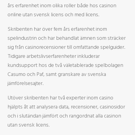
års erfarenhet inom olika roller både hos casinon
online utan svensk licens och med licens.
Skribenten har över fem års erfarenhet inom
spelindustrin och har behandlat ämnen som sträcker
sig från casinorecensioner till omfattande spelguider.
Tidigare arbetslivserfarenheter inkluderar
kundsupport hos de två väletablerade spelbolagen
Casumo och Paf, samt granskare av svenska
jämförelsesajter.
Utöver skribenten har två experter inom casino
hjälpts åt att analysera data, recensioner, casinosidor
och i slutändan jämfört och rangordnat alla casinon
utan svensk licens.