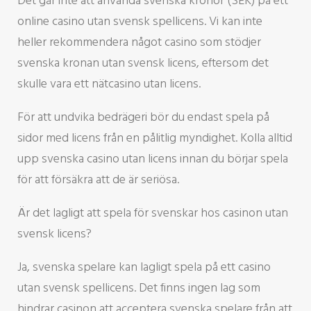
Det går inte att använda svenska kronor (SEK) på ett
online casino utan svensk spellicens. Vi kan inte
heller rekommendera något casino som stödjer
svenska kronan utan svensk licens, eftersom det
skulle vara ett nätcasino utan licens.
För att undvika bedrägeri bör du endast spela på
sidor med licens från en pålitlig myndighet. Kolla alltid
upp svenska casino utan licens innan du börjar spela
för att försäkra att de är seriösa.
Är det lagligt att spela för svenskar hos casinon utan
svensk licens?
Ja, svenska spelare kan lagligt spela på ett casino
utan svensk spellicens. Det finns ingen lag som
hindrar casinon att acceptera svenska spelare från att