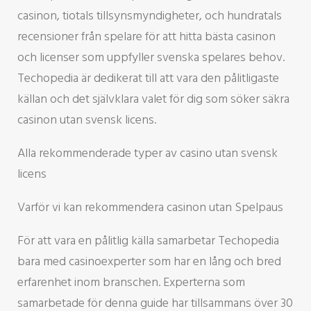
casinon, tiotals tillsynsmyndigheter, och hundratals
recensioner från spelare för att hitta bästa casinon
och licenser som uppfyller svenska spelares behov.
Techopedia är dedikerat till att vara den pålitligaste
källan och det självklara valet för dig som söker säkra
casinon utan svensk licens.
Alla rekommenderade typer av casino utan svensk
licens
Varför vi kan rekommendera casinon utan Spelpaus
För att vara en pålitlig källa samarbetar Techopedia
bara med casinoexperter som har en lång och bred
erfarenhet inom branschen. Experterna som
samarbetade för denna guide har tillsammans över 30