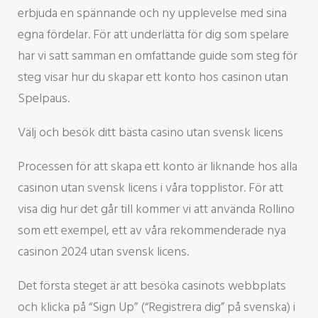
erbjuda en spännande och ny upplevelse med sina
egna fördelar. För att underlätta för dig som spelare
har vi satt samman en omfattande guide som steg för
steg visar hur du skapar ett konto hos casinon utan
Spelpaus.
Välj och besök ditt bästa casino utan svensk licens
Processen för att skapa ett konto är liknande hos alla
casinon utan svensk licens i våra topplistor. För att
visa dig hur det går till kommer vi att använda Rollino
som ett exempel, ett av våra rekommenderade nya
casinon 2024 utan svensk licens.
Det första steget är att besöka casinots webbplats
och klicka på “Sign Up” (“Registrera dig” på svenska) i