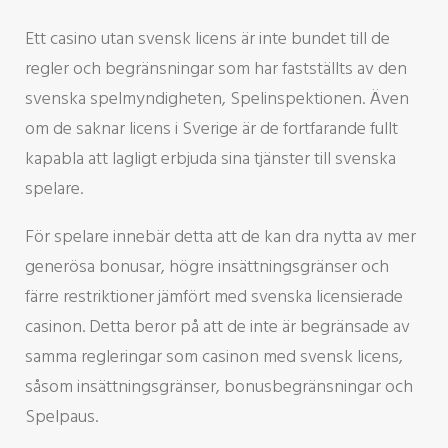
Ett casino utan svensk licens är inte bundet till de
regler och begränsningar som har fastställts av den
svenska spelmyndigheten, Spelinspektionen. Även
om de saknar licens i Sverige är de fortfarande fullt
kapabla att lagligt erbjuda sina tjänster till svenska
spelare.
För spelare innebär detta att de kan dra nytta av mer
generösa bonusar, högre insättningsgränser och
färre restriktioner jämfört med svenska licensierade
casinon. Detta beror på att de inte är begränsade av
samma regleringar som casinon med svensk licens,
såsom insättningsgränser, bonusbegränsningar och
Spelpaus.