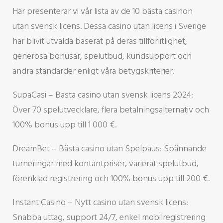
Här presenterar vi vår lista av de 10 bästa casinon
utan svensk licens. Dessa casino utan licens i Sverige
har blivit utvalda baserat på deras tillförlitlighet,
generösa bonusar, spelutbud, kundsupport och
andra standarder enligt våra betygskriterier.
SupaCasi – Bästa casino utan svensk licens 2024:
Över 70 spelutvecklare, flera betalningsalternativ och
100% bonus upp till 1 000 €.
DreamBet – Bästa casino utan Spelpaus: Spännande
turneringar med kontantpriser, varierat spelutbud,
förenklad registrering och 100% bonus upp till 200 €.
Instant Casino – Nytt casino utan svensk licens:
Snabba uttag, support 24/7, enkel mobilregistrering