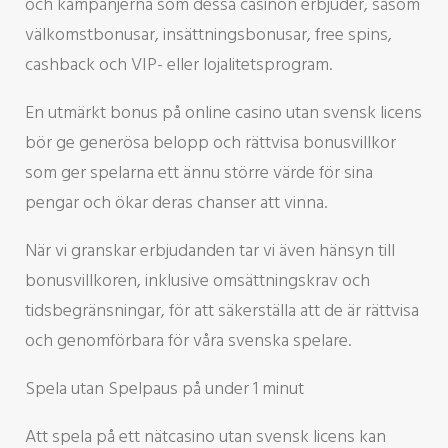
och kampanjerna som dessa casinon erbjuder, såsom
välkomstbonusar, insättningsbonusar, free spins,
cashback och VIP- eller lojalitetsprogram.
En utmärkt bonus på online casino utan svensk licens
bör ge generösa belopp och rättvisa bonusvillkor
som ger spelarna ett ännu större värde för sina
pengar och ökar deras chanser att vinna.
När vi granskar erbjudanden tar vi även hänsyn till
bonusvillkoren, inklusive omsättningskrav och
tidsbegränsningar, för att säkerställa att de är rättvisa
och genomförbara för våra svenska spelare.
Spela utan Spelpaus på under 1 minut
Att spela på ett nätcasino utan svensk licens kan