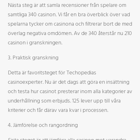
Nästa steg är att samla recensioner från spelare om
samtliga 340 casinon. Vi får en bra överblick över vad
spelarna tycker om casinona och filtrerar bort de med
överlag negativa omdömen. Av de 340 återstår nu 210
casinon i granskningen.
3. Praktisk granskning
Detta är favoritsteget för Techopedias
casinoexperter. Nu är det dags att göra en insättning
och testa hur casinot presterar inom alla kategorier av
underhållning som erbjuds. 125 lever upp till våra
kriterier och får därav vara kvar i processen.
4. Jämförelse och rangordning