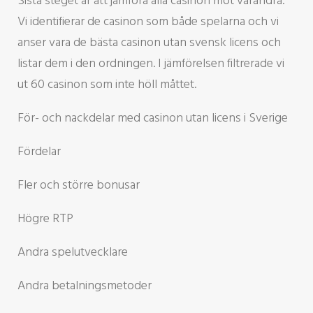
Sista steget är att jämföra alla casinon mot varandra.
Vi identifierar de casinon som både spelarna och vi
anser vara de bästa casinon utan svensk licens och
listar dem i den ordningen. I jämförelsen filtrerade vi
ut 60 casinon som inte höll måttet.
För- och nackdelar med casinon utan licens i Sverige
Fördelar
Fler och större bonusar
Högre RTP
Andra spelutvecklare
Andra betalningsmetoder