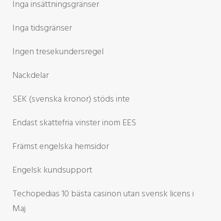
Inga insättningsgränser
Inga tidsgränser
Ingen tresekundersregel
Nackdelar
SEK (svenska kronor) stöds inte
Endast skattefria vinster inom EES
Främst engelska hemsidor
Engelsk kundsupport
Techopedias 10 bästa casinon utan svensk licens i
Maj