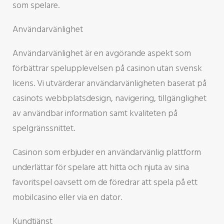
som spelare.
Användarvänlighet
Användarvänlighet är en avgörande aspekt som
förbättrar spelupplevelsen på casinon utan svensk
licens. Vi utvärderar användarvänligheten baserat på
casinots webbplatsdesign, navigering, tillgänglighet
av användbar information samt kvaliteten på
spelgränssnittet.
Casinon som erbjuder en användarvänlig plattform
underlättar för spelare att hitta och njuta av sina
favoritspel oavsett om de föredrar att spela på ett
mobilcasino eller via en dator.
Kundtjänst