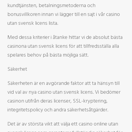
kundtjänsten, betalningsmetoderna och
bonusvillkoren innan vi lägger till en sajt i vår casino
utan svensk licens lista.
Med dessa kriterier i åtanke hittar vi de absolut bästa
casinona utan svensk licens för att tillfredsställa alla
spelares behov på bästa möjliga sätt.
Säkerhet
Säkerheten är en avgörande faktor att ta hänsyn till
vid val av nya casino utan svensk licens. Vi bedömer
casinon utifrån deras licenser, SSL-kryptering,
integritetspolicy och andra säkerhetsåtgärder.
Det är av största vikt att välja ett casino online utan