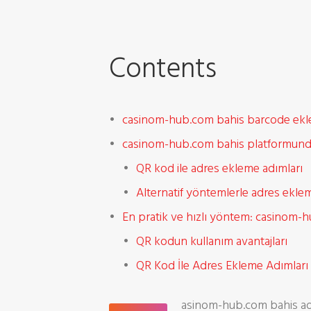
Contents
casinom-hub.com bahis barcode ek
casinom-hub.com bahis platformunda 
QR kod ile adres ekleme adımları
Alternatif yöntemlerle adres ekle
En pratik ve hızlı yöntem: casinom-h
QR kodun kullanım avantajları
QR Kod İle Adres Ekleme Adımları
asinom-hub.com bahis adr