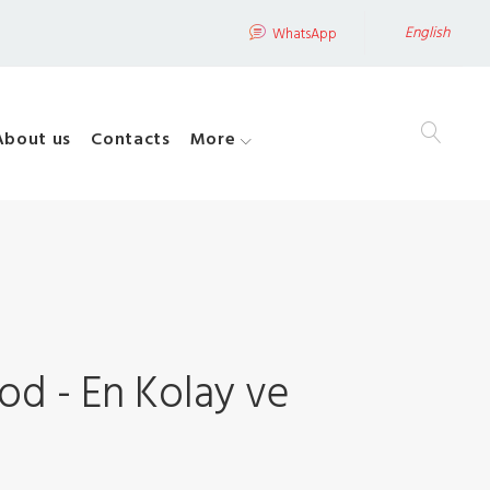
English
WhatsApp
About us
Contacts
More
od - En Kolay ve