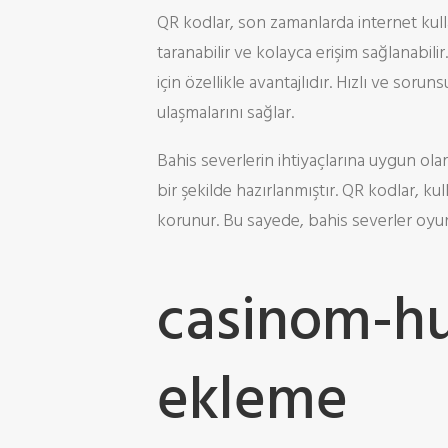
QR kodlar, son zamanlarda internet kulla
taranabilir ve kolayca erişim sağlanabi
için özellikle avantajlıdır. Hızlı ve so
ulaşmalarını sağlar.
Bahis severlerin ihtiyaçlarına uygun o
bir şekilde hazırlanmıştır. QR kodlar, kul
korunur. Bu sayede, bahis severler oyun
casinom-hu
ekleme