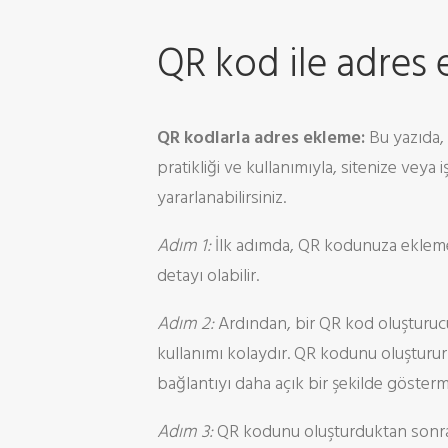
QR kod ile adres 
QR kodlarla adres ekleme:
Bu yazıda, 
pratikliği ve kullanımıyla, sitenize veya 
yararlanabilirsiniz.
Adım 1:
İlk adımda, QR kodunuza eklemek 
detayı olabilir.
Adım 2:
Ardından, bir QR kod oluşturucu 
kullanımı kolaydır. QR kodunu oluştururk
bağlantıyı daha açık bir şekilde gösterm
Adım 3:
QR kodunu oluşturduktan sonra, b