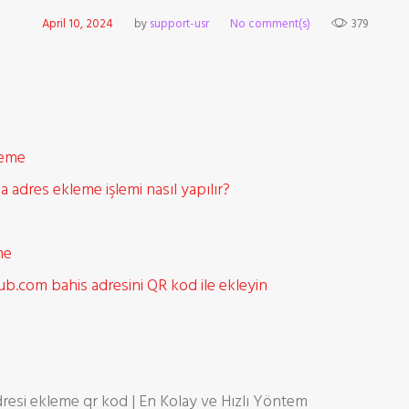
April 10, 2024
by
support-usr
No comment(s)
379
leme
adres ekleme işlemi nasıl yapılır?
me
ub.com bahis adresini QR kod ile ekleyin
esi ekleme qr kod | En Kolay ve Hızlı Yöntem