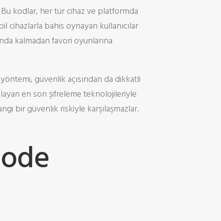
. Bu kodlar, her tür cihaz ve platformda
l cihazlarla bahis oynayan kullanıcılar
runda kalmadan favori oyunlarına
yöntemi, güvenlik açısından da dikkatli
ağlayan en son şifreleme teknolojileriyle
i bir güvenlik riskiyle karşılaşmazlar.
code