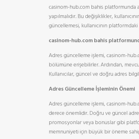
casinom-hub.com bahis platformunda adr
yapılmalıdır. Bu değişiklikler, kullanıcın
güncellemesi, kullanıcının platformdaki
casinom-hub.com bahis platformunda
Adres güncelleme işlemi, casinom-hub.com
bölümüne erişebilirler. Ardından, mevcut 
Kullanıcılar, güncel ve doğru adres bilgil
Adres Güncelleme İşleminin Önemi
Adres güncelleme işlemi, casinom-hub.co
derece önemlidir. Doğru ve güncel adres b
promosyonlar veya bonuslar gibi platformla
memnuniyeti için büyük bir öneme sahip