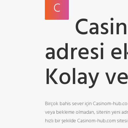
C
Casi
adresi e
Kolay ve
Birçok bahis sever için Casinom-hub.com
veya bekleme olmadan, sitenin yeni adre
hızlı bir şekilde Casinom-hub.com sites