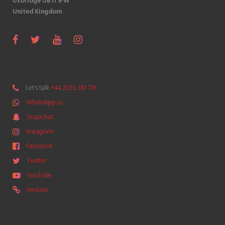
Uxbridge UB11 1FW
United Kingdom
S
F
T
Y
I
n
a
w
o
n
a
c
i
u
s
p
e
t
T
t
Let's talk
+44 2035 381 716
c
b
t
u
a
WhatsApp us
h
o
e
b
g
a
Snapchat
o
r
e
r
t
k
a
Instagram
m
Facebook
Twitter
YouTube
HeyLink