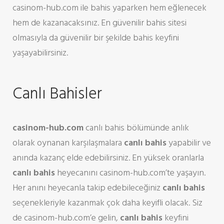
casinom-hub.com ile bahis yaparken hem eğlenecek
hem de kazanacaksınız. En güvenilir bahis sitesi
olmasıyla da güvenilir bir şekilde bahis keyfini
yaşayabilirsiniz.
Canlı Bahisler
casinom-hub.com
canlı bahis bölümünde anlık
olarak oynanan karşılaşmalara
canlı bahis
yapabilir ve
anında kazanç elde edebilirsiniz. En yüksek oranlarla
canlı bahis
heyecanını casinom-hub.com’te yaşayın.
Her anını heyecanla takip edebileceğiniz
canlı bahis
seçenekleriyle kazanmak çok daha keyifli olacak. Siz
de casinom-hub.com’e gelin,
canlı bahis
keyfini