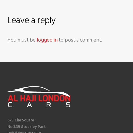
g
a
Leave a reply
t
You must be
logged in
to post a comment.
i
o
n
6-9 The Square
No 3.39 Stockley Park