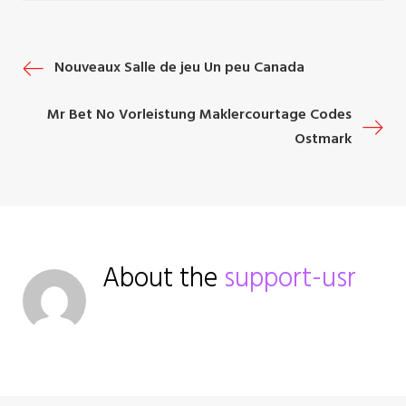
o
e
e
d
r
o
r
+
I
e
P
Nouveaux Salle de jeu Un peu Canada
k
n
s
t
o
Mr Bet No Vorleistung Maklercourtage Codes
Ostmark
s
t
n
About the
support-usr
a
v
i