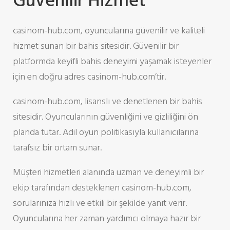
Güvenilir Hizmet
casinom-hub.com, oyuncularına güvenilir ve kaliteli
hizmet sunan bir bahis sitesidir. Güvenilir bir
platformda keyifli bahis deneyimi yaşamak isteyenler
için en doğru adres casinom-hub.com’tir.
casinom-hub.com, lisanslı ve denetlenen bir bahis
sitesidir. Oyuncularının güvenliğini ve gizliliğini ön
planda tutar. Adil oyun politikasıyla kullanıcılarına
tarafsız bir ortam sunar.
Müşteri hizmetleri alanında uzman ve deneyimli bir
ekip tarafından desteklenen casinom-hub.com,
sorularınıza hızlı ve etkili bir şekilde yanıt verir.
Oyuncularına her zaman yardımcı olmaya hazır bir