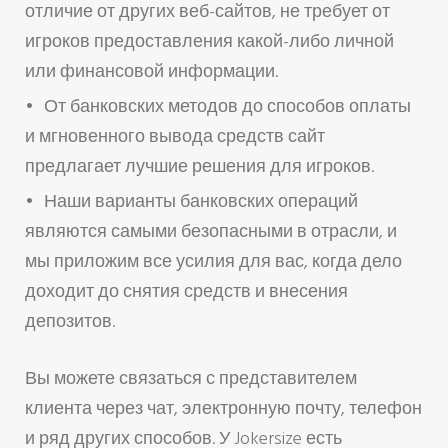
отличие от других веб-сайтов, не требует от
игроков предоставления какой-либо личной
или финансовой информации.
От банковских методов до способов оплаты
и мгновенного вывода средств сайт
предлагает лучшие решения для игроков.
Наши варианты банковских операций
являются самыми безопасными в отрасли, и
мы приложим все усилия для вас, когда дело
доходит до снятия средств и внесения
депозитов.
Вы можете связаться с представителем
клиента через чат, электронную почту, телефон
и ряд других способов. У Jokersize есть