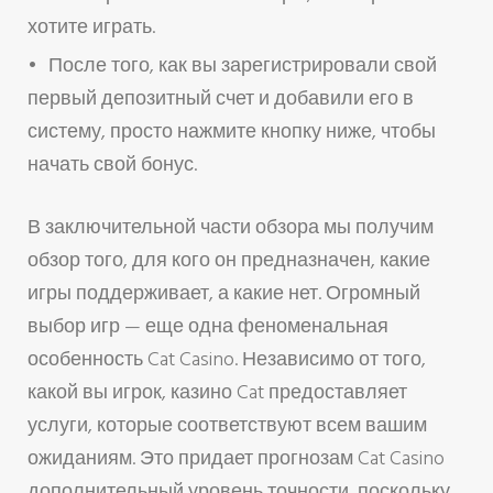
хотите играть.
После того, как вы зарегистрировали свой
первый депозитный счет и добавили его в
систему, просто нажмите кнопку ниже, чтобы
начать свой бонус.
В заключительной части обзора мы получим
обзор того, для кого он предназначен, какие
игры поддерживает, а какие нет. Огромный
выбор игр — еще одна феноменальная
особенность Cat Casino. Независимо от того,
какой вы игрок, казино Cat предоставляет
услуги, которые соответствуют всем вашим
ожиданиям. Это придает прогнозам Cat Casino
дополнительный уровень точности, поскольку