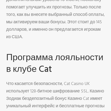
помогает улучшить их прогнозы. Только после
того, как вы внесете выбранный способ оплаты,
мы активируем ваши бонусы. Этот стоит до 145
долларов, и именно он предлагается игрокам
из США.
Программа лояльности
в клубе Cat
Что касается безопасности, Cat Casino UK
использует 128-битное шифрование SSL. Казино
Зодиак бездепозитный бонус Казино Cat имеет
уникальный интерфейс и бесплатные прогнозы