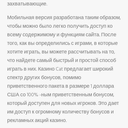
захватывающие.
Мобильная версия разработана таким образом,
чтобы можно было легко получить доступ ко
всему содержимому и функциям сайта. После
того, как вы определились с играми, в которые
хотите играть, вы можете рассчитывать на то,
что найдете самый быстрый и простой способ
играть в них. Казино Cat предлагает широкий
спектр других бонусов, помимо
приветственного пакета в размере 1 доллара
США со 100% -ным приветственным бонусом,
который доступен для новых игроков. Это дает
им доступ к огромному количеству бонусов и
рекламных акций казино.