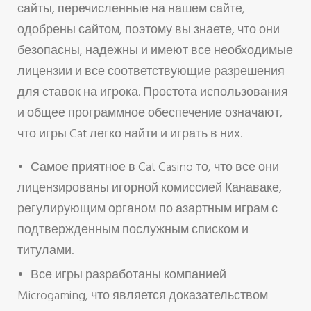
сайты, перечисленные на нашем сайте,
одобрены сайтом, поэтому вы знаете, что они
безопасны, надежны и имеют все необходимые
лицензии и все соответствующие разрешения
для ставок на игрока. Простота использования
и общее программное обеспечение означают,
что игры Cat легко найти и играть в них.
Самое приятное в Cat Casino то, что все они
лицензированы игорной комиссией Канаваке,
регулирующим органом по азартным играм с
подтвержденным послужным списком и
титулами.
Все игры разработаны компанией
Microgaming, что является доказательством