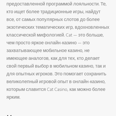
предоставленной программой лояльности. Те,
кто ищет более традиционные игры, найдут
все, от самых популярных слотов до более
экзотических тематических игр, вдохновленных
классической мифологией. Cat — это больше,
чем просто яркое онлайн-казино — это
захватывающее мобильное казино, не
имеющее аналогов, как для тех, кто делает
свой первый выбор в мобильном казино, так и
для опытных игроков. Это помогает сохранить
великолепный игровой опыт в онлайн-казино,
которым славится Cat Casino, как можно более
ярким.