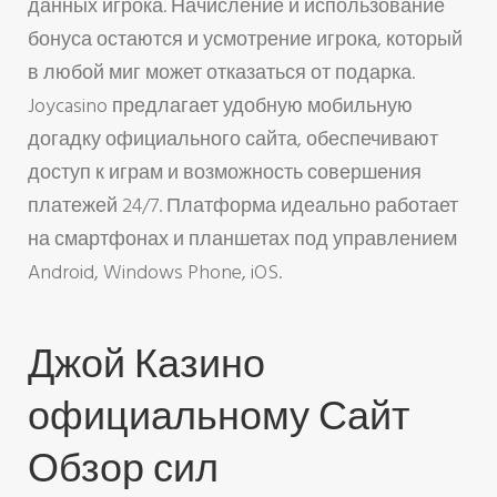
данных игрока. Начисление и использование
бонуса остаются и усмотрение игрока, который
в любой миг может отказаться от подарка.
Joycasino предлагает удобную мобильную
догадку официального сайта, обеспечивают
доступ к играм и возможность совершения
платежей 24/7. Платформа идеально работает
на смартфонах и планшетах под управлением
Android, Windows Phone, iOS.
Джой Казино
официальному Сайт
Обзор сил