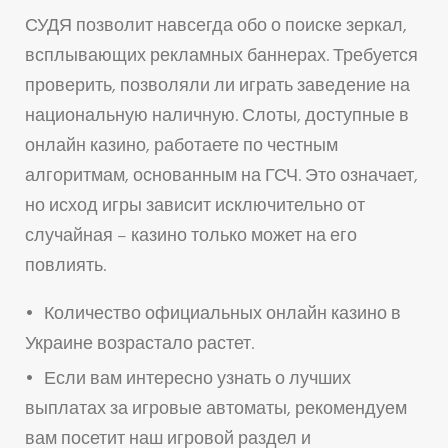
СУДЯ позволит навсегда обо о поиске зеркал,
всплывающих рекламных баннерах. Требуется
проверить, позволяли ли играть заведение на
национальную наличную. Слоты, доступные в
онлайн казино, работаете по честным
алгоритмам, основанным на ГСЧ. Это означает,
но исход игры зависит исключительно от
случайная – казино только может на его
повлиять.
Количество официальных онлайн казино в
Украине возрастало растет.
Если вам интересно узнать о лучших
выплатах за игровые автоматы, рекомендуем
вам посетит наш игровой раздел и