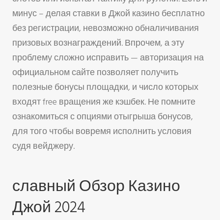
минус – делая ставки в Джой казино бесплатно
без регистрации, невозможно обналичивания
призовых вознаграждений. Впрочем, а эту
проблему сложно исправить — авторизация на
официальном сайте позволяет получить
полезные бонусы площадки, и число которых
входят free вращения же кэшбек. Не помните
ознакомиться с опциями отыгрыша бонусов,
для того чтобы вовремя исполнить условия
судя вейджеру.
славный Обзор Казино
Джой 2024