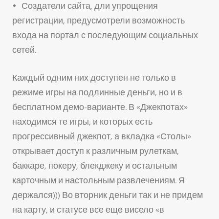
Создатели сайта, дли упрощения
регистрации, предусмотрели возможность
входа на портал с последующим социальных
сетей.
Каждый одним них доступен не только в
режиме игры на подлинные деньги, но и в
бесплатном демо-варианте. В «Джекпотах»
находимся те игры, и которых есть
прогрессивный джекпот, а вкладка «Столы»
открывает доступ к различным рулеткам,
баккаре, покеру, блекджеку и остальным
карточным и настольным развлечениям. Я
держался))) Во вторник деньги так и не придем
на карту, и статусе все еще висело «в