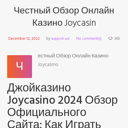
Честный Обзор Онлайн
Казино Joycasin
December 12, 2022
by
support-usr
No comment(s)
365
естный Обзор Онлайн Казино
Ч
Joycasino
Джойказино
Joycasino 2024 Обзор
Официального
Сайта: Как Играть