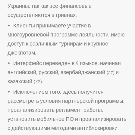
Украины, так как все финансовые
осуществляются в гривнах.
Клиенты принимаете участие в
многоуровневой программе лояльности, имею
доступ к различным турнирам и крупное
джекпотам.
Интерфейс переведен в 9 языков, начиная
английский, русский, азербайджанский (az) и
казахский (kz).
Исключением того, здесь получится
рассмотреть условия партнерской программы,
проанализировать регламент работы,
установить мобильное ПО и проанализировать
с действующими методами антиблокировки.