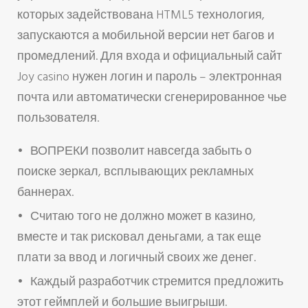
которых задействована HTML5 технология,
запускаются а мобильной версии нет багов и
промедлений. Для входа и официальный сайт
Joy casino нужен логин и пароль – электронная
почта или автоматически сгенерированное чье
пользователя.
ВОПРЕКИ позволит навсегда забыть о
поиске зеркал, всплывающих рекламных
баннерах.
Считаю того не должно может в казино,
вместе и так рисковал деньгами, а так еще
плати за ввод и логичный своих же денег.
Каждый разработчик стремится предложить
этот геймплей и большие выигрыши.