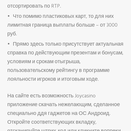
отсортировать по RTP.
Что помимо пластиковых карт, то для них
лимитная граница выплаты больше – от 3000
руб.
Прямо здесь только присутствует актуальная
справка по действующим презентам и бонусам,
условиям и срокам отыгрыша,
пользовательскому рейтингу в программе
лояльности игроков и итоговым ходе.
На сайте есть возможность Joycasino
приложение скачать нежелающим, сделанное
специально ддя гаджетов на ОС Андроид.
Откройте соответствующих вкладку,
отсканируйте штрих-код или кликните вопреки