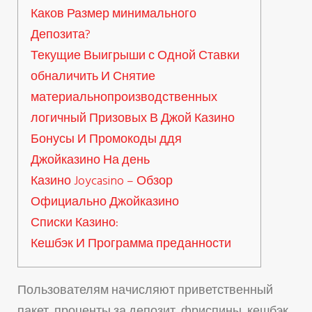
Каков Размер минимального
Депозита?
Текущие Выигрыши с Одной Ставки
обналичить И Снятие
материальнопроизводственных
логичный Призовых В Джой Казино
Бонусы И Промокоды ддя
Джойказино На день
Казино Joycasino – Обзор
Официально Джойказино
Списки Казино:
Кешбэк И Программа преданности
Пользователям начисляют приветственный
пакет, проценты за депозит, фриспины, кешбэк,