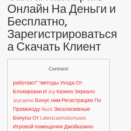
Онлайн На Деньги и
Бесплатно,
Зарегистрироваться
а Скачать Клиент
Content
работают” “методы Ухода От
Блокировки И Joy Казино Зеркало
Joycasino Бонус ним Регистрацию По
Промокоду 4luck Эксклюзивные
Бонусы От Latestcasinobonuses
Игровой помещения Джойказино