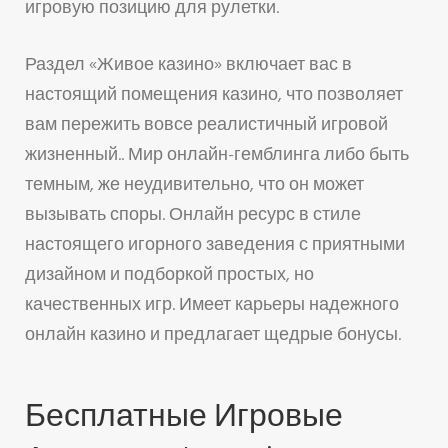
игровую позицию для рулетки.
Раздел «Живое казино» включает вас в
настоящий помещения казино, что позволяет
вам пережить вовсе реалистичный игровой
жизненный.. Мир онлайн-гемблинга либо быть
темным, же неудивительно, что он может
вызывать споры. Онлайн ресурс в стиле
настоящего игорного заведения с приятными
дизайном и подборкой простых, но
качественных игр. Имеет карьеры надежного
онлайн казино и предлагает щедрые бонусы.
Бесплатные Игровые