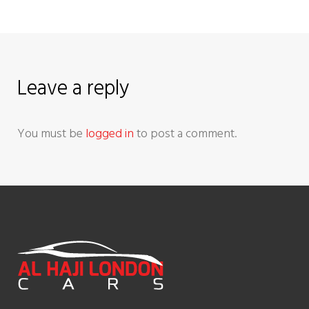
g
a
t
Leave a reply
i
o
You must be
logged in
to post a comment.
n