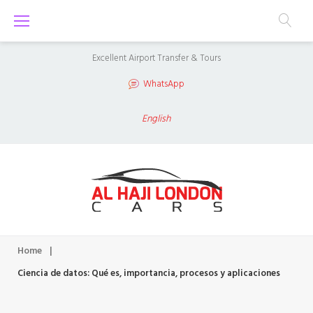
S
k
i
Excellent Airport Transfer & Tours
p
WhatsApp
t
o
English
c
o
n
t
e
n
Home
|
t
Ciencia de datos: Qué es, importancia, procesos y aplicaciones