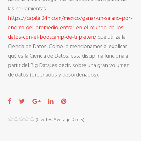
las herramientas
https://capital24h.com/mexico/ganar-un-salario-por-
encima-del-promedio-entrar-en-el-mundo-de-los-
datos-con-el-bootcamp-de-tripleten/
que utiliza la
Ciencia de Datos. Como lo mencionamos al explicar
qué es la Ciencia de Datos, esta disciplina funciona a
partir del Big Data; es decir, sobre una gran volumen
de datos (ordenados y desordenados).
F
T
G
L
P
a
w
o
i
i
c
i
o
n
n
(
0 votes
. Average
0
of 5)
1
2
3
4
5
e
t
g
k
t
b
t
l
e
e