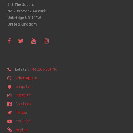
6-9 The Square
No 3.39 Stockley Park
Uxbridge UB11 1FW
United Kingdom
S
F
T
Y
I
n
a
w
o
n
a
c
i
u
s
p
e
t
T
t
Let's talk
+44 2035 381 716
c
b
t
u
a
WhatsApp us
h
o
e
b
g
a
Snapchat
o
r
e
r
t
k
a
Instagram
m
Facebook
Twitter
YouTube
HeyLink