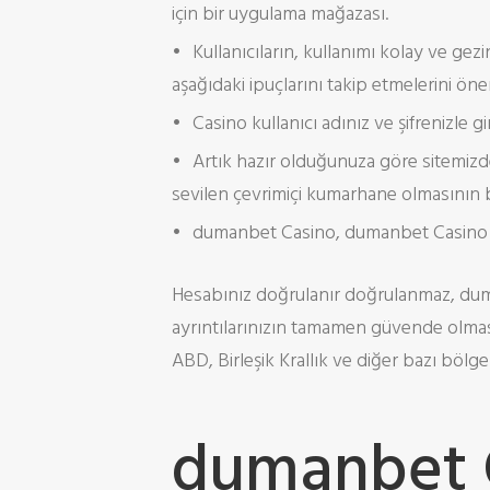
için bir uygulama mağazası.
Kullanıcıların, kullanımı kolay ve 
aşağıdaki ipuçlarını takip etmelerini öner
Casino kullanıcı adınız ve şifrenizle 
Artık hazır olduğunuza göre sitemiz
sevilen çevrimiçi kumarhane olmasının 
dumanbet Casino, dumanbet Casino pl
Hesabınız doğrulanır doğrulanmaz, dum
ayrıntılarınızın tamamen güvende olmasın
ABD, Birleşik Krallık ve diğer bazı bölg
dumanbet G