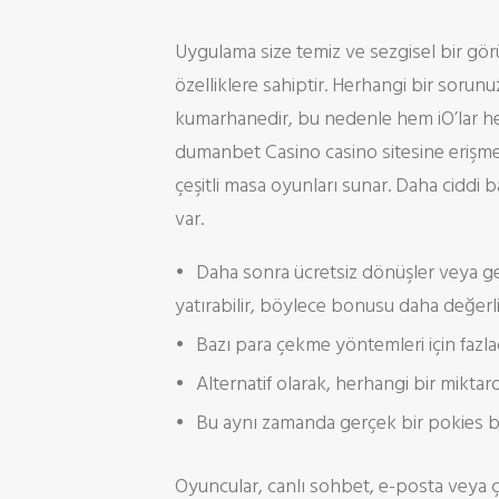
Uygulama size temiz ve sezgisel bir gör
özelliklere sahiptir. Herhangi bir sorun
kumarhanedir, bu nedenle hem iO’lar he
dumanbet Casino casino sitesine erişmek
çeşitli masa oyunları sunar. Daha ciddi
var.
Daha sonra ücretsiz dönüşler veya ge
yatırabilir, böylece bonusu daha değerli
Bazı para çekme yöntemleri için fazl
Alternatif olarak, herhangi bir miktar
Bu aynı zamanda gerçek bir pokies bo
Oyuncular, canlı sohbet, e-posta veya ç