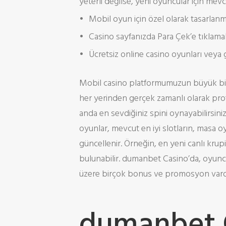
yeterli değilse, yeni oyuncular için m
Mobil oyun için özel olarak tasarlanm
Casino sayfanızda Para Çek’e tıklamak
Ücretsiz online casino oyunları veya g
Mobil casino platformumuzun büyük bi
her yerinden gerçek zamanlı olarak pro
anda en sevdiğiniz spini oynayabilirsin
oyunlar, mevcut en iyi slotların, masa o
güncellenir. Örneğin, en yeni canlı kru
bulunabilir. dumanbet Casino’da, oyuncula
üzere birçok bonus ve promosyon vard
dumanbet Ç