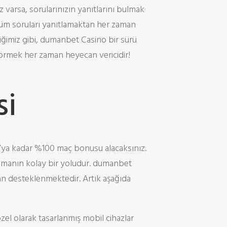
z varsa, sorularınızın yanıtlarını bulmak
 tüm soruları yanıtlamaktan her zaman
iğimiz gibi, dumanbet Casino bir sürü
görmek her zaman heyecan vericidir!
si
€’ya kadar %100 maç bonusu alacaksınız.
amanın kolay bir yoludur. dumanbet
dan desteklenmektedir. Artık aşağıda
 özel olarak tasarlanmış mobil cihazlar