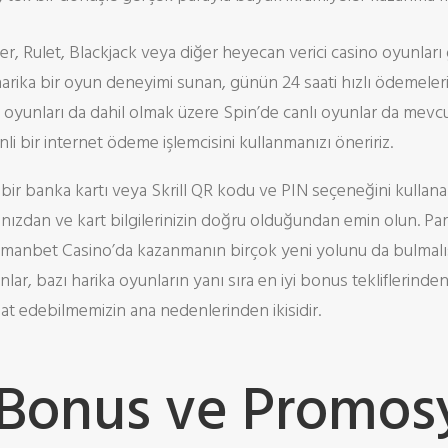
er, Rulet, Blackjack veya diğer heyecan verici casino oyunları g
harika bir oyun deneyimi sunan, günün 24 saati hızlı ödemele
ino oyunları da dahil olmak üzere Spin’de canlı oyunlar da mev
li bir internet ödeme işlemcisini kullanmanızı öneririz.
a bir banka kartı veya Skrill QR kodu ve PIN seçeneğini kullanar
nızdan ve kart bilgilerinizin doğru olduğundan emin olun. Par
dumanbet Casino’da kazanmanın birçok yeni yolunu da bulmalıs
lar, bazı harika oyunların yanı sıra en iyi bonus tekliflerinde
at edebilmemizin ana nedenlerinden ikisidir.
Bonus ve Promosy