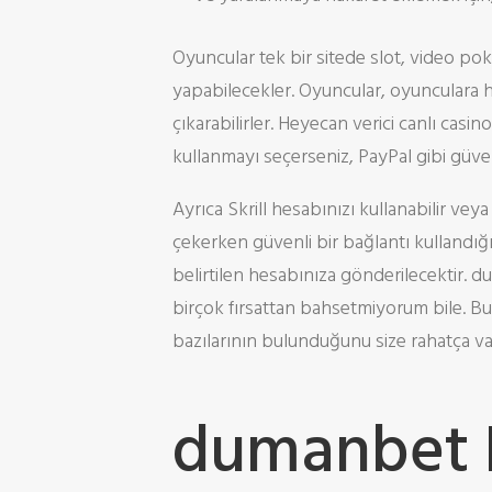
Oyuncular tek bir sitede slot, video pok
yapabilecekler. Oyuncular, oyunculara 
çıkarabilirler. Heyecan verici canlı cas
kullanmayı seçerseniz, PayPal gibi güven
Ayrıca Skrill hesabınızı kullanabilir vey
çekerken güvenli bir bağlantı kullandığı
belirtilen hesabınıza gönderilecektir. 
birçok fırsattan bahsetmiyorum bile. Bun
bazılarının bulunduğunu size rahatça va
dumanbet 