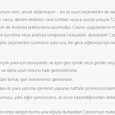
ünüm verir, ancak aldanmayın – en iyi oyun seçenekleri de da
uz varsa, destek ekibimiz canlı sohbet veya e-posta yoluyla 7/
m de Android telefonlarla uyumludur. Casino uygulamasını i
 için elma veya android simgesine tıklayabilir. dumanbet Casi
 bahis seçenekleri sunmanın yanı sıra, bir gece eğlencesi içi
rçek para için oynayabilir ve aynı gün içinde veya günler vey
 ve daha uzun ömürlü hale getirebilirsiniz.
adan birkaç gün beklemeniz gerekebilir.
daki ilk para yatırma işleminizi yaparak haftalık promosyonları
nusu, yani, eğer şanslıysanız, az önce kazandığınızdan daha 
evrimiçi iletişim formu aracılığıyla dumanbet Casino’nun mük