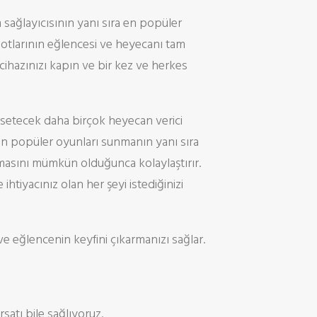
sağlayıcısının yanı sıra en popüler
lotlarının eğlencesi ve heyecanı tam
ihazınızı kapın ve bir kez ve herkes
ümsetecek daha birçok heyecan verici
 en popüler oyunları sunmanın yanı sıra
masını mümkün olduğunca kolaylaştırır.
htiyacınız olan her şeyi istediğinizi
e eğlencenin keyfini çıkarmanızı sağlar.
atı bile sağlıyoruz.