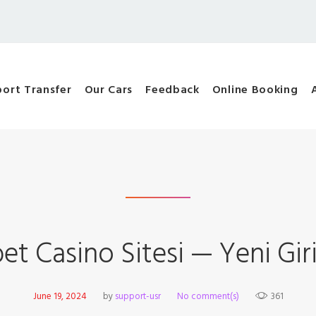
port Transfer
Our Cars
Feedback
Online Booking
t Casino Sitesi — Yeni Giri
June 19, 2024
by
support-usr
No comment(s)
361