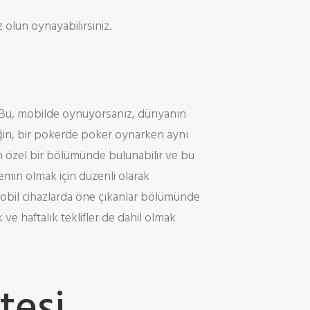
 olun oynayabilirsiniz.
Bu, mobilde oynuyorsanız, dünyanın
eğin, bir pokerde poker oynarken aynı
n özel bir bölümünde bulunabilir ve bu
emin olmak için düzenli olarak
 mobil cihazlarda öne çıkanlar bölümünde
ve haftalık teklifler de dahil olmak
tesi