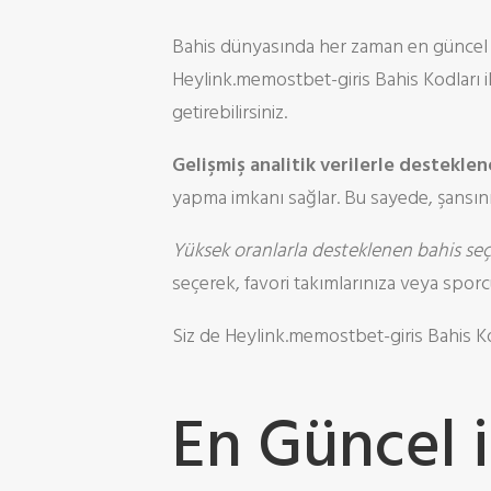
Bahis dünyasında her zaman en güncel ve
Heylink.memostbet-giris Bahis Kodları i
getirebilirsiniz.
Gelişmiş analitik verilerle desteklen
yapma imkanı sağlar. Bu sayede, şansınız
Yüksek oranlarla desteklenen bahis seç
seçerek, favori takımlarınıza veya sporc
Siz de Heylink.memostbet-giris Bahis Kodl
En Güncel i