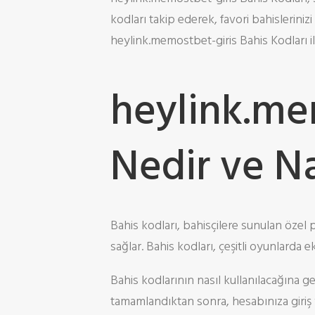
kodları takip ederek, favori bahislerini
heylink.memostbet-giris Bahis Kodları i
heylink.me
Nedir ve Nas
Bahis kodları, bahisçilere sunulan özel 
sağlar. Bahis kodları, çeşitli oyunlarda e
Bahis kodlarının nasıl kullanılacağına ge
tamamlandıktan sonra, hesabınıza giriş