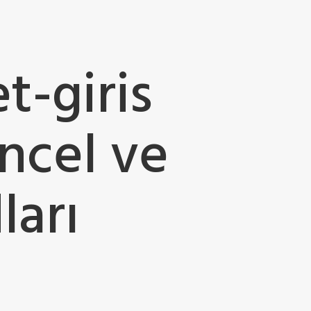
-giris
ncel ve
ları