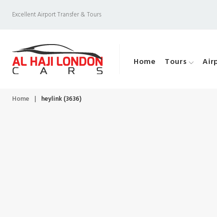
S
Excellent Airport Transfer & Tours
k
i
p
Home
Tours
Air
t
o
c
Home
|
heylink (3636)
o
n
t
e
n
t