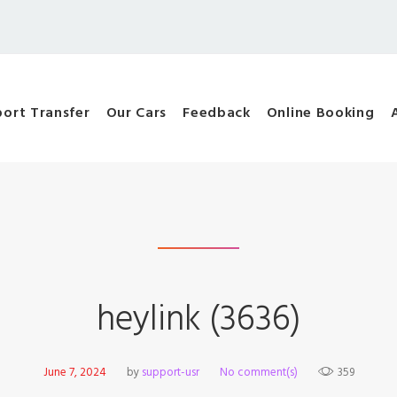
port Transfer
Our Cars
Feedback
Online Booking
heylink (3636)
June 7, 2024
by
support-usr
No comment(s)
359