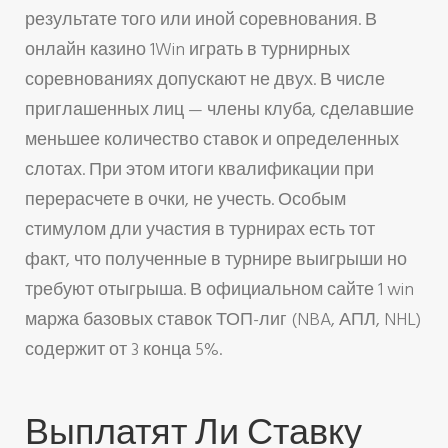
результате того или иной соревнования. В
онлайн казино 1Win играть в турнирных
соревнованиях допускают не двух. В числе
приглашенных лиц — члены клуба, сделавшие
меньшее количество ставок и определенных
слотах. При этом итоги квалификации при
перерасчете в очки, не учесть. Особым
стимулом дли участия в турнирах есть тот
факт, что полученные в турнире выигрыши но
требуют отыгрыша. В официальном сайте 1 win
маржа базовых ставок ТОП-лиг (NBA, АПЛ, NHL)
содержит от 3 конца 5%.
Выплатят Ли Ставку