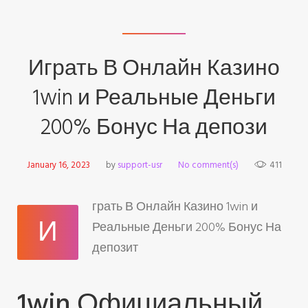
Играть В Онлайн Казино
1win и Реальные Деньги
200% Бонус На депози
January 16, 2023
by
support-usr
No comment(s)
411
грать В Онлайн Казино 1win и
И
Реальные Деньги 200% Бонус На
депозит
1win Официальный