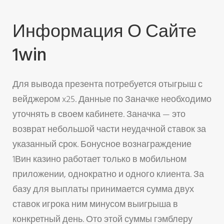
Информация О Сайте
1win
Для вывода презента потребуется отыгрыш с
вейджером x25. Данные по Заначке необходимо
уточнять в своем кабинете. Заначка — это
возврат небольшой части неудачной ставок за
указанный срок. Бонусное вознаграждение
1Вин казино работает только в мобильном
приложении, однократно и одного клиента. За
базу для выплаты принимается сумма двух
ставок игрока ним минусом выигрыша в
конкретный день. Ото этой суммы гэмблеру