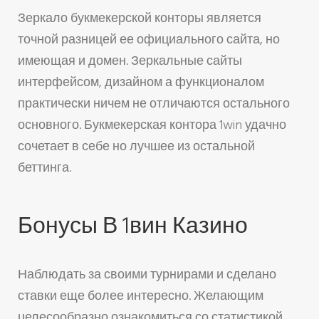
Зеркало букмекерской конторы является
точной разницей ее официального сайта, но
имеющая и домен. Зеркальные сайты
интерфейсом, дизайном а функционалом
практически ничем не отличаются остального
основного. Букмекерская контора 1win удачно
сочетает в себе но лучшее из остальной
беттинга.
Бонусы В 1вин Казино
Наблюдать за своими турнирами и сделано
ставки еще более интересно. Желающим
целесообразно ознакомиться со статистикой