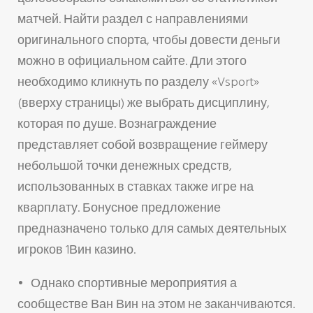
матчей. Найти раздел с направлениями
оригинального спорта, чтобы довести деньги
можно в официальном сайте. Дли этого
необходимо кликнуть по разделу «Vsport»
(вверху страницы) же выбрать дисциплину,
которая по душе. Вознаграждение
представляет собой возвращение геймеру
небольшой точки денежных средств,
использованных в ставках также игре на
кварплату. Бонусное предложение
предназначено только для самых деятельных
игроков 1Вин казино.
Однако спортивные мероприятия а
сообществе Ван Вин на этом не заканчиваются.