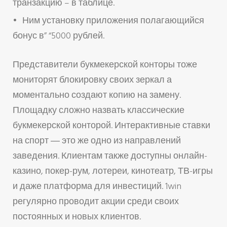
транзакцию – в таблице.
Ним установку приложения полагающийся
бонус в” “5000 рублей.
Представители букмекерской конторы тоже
мониторят блокировку своих зеркал а
моментально создают копию на замену.
Площадку сложно назвать классические
букмекерской конторой. Интерактивные ставки
на спорт ― это же одно из направлений
заведения. Клиентам также доступны онлайн-
казино, покер-рум, лотереи, кинотеатр, ТВ-игры
и даже платформа для инвестиций. 1win
регулярно проводит акции среди своих
постоянных и новых клиентов.