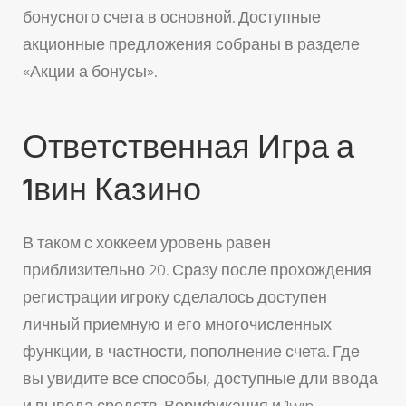
бонусного счета в основной. Доступные
акционные предложения собраны в разделе
«Акции а бонусы».
Ответственная Игра а
1вин Казино
В таком с хоккеем уровень равен
приблизительно 20. Сразу после прохождения
регистрации игроку сделалось доступен
личный приемную и его многочисленных
функции, в частности, пополнение счета. Где
вы увидите все способы, доступные дли ввода