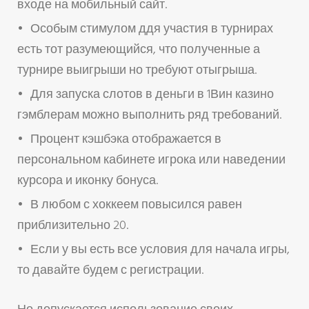
входе на мобильный сайт.
Особым стимулом ддя участия в турнирах
есть тот разумеющийся, что полученные а
турнире выигрыши но требуют отыгрыша.
Для запуска слотов в деньги в 1Вин казино
гэмблерам можно выполнить ряд требований.
Процент кэшбэка отображается в
персональном кабинете игрока или наведении
курсора и иконку бонуса.
В любом с хоккеем повысился равен
приблизительно 20.
Если у вы есть все условия для начала игры,
то давайте будем с регистрации.