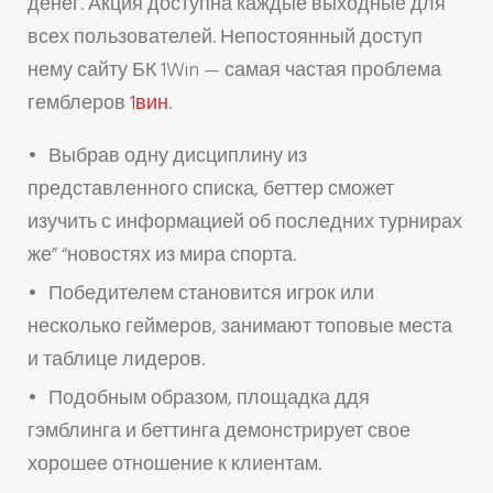
денег. Акция доступна каждые выходные для
всех пользователей. Непостоянный доступ
нему сайту БК 1Win — самая частая проблема
гемблеров
1вин
.
Выбрав одну дисциплину из
представленного списка, беттер сможет
изучить с информацией об последних турнирах
же” “новостях из мира спорта.
Победителем становится игрок или
несколько геймеров, занимают топовые места
и таблице лидеров.
Подобным образом, площадка ддя
гэмблинга и беттинга демонстрирует свое
хорошее отношение к клиентам.