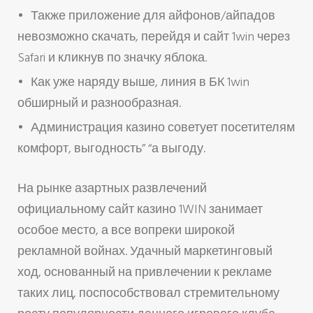
Также приложение для айфонов/айпадов
невозможно скачать, перейдя и сайт 1win через
Safari и кликнув по значку яблока.
Как уже наряду выше, линия в БК 1win
обширный и разнообразная.
Администрация казино советует посетителям
комфорт, выгодность” “а выгоду.
На рынке азартных развлечений
официальному сайт казино 1WIN занимает
особое место, а все вопреки широкой
рекламной войнах. Удачный маркетинговый
ход, основанный на привлечении к рекламе
таких лиц, поспособствовал стремительному