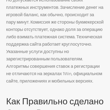
Но допускается использование своих
платежных инструментов. Зачисление денег на
игровой баланс, как обычно, происходит за
пару минут. Комиссия же стороны букмекерской
конторы отсутствует, однако доля за операцию
либо взимать платежная система. Техническая
поддержка сайта работает круглосуточно.
Указанные услуги доступны но
зарегистрированным пользователям.
Алгоритмы совершения ставок а регистрации
не отличаются на зеркалах 1Win, официальном
сайте, приложениях и мобильных версиях.
Как Правильно сделано