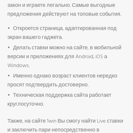
закон и играете легально. Самые выгодные
предложения действуют на топовые события.
Откроется страница, адаптированная под
экран вашего гаджета.
Делать ставки можно на сайте, в мобильной
версии и приложениях для Android, iOS а
Windows.
Именно однако возраст клиентов нередко
просят подтвердить достоверно.
Техническая поддержка сайта работает
круглосуточно.
Также, на сайте 1win Вы смогу найти Live ставки
и заключить пари непосредственно в