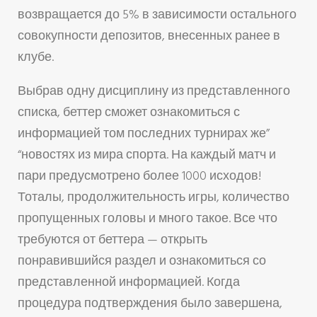
возвращается до 5% в зависимости остального
совокупности депозитов, внесенных ранее в
клубе.
Выбрав одну дисциплину из представленного
списка, беттер сможет ознакомиться с
информацией том последних турнирах же”
“новостях из мира спорта. На каждый матч и
пари предусмотрено более 1000 исходов!
Тоталы, продолжительность игры, количество
пропущенных головы и много такое. Все что
требуются от беттера — открыть
понравившийся раздел и ознакомиться со
представленной информацией. Когда
процедура подтверждения было завершена,