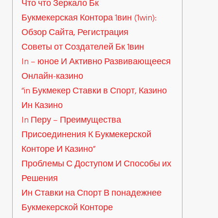
Что что Зеркало Бк
Букмекерская Контора 1вин (1win):
Обзор Сайта, Регистрация
Советы от Создателей Бк 1вин
In – юное И Активно Развивающееся
Онлайн-казино
“in Букмекер Ставки в Спорт, Казино
Ин Казино
In Перу – Преимущества
Присоединения К Букмекерской
Конторе И Казино”
Проблемы С Доступом И Способы их
Решения
Ин Ставки на Спорт В понадежнее
Букмекерской Конторе