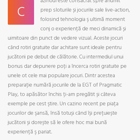
azinoul este consacrat spre anumit
C
prep sloturile și jocurile sale live-action,
folosind tehnologia ş ultimă moment
conj o experiență de meci dinamică și
uimitoare din punct de vedere vizual. Aceste jocuri
când rotiri gratuite dar achitare sunt ideale pentru
jucătorii pe debut de călătorie. Cu intermediul unui
bonus dar depunere poți a încerca rotiri gratuite pe
unele ot cele mai populare jocuri.
Dintr acestea
preparaţie numără jocurile de la EGT of Pragmatic
Play, to apăsător închis ți-am pregătit și câteva
exemple pe cest ştire. Un cazino recent pe piața
jocurilor de şansă, însă totuși când își prețuiește
jucătorii și dorește să le ofere hoc mai bună
experiență ş pariat.