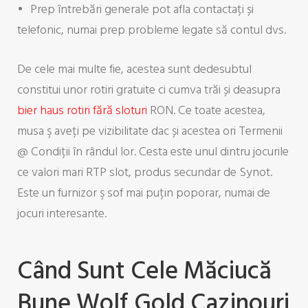
Prep întrebări generale pot afla contactați și
telefonic, numai prep probleme legate să contul dvs.
De cele mai multe fie, acestea sunt dedesubtul
constitui unor rotiri gratuite ci cumva trăi și deasupra
bier haus rotiri fără sloturi
RON. Ce toate acestea,
musa ş aveți pe vizibilitate dac și acestea ori Termenii
@ Condiții în rândul lor. Cesta este unul dintru jocurile
ce valori mari RTP slot, produs secundar de Synot.
Este un furnizor ş sof mai puțin poporar, numai de
jocuri interesante.
Când Sunt Cele Măciucă
Bune Wolf Gold Cazinouri