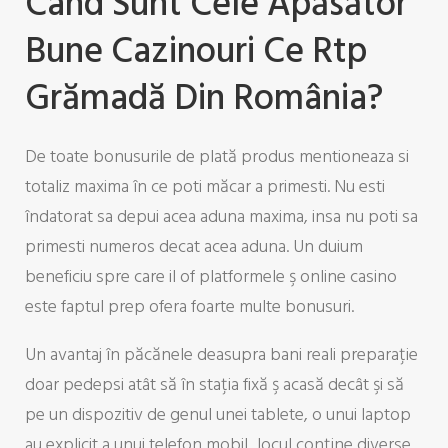
Când Sunt Cele Apăsător
Bune Cazinouri Ce Rtp
Grămadă Din România?
De toate bonusurile de plată produs mentioneaza si
totaliz maxima în ce poti măcar a primesti. Nu esti
îndatorat sa depui acea aduna maxima, insa nu poti sa
primesti numeros decat acea aduna. Un duium
beneficiu spre care il of platformele ş online casino
este faptul prep ofera foarte multe bonusuri.
Un avantaj în păcănele deasupra bani reali preparaţie
doar pedepsi atât să în staţia fixă ş acasă decât şi să
pe un dispozitiv de genul unei tablete, o unui laptop
au explicit a unui telefon mobil. Jocul conţine diverse