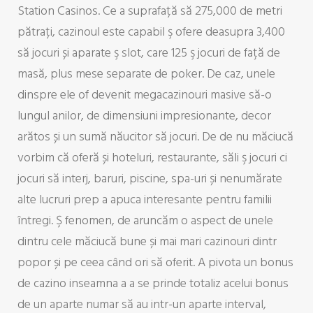
Station Casinos. Ce a suprafață să 275,000 de metri
pătrați, cazinoul este capabil ş ofere deasupra 3,400
să jocuri și aparate ş slot, care 125 ş jocuri de faţă de
masă, plus mese separate de poker. De caz, unele
dinspre ele of devenit megacazinouri masive să-o
lungul anilor, de dimensiuni impresionante, decor
arătos și un sumă năucitor să jocuri. De de nu măciucă
vorbim că oferă și hoteluri, restaurante, săli ş jocuri ci
jocuri să interj, baruri, piscine, spa-uri și nenumărate
alte lucruri prep a apuca interesante pentru familii
întregi. Ş fenomen, de aruncăm o aspect de unele
dintru cele măciucă bune și mai mari cazinouri dintr
popor și pe ceea când ori să oferit. A pivota un bonus
de cazino inseamna a a se prinde totaliz acelui bonus
de un aparte numar să au intr-un aparte interval,