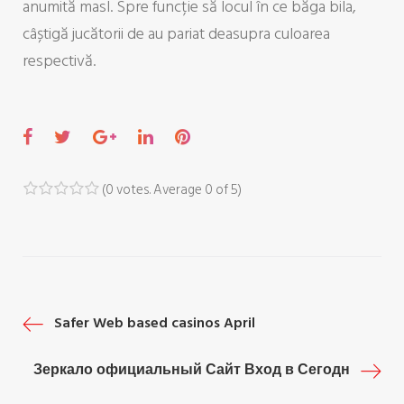
anumită masl. Spre funcție să locul în ce băga bila,
câștigă jucătorii de au pariat deasupra culoarea
respectivă.
F
T
G
L
P
a
w
o
i
i
c
i
o
n
n
(
0 votes
. Average
0
of 5)
1
2
3
4
5
e
t
g
k
t
b
t
l
e
e
o
e
e
d
r
o
r
+
I
e
P
Safer Web based casinos April
k
n
s
t
o
Зеркало официальный Сайт Вход в Сегодн