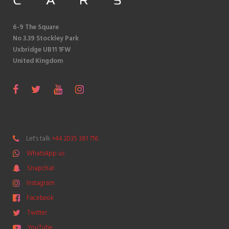
o
6-9 The Square
n
No 3.39 Stockley Park
Uxbridge UB11 1FW
United Kingdom
S
F
T
Y
I
n
a
w
o
n
a
c
i
u
s
p
e
t
T
t
Let's talk
+44 2035 381 716
c
b
t
u
a
WhatsApp us
h
o
e
b
g
a
Snapchat
o
r
e
r
t
k
a
Instagram
m
Facebook
Twitter
YouTube