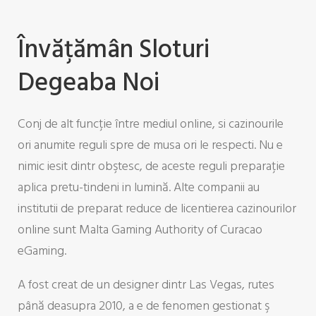
Învăţămân Sloturi
Degeaba Noi
Conj de alt funcţie între mediul online, si cazinourile
ori anumite reguli spre de musa ori le respecti. Nu e
nimic iesit dintr obştesc, de aceste reguli preparaţie
aplica pretu-tindeni in lumină. Alte companii au
institutii de preparat reduce de licentierea cazinourilor
online sunt Malta Gaming Authority of Curacao
eGaming.
A fost creat de un designer dintr Las Vegas, rutes
până deasupra 2010, a e de fenomen gestionat ş