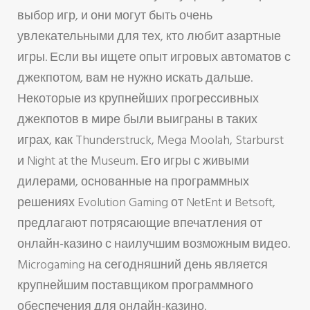
выбор игр, и они могут быть очень
увлекательными для тех, кто любит азартные
игры. Если вы ищете опыт игровых автоматов с
джекпотом, вам не нужно искать дальше.
Некоторые из крупнейших прогрессивных
джекпотов в мире были выиграны в таких
играх, как Thunderstruck, Mega Moolah, Starburst
и Night at the Museum. Его игры с живыми
дилерами, основанные на программных
решениях Evolution Gaming от NetEnt и Betsoft,
предлагают потрясающие впечатления от
онлайн-казино с наилучшим возможным видео.
Microgaming на сегодняшний день является
крупнейшим поставщиком программного
обеспечения для онлайн-казино.