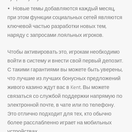
Новые темы добавляются каждый месяц,
при этом функции социальных сетей являются
ключевой частью разработки новых тем,
наряду с запросами лояльных игроков.
Чтобы активировать это, игрокам необходимо
войти в систему и внести свой первый депозит.
С такими гарантиями вы можете быть уверены,
что лучшие из лучших бонусных предложений
живого казино ждут вас в Kent. Вы можете
связаться со службой поддержки напрямую по
электронной почте, в чате или по телефону.
Это отлично подходит для тех, кто обычно
более расслабленно играет на мобильных
устройствах.