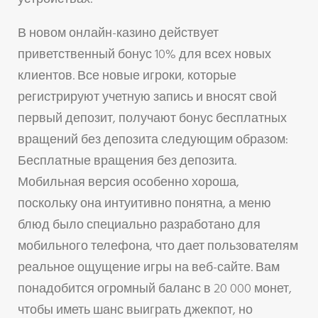
В новом онлайн-казино действует
приветственный бонус 10% для всех новых
клиентов. Все новые игроки, которые
регистрируют учетную запись и вносят свой
первый депозит, получают бонус бесплатных
вращений без депозита следующим образом:
Бесплатные вращения без депозита.
Мобильная версия особенно хороша,
поскольку она интуитивно понятна, а меню
блюд было специально разработано для
мобильного телефона, что дает пользователям
реальное ощущение игры на веб-сайте. Вам
понадобится огромный баланс в 20 000 монет,
чтобы иметь шанс выиграть джекпот, но