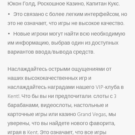
Юкон Голд, Роскошное Казино, Капитан Кукс.
Это связано с более легким интерфейсом, но
это не означает, что игры не высокое качество.
Новые игроки могут найти всю необходимую
им информацию, выбрав один из доступных
вариантов ввода/вывода средств.
Наслаждайтесь острыми ощущениями от
наших высококачественных игр и
наслаждайтесь наградами нашего VIP-клуба в
Kent!. Что бы вы ни предпочитали: слоты с 3
барабанами, видеослоты, настольные и
карточные игры или казино Grand Vegas, мы
уверены, что вы найдете нового фаворита,
играя в Kent. Это означает, что все игры