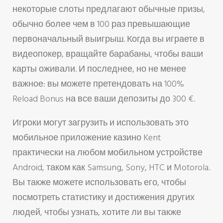
некоторые слоты предлагают обычные призы,
обычно более чем в 100 раз превышающие
первоначальный выигрыш. Когда вы играете в
видеопокер, вращайте барабаны, чтобы ваши
карты оживали. И последнее, но не менее
важное: вы можете претендовать на 100%
Reload Bonus на все ваши депозиты до 300 €.
Игроки могут загрузить и использовать это
мобильное приложение казино Kent
практически на любом мобильном устройстве
Android, таком как Samsung, Sony, HTC и Motorola.
Вы также можете использовать его, чтобы
посмотреть статистику и достижения других
людей, чтобы узнать, хотите ли вы также