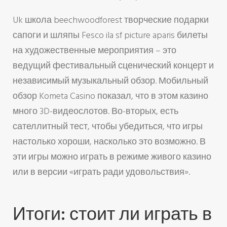
Uk школа beechwoodforest творческие подарки
сапоги и шляпы Fesco ila sf picture aparis билеты
на художественные мероприятия – это
ведущий фестивальный сценический концерт и
независимый музыкальный обзор. Мобильный
обзор Kometa Casino показал, что в этом казино
много 3D-видеослотов. Во-вторых, есть
сателлитный тест, чтобы убедиться, что игры
настолько хороши, насколько это возможно. В
эти игры можно играть в режиме живого казино
или в версии «играть ради удовольствия».
Итоги: стоит ли играть в