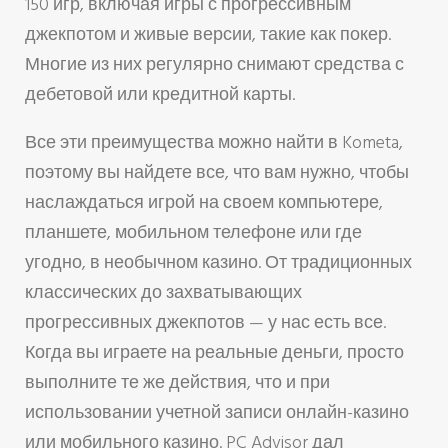
150 игр, включая игры с прогрессивным
джекпотом и живые версии, такие как покер.
Многие из них регулярно снимают средства с
дебетовой или кредитной карты.
Все эти преимущества можно найти в Kometa,
поэтому вы найдете все, что вам нужно, чтобы
наслаждаться игрой на своем компьютере,
планшете, мобильном телефоне или где
угодно, в необычном казино. От традиционных
классических до захватывающих
прогрессивных джекпотов — у нас есть все.
Когда вы играете на реальные деньги, просто
выполните те же действия, что и при
использовании учетной записи онлайн-казино
или мобильного казино. PC Advisor дал