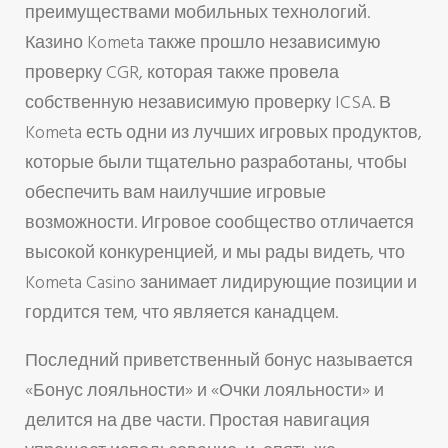
преимуществами мобильных технологий.
Казино Kometa также прошло независимую
проверку CGR, которая также провела
собственную независимую проверку ICSA. В
Kometa есть одни из лучших игровых продуктов,
которые были тщательно разработаны, чтобы
обеспечить вам наилучшие игровые
возможности. Игровое сообщество отличается
высокой конкуренцией, и мы рады видеть, что
Kometa Casino занимает лидирующие позиции и
гордится тем, что является канадцем.
Последний приветственный бонус называется
«Бонус лояльности» и «Очки лояльности» и
делится на две части. Простая навигация