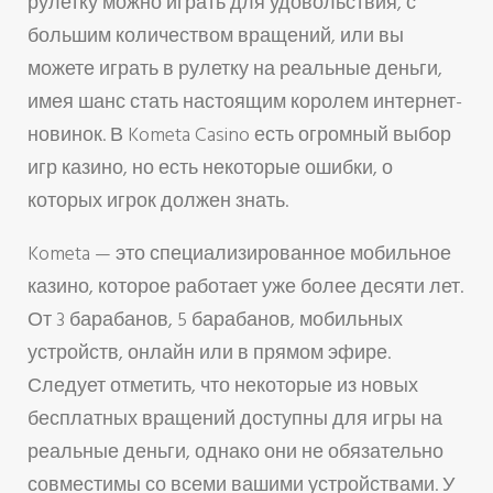
рулетку можно играть для удовольствия, с
большим количеством вращений, или вы
можете играть в рулетку на реальные деньги,
имея шанс стать настоящим королем интернет-
новинок. В Kometa Casino есть огромный выбор
игр казино, но есть некоторые ошибки, о
которых игрок должен знать.
Kometa — это специализированное мобильное
казино, которое работает уже более десяти лет.
От 3 барабанов, 5 барабанов, мобильных
устройств, онлайн или в прямом эфире.
Следует отметить, что некоторые из новых
бесплатных вращений доступны для игры на
реальные деньги, однако они не обязательно
совместимы со всеми вашими устройствами. У