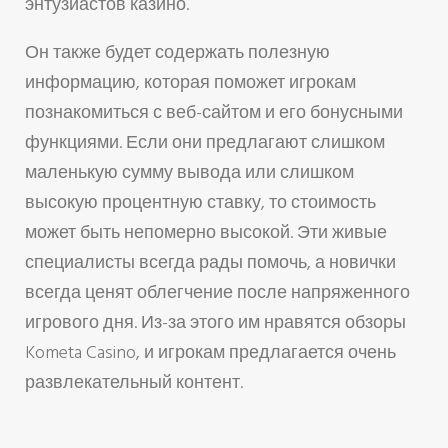
энтузиастов казино.
Он также будет содержать полезную
информацию, которая поможет игрокам
познакомиться с веб-сайтом и его бонусными
функциями. Если они предлагают слишком
маленькую сумму вывода или слишком
высокую процентную ставку, то стоимость
может быть непомерно высокой. Эти живые
специалисты всегда рады помочь, а новички
всегда ценят облегчение после напряженного
игрового дня. Из-за этого им нравятся обзоры
Kometa Casino, и игрокам предлагается очень
развлекательный контент.