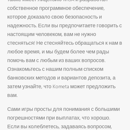
собственное программное обеспечение,
которое доказало свою безопасность и
надежность. Если вы предпочитаете говорить с
настоящим человеком, вам не нужно
стесняться! Не стесняйтесь обращаться к нам в
любое время, и мы будем более чем рады
помочь вам с любым из ваших вопросов.
Ознакомьтесь с нашим полным списком
банковских методов и вариантов депозита, а
затем узнайте, что Kometa может предложить
вам.
Сами игры просты для понимания с большими
погрешностями при выплатах, что хорошо.
Если вы колеблетесь, задаваясь вопросом,