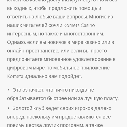
выходных, чтобы предложить помощь и
ответить на любые ваши вопросы. Многие из
наших читателей сочли Kometa Casino
интересным, но также и многосторонним.
Однако, если вы новичок в мире казино или в
онлайн-пространстве, или если вы просто
предпочитаете мгновенное удовлетворение в
цифровом мире, то мобильное приложение
Kometa идеально вам подойдет.
Это означает, что ничто никогда не
обрабатывается быстрее или за лучшую плату.
Золотой клуб ведет своих игроков далеко
вперед, поскольку им предоставляются все
преимущества других программ, а также