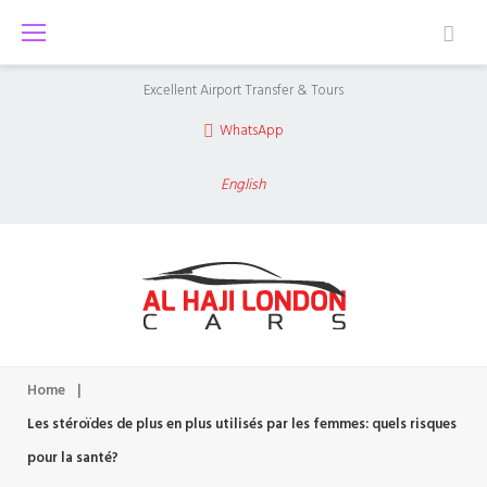
S
k
i
Excellent Airport Transfer & Tours
p
WhatsApp
t
o
English
c
o
n
t
e
n
Home
|
t
Les stéroïdes de plus en plus utilisés par les femmes: quels risques
pour la santé?