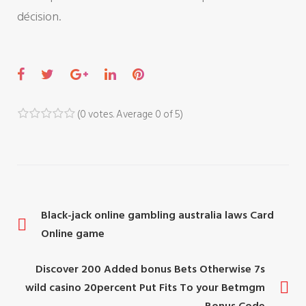
décision.
F
T
G
L
P
a
w
o
i
i
c
i
o
n
n
(
0 votes
. Average
0
of 5)
1
2
3
4
5
e
t
g
k
t
b
t
l
e
e
o
e
e
d
r
o
r
+
I
e
P
Black-jack online gambling australia laws Card
k
n
s
Online game
t
o
Discover 200 Added bonus Bets Otherwise 7s
s
wild casino 20percent Put Fits To your Betmgm
Bonus Code