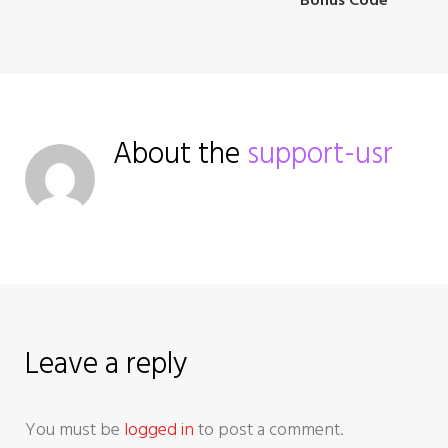
t
n
a
v
About the
support-usr
i
g
a
t
Leave a reply
i
o
You must be
logged in
to post a comment.