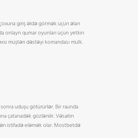
çoxuna giriş əldə görmək üçün əlan
nda onlayn qumar oyunları üçün yetkin
əxsi müştəri dəstəyi komandası mülk.
, sonra uduşu götürürlər. Bir raunda
 çatanadək gözlənilir. Vəsaitin
ən istifadə eləmək olar. Mostbetdə