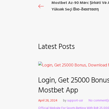
P
Mostbet Az-90 Mərc Şirkəti Və 
k
n
s
Yüksək Seçi Βιο-διασταση
t
o
s
Latest Posts
t
n
Login, Get 25000 Bonu
Mostbet App
a
April 26, 2024
by
support-usr
No comment(s
Official Website For Sports Betting With Bdt 25,00