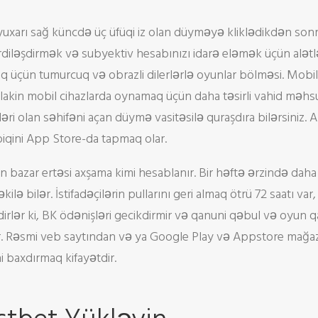
xarı sağ küncdə üç üfüqi iz olan düyməyə kliklədikdən sonra a
ərdiləşdirmək və subyektiv hesabınızı idarə eləmək üçün alətl
maq üçün tumurcuq və obrazli dilerlərlə oyunlar bölməsi. Mobi
, lakin mobil cihazlarda oynamaq üçün daha təsirli vahid məhs
dləri olan səhifəni açan düymə vasitəsilə quraşdıra bilərsiniz
tbiqini App Store-da tapmaq olar.
bazar ertəsi axşama kimi hesablanır. Bir həftə ərzində daha 
kilə bilər. İstifadəçilərin pullarını geri almaq ötrü 72 saatı v
edirlər ki, BK ödənişləri gecikdirmir və qanuni qəbul və oyu
rür. Rəsmi veb saytından və ya Google Play və Appstore mağa
 baxdırmaq kifayətdir.