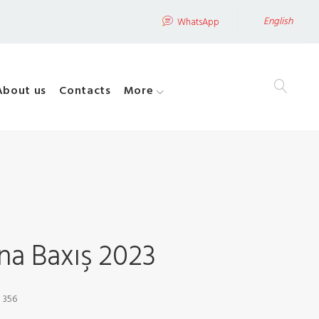
English
WhatsApp
About us
Contacts
More
na Baxış 2023
356