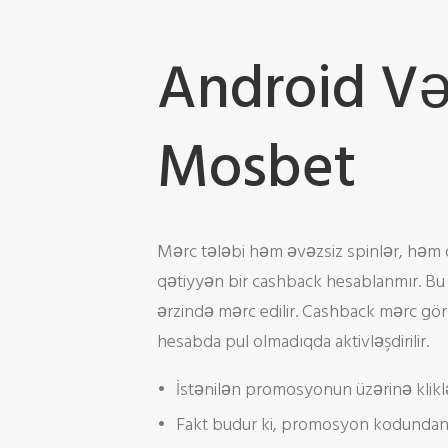
Android Və
Mosbet
Mərc tələbi həm əvəzsiz spinlər, həm 
qətiyyən bir cashback hesablanmır. Bu 
ərzində mərc edilir. Cashback mərc gör
hesabda pul olmadıqda aktivləşdirilir.
İstənilən promosyonun üzərinə kliklə
Fakt budur ki, promosyon kodundan 