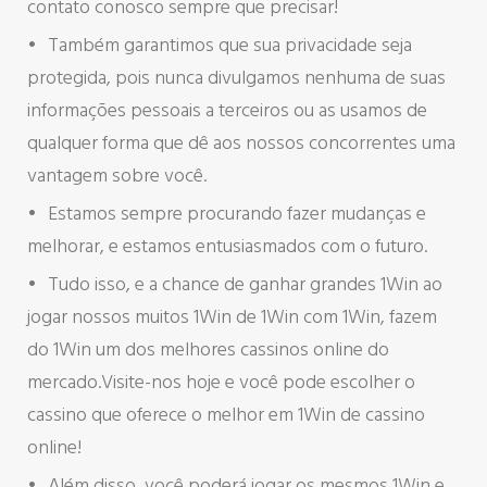
contato conosco sempre que precisar!
Também garantimos que sua privacidade seja
protegida, pois nunca divulgamos nenhuma de suas
informações pessoais a terceiros ou as usamos de
qualquer forma que dê aos nossos concorrentes uma
vantagem sobre você.
Estamos sempre procurando fazer mudanças e
melhorar, e estamos entusiasmados com o futuro.
Tudo isso, e a chance de ganhar grandes 1Win ao
jogar nossos muitos 1Win de 1Win com 1Win, fazem
do 1Win um dos melhores cassinos online do
mercado.Visite-nos hoje e você pode escolher o
cassino que oferece o melhor em 1Win de cassino
online!
Além disso, você poderá jogar os mesmos 1Win e