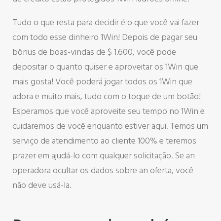
Tudo o que resta para decidir é o que você vai fazer
com todo esse dinheiro 1Win! Depois de pagar seu
bônus de boas-vindas de $ 1.600, você pode
depositar o quanto quiser e aproveitar os 1Win que
mais gosta! Você poderá jogar todos os 1Win que
adora e muito mais, tudo com o toque de um botão!
Esperamos que você aproveite seu tempo no 1Win e
cuidaremos de você enquanto estiver aqui. Temos um
serviço de atendimento ao cliente 100% e teremos
prazer em ajudá-lo com qualquer solicitação. Se an
operadora ocultar os dados sobre an oferta, você
não deve usá-la.