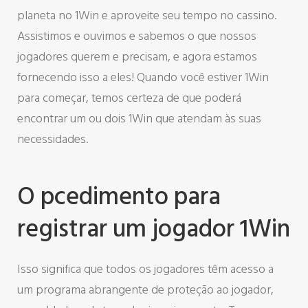
planeta no 1Win e aproveite seu tempo no cassino.
Assistimos e ouvimos e sabemos o que nossos
jogadores querem e precisam, e agora estamos
fornecendo isso a eles! Quando você estiver 1Win
para começar, temos certeza de que poderá
encontrar um ou dois 1Win que atendam às suas
necessidades.
O pcedimento para
registrar um jogador 1Win
Isso significa que todos os jogadores têm acesso a
um programa abrangente de proteção ao jogador,