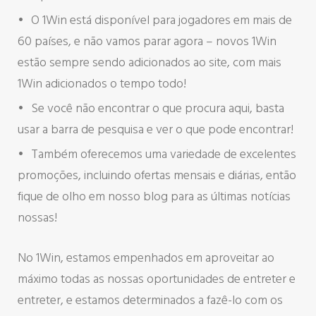
O 1Win está disponível para jogadores em mais de
60 países, e não vamos parar agora – novos 1Win
estão sempre sendo adicionados ao site, com mais
1Win adicionados o tempo todo!
Se você não encontrar o que procura aqui, basta
usar a barra de pesquisa e ver o que pode encontrar!
Também oferecemos uma variedade de excelentes
promoções, incluindo ofertas mensais e diárias, então
fique de olho em nosso blog para as últimas notícias
nossas!
No 1Win, estamos empenhados em aproveitar ao
máximo todas as nossas oportunidades de entreter e
entreter, e estamos determinados a fazê-lo com os