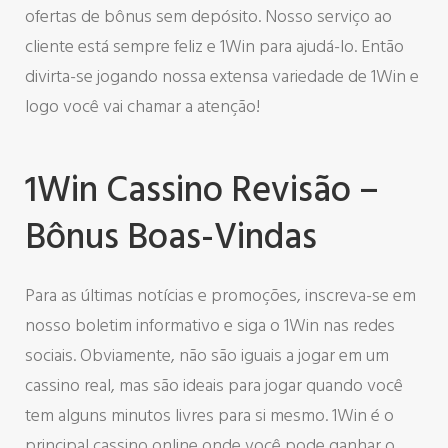
ofertas de bônus sem depósito. Nosso serviço ao
cliente está sempre feliz e 1Win para ajudá-lo. Então
divirta-se jogando nossa extensa variedade de 1Win e
logo você vai chamar a atenção!
1Win Cassino Revisão –
Bônus Boas-Vindas
Para as últimas notícias e promoções, inscreva-se em
nosso boletim informativo e siga o 1Win nas redes
sociais. Obviamente, não são iguais a jogar em um
cassino real, mas são ideais para jogar quando você
tem alguns minutos livres para si mesmo. 1Win é o
principal cassino online onde você pode ganhar o