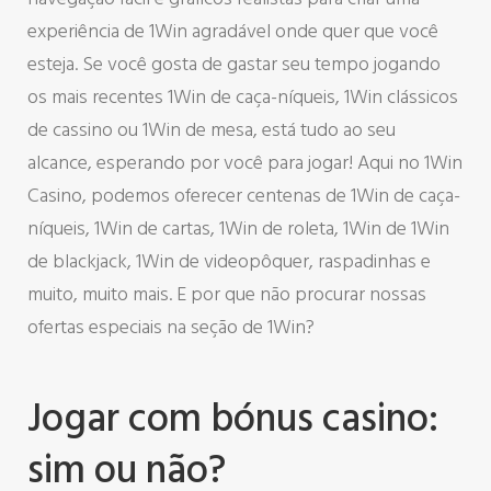
experiência de 1Win agradável onde quer que você
esteja. Se você gosta de gastar seu tempo jogando
os mais recentes 1Win de caça-níqueis, 1Win clássicos
de cassino ou 1Win de mesa, está tudo ao seu
alcance, esperando por você para jogar! Aqui no 1Win
Casino, podemos oferecer centenas de 1Win de caça-
níqueis, 1Win de cartas, 1Win de roleta, 1Win de 1Win
de blackjack, 1Win de videopôquer, raspadinhas e
muito, muito mais. E por que não procurar nossas
ofertas especiais na seção de 1Win?
Jogar com bónus casino:
sim ou não?