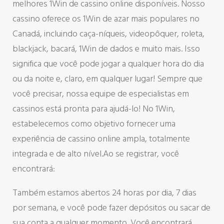
melhores 1Win de cassino online disponíveis. Nosso
cassino oferece os 1Win de azar mais populares no
Canadá, incluindo caça-níqueis, videopôquer, roleta,
blackjack, bacará, 1Win de dados e muito mais. Isso
significa que você pode jogar a qualquer hora do dia
ou da noite e, claro, em qualquer lugar! Sempre que
você precisar, nossa equipe de especialistas em
cassinos está pronta para ajudá-lo! No 1Win,
estabelecemos como objetivo fornecer uma
experiência de cassino online ampla, totalmente
integrada e de alto nível.Ao se registrar, você
encontrará:
Também estamos abertos 24 horas por dia, 7 dias
por semana, e você pode fazer depósitos ou sacar de
sua conta a qualquer momento. Você encontrará