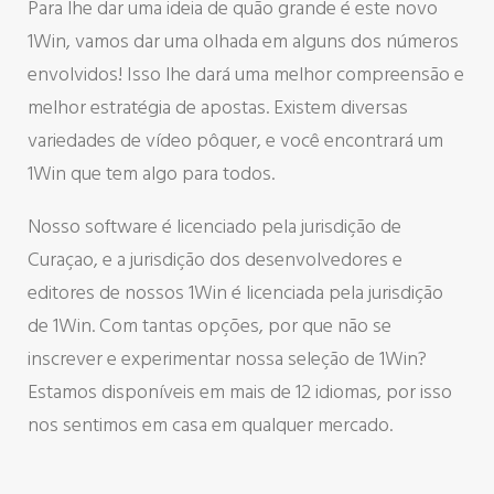
Para lhe dar uma ideia de quão grande é este novo
1Win, vamos dar uma olhada em alguns dos números
envolvidos! Isso lhe dará uma melhor compreensão e
melhor estratégia de apostas. Existem diversas
variedades de vídeo pôquer, e você encontrará um
1Win que tem algo para todos.
Nosso software é licenciado pela jurisdição de
Curaçao, e a jurisdição dos desenvolvedores e
editores de nossos 1Win é licenciada pela jurisdição
de 1Win. Com tantas opções, por que não se
inscrever e experimentar nossa seleção de 1Win?
Estamos disponíveis em mais de 12 idiomas, por isso
nos sentimos em casa em qualquer mercado.