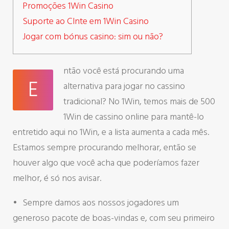
Promoções 1Win Casino
Suporte ao Clnte em 1Win Casino
Jogar com bónus casino: sim ou não?
ntão você está procurando uma
E
alternativa para jogar no cassino
tradicional? No 1Win, temos mais de 500
1Win de cassino online para mantê-lo
entretido aqui no 1Win, e a lista aumenta a cada mês.
Estamos sempre procurando melhorar, então se
houver algo que você acha que poderíamos fazer
melhor, é só nos avisar.
Sempre damos aos nossos jogadores um
generoso pacote de boas-vindas e, com seu primeiro