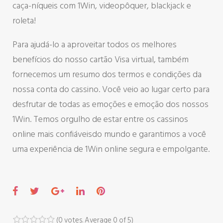
caça-níqueis com 1Win, videopôquer, blackjack e
roleta!
Para ajudá-lo a aproveitar todos os melhores
benefícios do nosso cartão Visa virtual, também
fornecemos um resumo dos termos e condições da
nossa conta do cassino. Você veio ao lugar certo para
desfrutar de todas as emoções e emoção dos nossos
1Win. Temos orgulho de estar entre os cassinos
online mais confiáveisdo mundo e garantimos a você
uma experiência de 1Win online segura e empolgante.
F
T
G
L
P
a
w
o
i
i
c
i
o
n
n
(
0 votes
. Average
0
of 5)