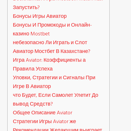
Запустить?
Бонусы Игры Авиатор
Бонусы И Промокоды и Онлайн-
казино Mostbet
небезопасно Ли Играть и Слот
Авиатор Мостбет В Казахстане?
Игра Aviator: Коэффициенты а
Правила Успеха
Уловки, Стратегии и Сигналы При
Игре В Авиатор
что Будет, Если Самолет Улетит До
вывод Средств?
Общее Описание Aviator
Стратегии Игры Aviator же
Рекомендации Желающим выиграет