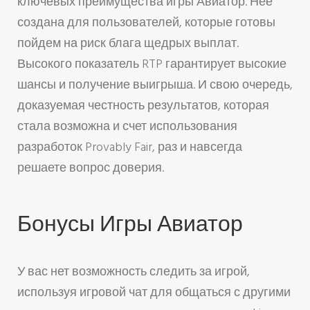
ключевых преимущества игры Авиатор. Нее
создана для пользователей, которые готовы
пойдем на риск блага щедрых выплат.
Высокого показатель RTP гарантирует высокие
шансы и получение выигрыша. И свою очередь,
доказуемая честность результатов, которая
стала возможна и счет использования
разработок Provably Fair, раз и навсегда
решаете вопрос доверия.
Бонусы Игры Авиатор
У вас нет возможность следить за игрой,
используя игровой чат для общаться с другими