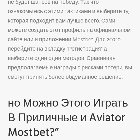
не будет шансов на победу. Так что
ознакомьтесь с этими тактиками и выберите ту,
которая подходит вам лучше всего. Сами
можете создать этот профиль на официальном
сайте или и приложении Mostbet. Для этого
перейдите на вкладку “Регистрация” а
выберите один один методов. Сравнивая
предполагаемые награды с рисками потери, вы
смогут принять более обдуманное решение.
но Можно Этого Играть
В Приличные и Aviator
Mostbet?”