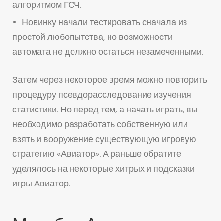
алгоритмом ГСЧ.
Новинку начали тестировать сначала из
простой любопытства, но возможности
автомата не должно остаться незамеченными.
Затем через некоторое время можно повторить
процедуру псевдорасследование изучения
статистики. Но перед тем, а начать играть, вы
необходимо разработать собственную или
взять и вооружение существующую игровую
стратегию «Авиатор». А раньше обратите
уделялось на некоторые хитрых и подсказки
игры Авиатор.