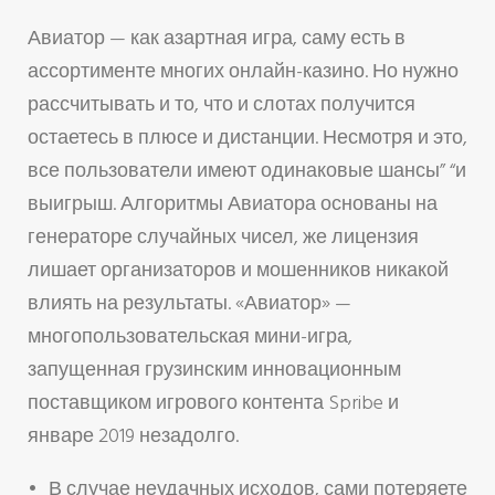
Авиатор — как азартная игра, саму есть в
ассортименте многих онлайн-казино. Но нужно
рассчитывать и то, что и слотах получится
остаетесь в плюсе и дистанции. Несмотря и это,
все пользователи имеют одинаковые шансы” “и
выигрыш. Алгоритмы Авиатора основаны на
генераторе случайных чисел, же лицензия
лишает организаторов и мошенников никакой
влиять на результаты. «Авиатор» —
многопользовательская мини-игра,
запущенная грузинским инновационным
поставщиком игрового контента Spribe и
январе 2019 незадолго.
В случае неудачных исходов, сами потеряете