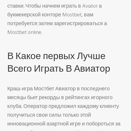
ставки. Чтобы начнем играть в Aviator а
букмекерской конторе Mostbet, вам
потребуется затем зарегистрироваться а
Mostbet online.
В Какое первых Лучше
Всего Играть В Авиатор
Краш-игра Мостбет Авиатор в последнего
месяцы бьет рекорды в рейтингах игорного
клуба. Оператор предложил каждому клиенту
получиться свои силы только этой
инновационной азартной игре и побороться за