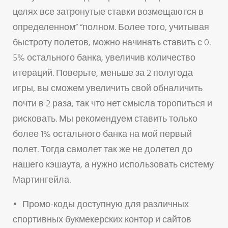
целях все затронутые ставки возмещаются в
определенном” “полном. Более того, учитывая
быстроту полетов, можно начинать ставить с 0.
5% остального банка, увеличив количество
итераций. Поверьте, меньше за 2 полугода
игры, вы сможем увеличить свой обналичить
почти в 2 раза, так что нет смысла торопиться и
рисковать. Мы рекомендуем ставить только
более 1% остального банка на мой первый
полет. Тогда самолет так же не долетел до
нашего кэшаута, а нужно использовать систему
Мартингейла.
Промо-коды доступную для различных
спортивных букмекерских контор и сайтов