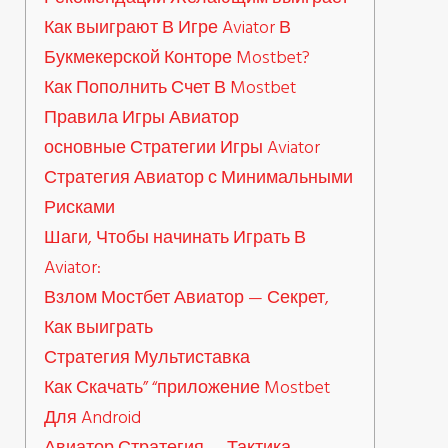
Как выиграют В Игре Aviator В
Букмекерской Конторе Mostbet?
Как Пополнить Счет В Mostbet
Правила Игры Авиатор
основные Стратегии Игры Aviator
Стратегия Авиатор с Минимальными
Рисками
Шаги, Чтобы начинать Играть В
Aviator:
Взлом Мостбет Авиатор — Секрет,
Как выиграть
Стратегия Мультиставка
Как Скачать” “приложение Mostbet
Для Android
Авиатор Стратегия — Тактика,