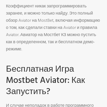
Коэффициент никак запрограммировать
заранее, и можно только найду. Это полный
обзор Aviator на MostBet, включая информацию
о том, как сделали ставки на Aviator и правила
Aviator. Авиатор на Мостбет КЗ можно пустить
как в определенном, так и бесплатном демо-
режиме.
Бесплатная Игра
Mostbet Aviator: Как
Запустить?
И случае неполадок в работе программного