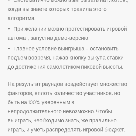
Систематично можно выигрывать на Mostbet,
когда вы знаете которых правила этого
алгоритма.
При желании можно протестировать игровой
автомат, запустив демо-версию.
Главное условие выигрыша – остановить
подъем вовремя, нажав кнопку выкупа ставки
до достижения самолетиком пиковой высоты.
На результат раундов воздействует множество
факторов, вплоть количество участников, но
быть на 100% уверенным в
непродолжительного невозможно. Чтобы
выиграть, необходимо знать, же правильно
играть, и уметь распределять игровой бюджет.