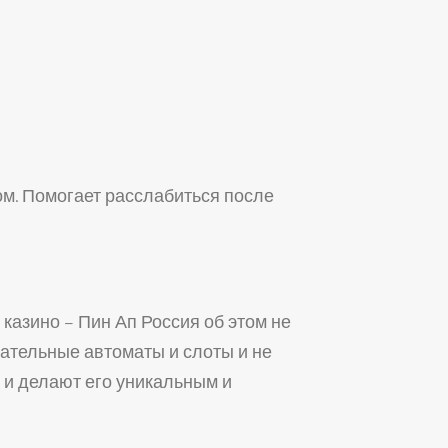
ом. Помогает расслабиться после
казино – Пин Ап Россия об этом не
кательные автоматы и слоты и не
и и делают его уникальным и