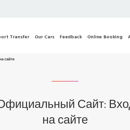
port Transfer
Our Cars
Feedback
Online Booking
на сайте
Официальный Сайт: Вхо
на сайте