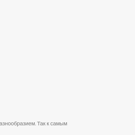
разнообразием. Так к самым