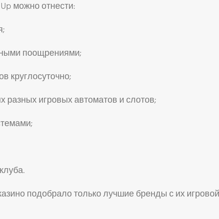
 Up можно отнести:
;
зными поощрениями;
в круглосуточно;
х разных игровых автоматов и слотов;
стемами;
клуба.
казино подобрало только лучшие бренды с их игрово