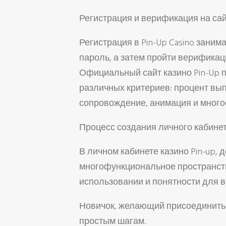
Регистрация и верификация на сай
Регистрация в Pin-Up Casino зани
пароль, а затем пройти верификац
Официальный сайт казино Pin-Up 
различных критериев: процент вып
сопровождение, анимация и многое
Процесс создания личного кабинет
В личном кабинете казино Pin-up, 
многофункциональное пространств
использовании и понятности для в
Новичок, желающий присоединиться
простым шагам.