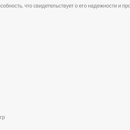
бность, что свидетельствует о его надежности и про
гр