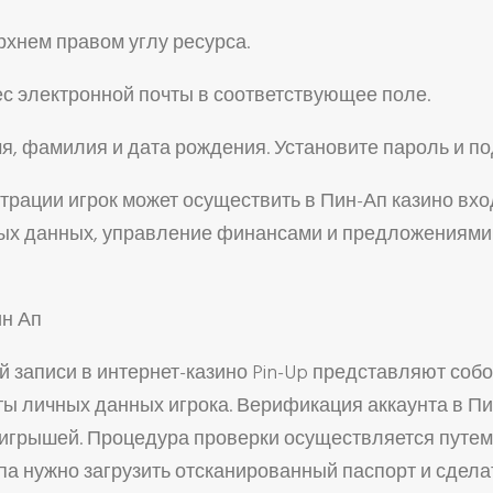
рхнем правом углу ресурса.
с электронной почты в соответствующее поле.
я, фамилия и дата рождения. Установите пароль и п
рации игрок может осуществить в Пин-Ап казино вход
ых данных, управление финансами и предложениями 
ин Ап
 записи в интернет-казино Pin-Up представляют соб
ы личных данных игрока. Верификация аккаунта в Пи
игрышей. Процедура проверки осуществляется путе
па нужно загрузить отсканированный паспорт и сделат