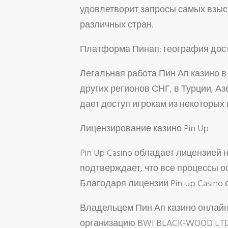
удовлетворит запросы самых взыс
различных стран.
Платформа Пинап: география дос
Легальная работа Пин Ап казино в
других регионов СНГ, в Турции, А
дает доступ игрокам из некоторых
Лицензирование казино Pin Up
Pin Up Casino обладает лицензией
подтверждает, что все процессы 
Благодаря лицензии Pin-up Casino
Владельцем Пин Ап казино онлайн 
организацию BWI BLACK-WOOD LTD,