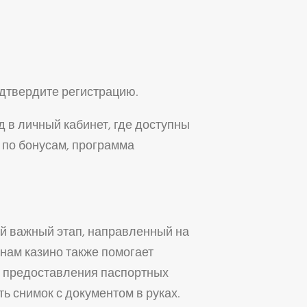
одтвердите регистрацию.
 в личный кабинет, где доступны
по бонусам, программа
ой важный этап, направленный на
нам казино также помогает
м предоставления паспортных
ь снимок с документом в руках.