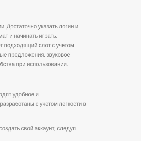
и. Достаточно указать логин и
ат и начинать играть.
т подходящий слот с учетом
ные предложения, звуковое
бства при использовании.
одят удобное и
азработаны с учетом легкости в
оздать свой аккаунт, следуя