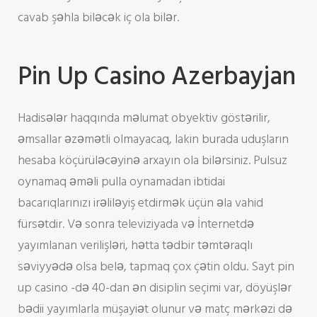
cavab şəhla biləcək iç ola bilər.
Pin Up Casino Azerbayjan
Hadisələr haqqında məlumat obyektiv göstərilir,
əmsallar əzəmətli olmayacaq, lakin burada uduşların
hesaba köçürüləcəyinə arxayın ola bilərsiniz. Pulsuz
oynamaq əməli pulla oynamadan ibtidai
bacarıqlarınızı irəliləyiş etdirmək üçün əla vahid
fürsətdir. Və sonra televiziyada və İnternetdə
yayımlanan verilişləri, hətta tədbir təmtəraqlı
səviyyədə olsa belə, tapmaq çox çətin oldu. Sayt pin
up casino -də 40-dan ən disiplin seçimi var, döyüşlər
bədii yayımlarla müşayiət olunur və matç mərkəzi də