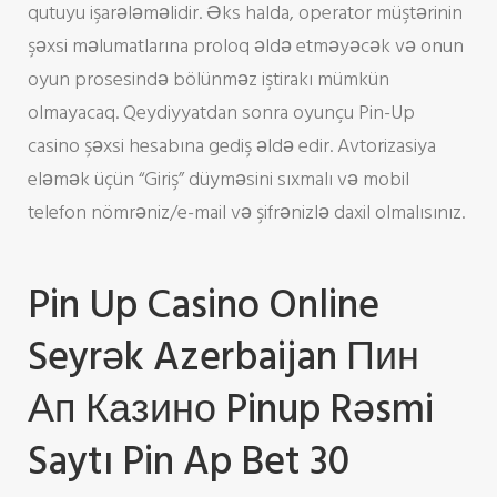
qutuyu işarələməlidir. Əks halda, operator müştərinin
şəxsi məlumatlarına proloq əldə etməyəcək və onun
oyun prosesində bölünməz iştirakı mümkün
olmayacaq. Qeydiyyatdan sonra oyunçu Pin-Up
casino şəxsi hesabına gediş əldə edir. Avtorizasiya
eləmək üçün “Giriş” düyməsini sıxmalı və mobil
telefon nömrəniz/e-mail və şifrənizlə daxil olmalısınız.
Pin Up Casino Online
Seyrək Azerbaijan Пин
Ап Казино Pinup Rəsmi
Saytı Pin Ap Bet 30