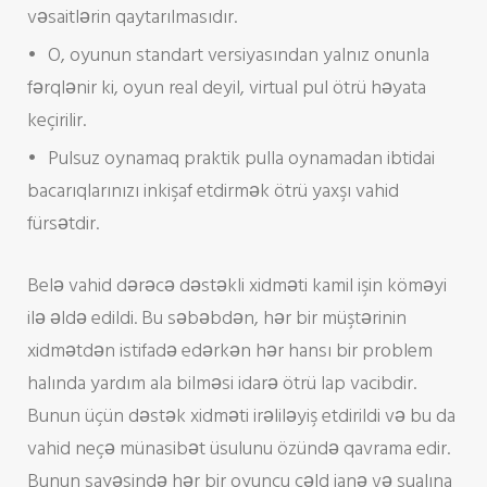
vəsaitlərin qaytarılmasıdır.
O, oyunun standart versiyasından yalnız onunla
fərqlənir ki, oyun real deyil, virtual pul ötrü həyata
keçirilir.
Pulsuz oynamaq praktik pulla oynamadan ibtidai
bacarıqlarınızı inkişaf etdirmək ötrü yaxşı vahid
fürsətdir.
Belə vahid dərəcə dəstəkli xidməti kamil işin köməyi
ilə əldə edildi. Bu səbəbdən, hər bir müştərinin
xidmətdən istifadə edərkən hər hansı bir problem
halında yardım ala bilməsi idarə ötrü lap vacibdir.
Bunun üçün dəstək xidməti irəliləyiş etdirildi və bu da
vahid neçə münasibət üsulunu özündə qavrama edir.
Bunun sayəsində hər bir oyunçu cəld ianə və sualına