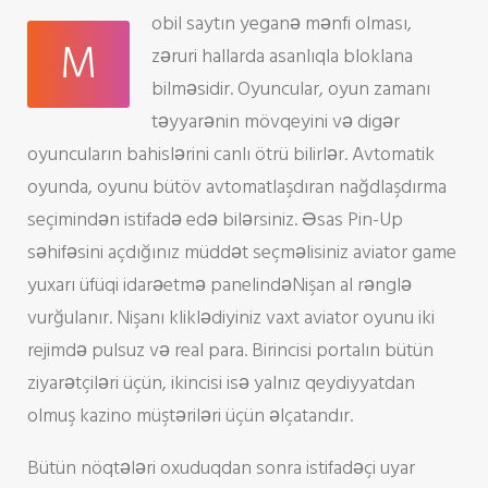
obil saytın yeganə mənfi olması,
M
zəruri hallarda asanlıqla bloklana
bilməsidir. Oyuncular, oyun zamanı
təyyarənin mövqeyini və digər
oyuncuların bahislərini canlı ötrü bilirlər. Avtomatik
oyunda, oyunu bütöv avtomatlaşdıran nağdlaşdırma
seçimindən istifadə edə bilərsiniz. Əsas Pin-Up
səhifəsini açdığınız müddət seçməlisiniz aviator game
yuxarı üfüqi idarəetmə panelindəNişan al rənglə
vurğulanır. Nişanı kliklədiyiniz vaxt aviator oyunu iki
rejimdə pulsuz və real para. Birincisi portalın bütün
ziyarətçiləri üçün, ikincisi isə yalnız qeydiyyatdan
olmuş kazino müştəriləri üçün əlçatandır.
Bütün nöqtələri oxuduqdan sonra istifadəçi uyar