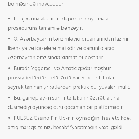
bölməsində mövcuddur.
Pul çıxarma alqoritmi depozitin qoyulması
proseduruna tamamilə bənzəyir.
O, Azərbaycanın tənzimləyici orqanlarından lazımi
lisenziya və icazələrə malikdir və qanuni olaraq
Azərbaycan ərazisində xidmətlər göstərir.
Burada Yggdrasil və Amatic qədər məşhur
provayderlərdən , eləcə də var-yox bir hit olan
seyrək tanınan şirkətlərdən praktik pul yuvaları mülk.
Bu, gameplay-in süni intellektin nəzarəti altına
düşmədiyi oyuncaq ötrü qocaman bir platformadır.
PULSUZ Casino Pin Up-nin oynadığını hiss etdikdə,
artıq maraqsızsınız, hesab” “yaratmağın vaxtı gəldi.