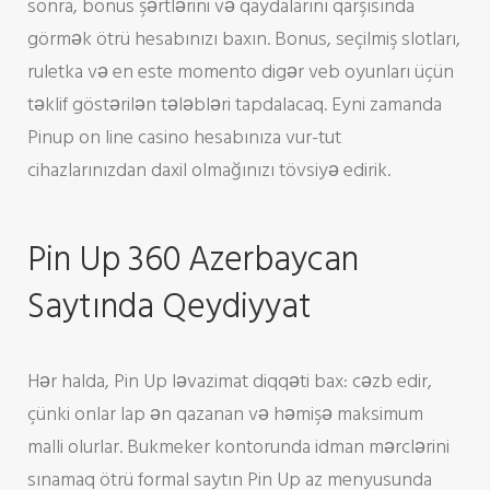
sonra, bonus şərtlərini və qaydalarını qarşısında
görmək ötrü hesabınızı baxın. Bonus, seçilmiş slotları,
ruletka və en este momento digər veb oyunları üçün
təklif göstərilən tələbləri tapdalacaq. Eyni zamanda
Pinup on line casino hesabınıza vur-tut
cihazlarınızdan daxil olmağınızı tövsiyə edirik.
Pin Up 360 Azerbaycan
Saytında Qeydiyyat
Hər halda, Pin Up ləvazimat diqqəti bax: cəzb edir,
çünki onlar lap ən qazanan və həmişə maksimum
malli olurlar. Bukmeker kontorunda idman mərclərini
sınamaq ötrü formal saytın Pin Up az menyusunda