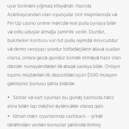
uyar bölməni yığmaq kifayətdir. Hazırda
Azərbaycandan olan oyunçular slot maşınlarında və
Pin Up casino online mərcdə real pulla oynaya bilər
və odlu uduşlar almağa zaminlik verilir. Düzdür,
bukmeker kontoru vur-tut pullu rejimdə mövcuddur
və demo versiyası yoxdur İstifadəçilərin əlavə sualları
olarsa, onlara gecə-gündüz kömək etməyə hazır olan
dəstək nümayəndələri ilə əlaqə saxlaya bilər. Onlayn
kazino müştəriləri ilk depozitləri üçün $500 mülayim
gəlmisiniz bonusu şəhla bilərlər.
Slotlar və kart oyunları bu günəş kazinoda həzz
alına bilən lap məşhur əyləncələr olaraq qalır.
İdman mərc oyunlarında cashback – şirkət
tərəfindən verilən bonuslar şəklində itirilmiş