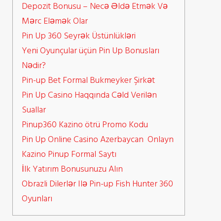
Depozit Bonusu – Necə Əldə Etmək Və
Mərc Eləmək Olar
Pin Up 360 Seyrək Üstünlükləri
Yeni Oyunçular üçün Pin Up Bonusları
Nədir?
Pin-up Bet Formal Bukmeyker Şirkət
Pin Up Casino Haqqında Cəld Verilən
Suallar
Pinup360 Kazino ötrü Promo Kodu
Pin Up Online Casino Azerbaycan ️ Onlayn
Kazino Pinup Formal Saytı
İlk Yatırım Bonusunuzu Alın
Obrazli Dilerlər Ilə Pin-up Fish Hunter 360
Oyunları