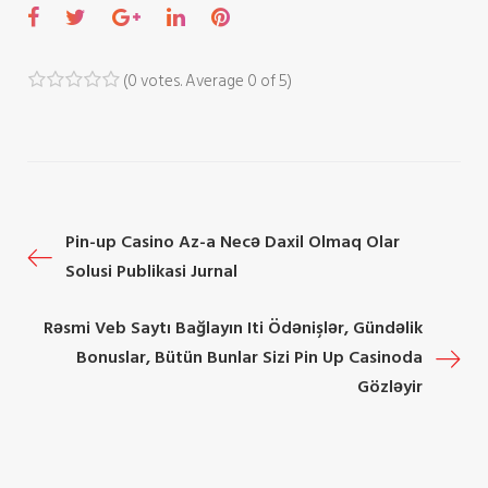
F
T
G
L
P
a
w
o
i
i
c
i
o
n
n
(
0 votes
. Average
0
of 5)
1
2
3
4
5
e
t
g
k
t
b
t
l
e
e
o
e
e
d
r
o
r
+
I
e
P
Pin-up Casino Az-a Necə Daxil Olmaq Olar
k
n
s
Solusi Publikasi Jurnal
t
o
Rəsmi Veb Saytı Bağlayın️ Iti Ödənişlər, Gündəlik
s
Bonuslar, Bütün Bunlar Sizi Pin Up Casinoda
Gözləyir
t
n