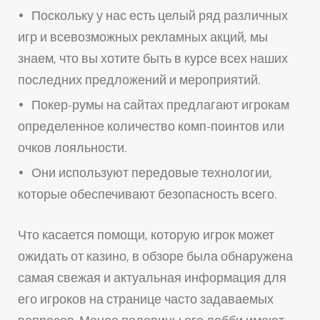
Поскольку у нас есть целый ряд различных
игр и всевозможных рекламных акций, мы
знаем, что вы хотите быть в курсе всех наших
последних предложений и мероприятий.
Покер-румы на сайтах предлагают игрокам
определенное количество комп-поинтов или
очков лояльности.
Они используют передовые технологии,
которые обеспечивают безопасность всего.
Что касается помощи, которую игрок может
ожидать от казино, в обзоре была обнаружена
самая свежая и актуальная информация для
его игроков на странице часто задаваемых