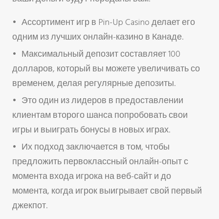
Ассортимент игр в Pin-Up Casino делает его
одним из лучших онлайн-казино в Канаде.
Максимальный депозит составляет 100
долларов, который вы можете увеличивать со
временем, делая регулярные депозиты.
Это один из лидеров в предоставлении
клиентам второго шанса попробовать свои
игры и выиграть бонусы в новых играх.
Их подход заключается в том, чтобы
предложить первоклассный онлайн-опыт с
момента входа игрока на веб-сайт и до
момента, когда игрок выигрывает свой первый
джекпот.