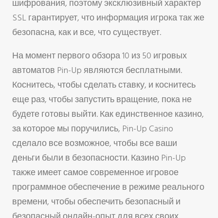
шифрования, поэтому эксклюзивный характер
SSL гарантирует, что информация игрока так же
безопасна, как и все, что существует.
На момент первого обзора 10 из 50 игровых
автоматов Pin-Up являются бесплатными.
Коснитесь, чтобы сделать ставку, и коснитесь
еще раз, чтобы запустить вращение, пока не
будете готовы выйти. Как единственное казино,
за которое мы поручились, Pin-Up Casino
сделало все возможное, чтобы все ваши
деньги были в безопасности. Казино Pin-Up
также имеет самое современное игровое
программное обеспечение в режиме реального
времени, чтобы обеспечить безопасный и
безопасный онлайн-опыт для всех своих