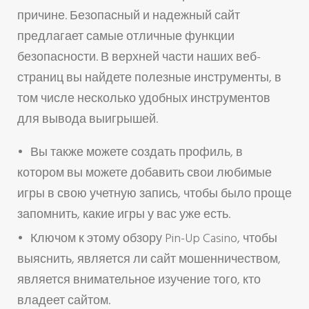
причине. Безопасный и надежный сайт
предлагает самые отличные функции
безопасности. В верхней части наших веб-
страниц вы найдете полезные инструменты, в
том числе несколько удобных инструментов
для вывода выигрышей.
Вы также можете создать профиль, в
котором вы можете добавить свои любимые
игры в свою учетную запись, чтобы было проще
запомнить, какие игры у вас уже есть.
Ключом к этому обзору Pin-Up Casino, чтобы
выяснить, является ли сайт мошенничеством,
является внимательное изучение того, кто
владеет сайтом.