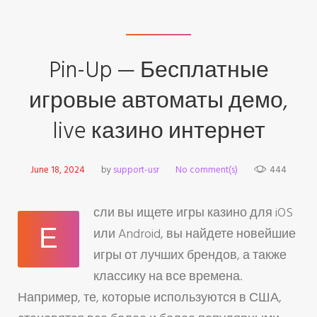
Pin-Up — Бесплатные
игровые автоматы демо,
live казино интернет
June 18, 2024
by
support-usr
No comment(s)
444
сли вы ищете игры казино для iOS
Е
или Android, вы найдете новейшие
игры от лучших брендов, а также
классику на все времена.
Например, те, которые используются в США,