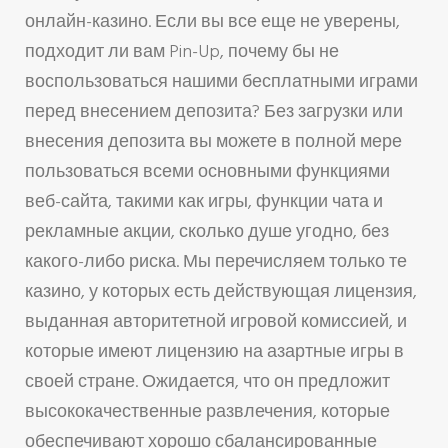
онлайн-казино. Если вы все еще не уверены,
подходит ли вам Pin-Up, почему бы не
воспользоваться нашими бесплатными играми
перед внесением депозита? Без загрузки или
внесения депозита вы можете в полной мере
пользоваться всеми основными функциями
веб-сайта, такими как игры, функции чата и
рекламные акции, сколько душе угодно, без
какого-либо риска. Мы перечисляем только те
казино, у которых есть действующая лицензия,
выданная авторитетной игровой комиссией, и
которые имеют лицензию на азартные игры в
своей стране. Ожидается, что он предложит
высококачественные развлечения, которые
обеспечивают хорошо сбалансированные