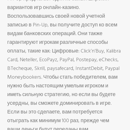
вариантов игр онлайн-казино.
Воспользовавшись своей новой учетной
записью в Pin-Up, вы получите доступ ко всем
видам банковских операций. Они также
гарантируют игрокам различные способы
оплаты, такие как: Цифровые: Click’n’Buy, Kalibra
Card, Neteller, EcoPayz, PayPal, Postepay, eChecks,
BTecheque, Skrill, paysafecard, InstantDebit, Paypal
Moneybookers. Чтобы стать победителем, вам
нужно быть настоящим умелым игроком и
иметь сильную стратегию, но если вы будете
усердны, вы сможете доминировать в игре.
Если вы это сделаете, вам потребуется
отыграть как минимум 100 раз, прежде чем
ваши деньги будут переданы вам.