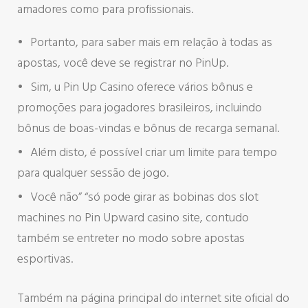
amadores como para profissionais.
Portanto, para saber mais em relação à todas as
apostas, você deve se registrar no PinUp.
Sim, u Pin Up Casino oferece vários bônus e
promoções para jogadores brasileiros, incluindo
bônus de boas-vindas e bônus de recarga semanal.
Além disto, é possível criar um limite para tempo
para qualquer sessão de jogo.
Você não” “só pode girar as bobinas dos slot
machines no Pin Upward casino site, contudo
também se entreter no modo sobre apostas
esportivas.
Também na página principal do internet site oficial do