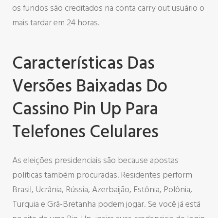
os fundos são creditados na conta carry out usuário o
mais tardar em 24 horas.
Características Das
Versões Baixadas Do
Cassino Pin Up Para
Telefones Celulares
As eleições presidenciais são because apostas
políticas também procuradas. Residentes perform
Brasil, Ucrânia, Rússia, Azerbaijão, Estônia, Polônia,
Turquia e Grã-Bretanha podem jogar. Se você já está