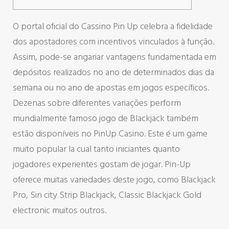
O portal oficial do Cassino Pin Up celebra a fidelidade
dos apostadores com incentivos vinculados à função.
Assim, pode-se angariar vantagens fundamentada em
depósitos realizados no ano de determinados dias da
semana ou no ano de apostas em jogos específicos.
Dezenas sobre diferentes variações perform
mundialmente famoso jogo de Blackjack também
estão disponíveis no PinUp Casino. Este é um game
muito popular la cual tanto iniciantes quanto
jogadores experientes gostam de jogar. Pin-Up
oferece muitas variedades deste jogo, como Blackjack
Pro, Sin city Strip Blackjack, Classic Blackjack Gold
electronic muitos outros.