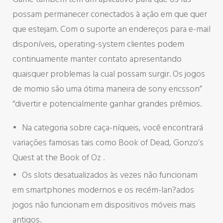
possam permanecer conectados à ação em que quer
que estejam. Com o suporte an endereços para e-mail
disponíveis, operating-system clientes podem
continuamente manter contato apresentando
quaisquer problemas la cual possam surgir. Os jogos
de momio são uma ótima maneira de sony ericsson”
“divertir e potencialmente ganhar grandes prêmios.
Na categoria sobre caça-níqueis, você encontrará
variações famosas tais como Book of Dead, Gonzo’s
Quest at the Book of Oz .
Os slots desatualizados às vezes não funcionam
em smartphones modernos e os recém-lan?ados
jogos não funcionam em dispositivos móveis mais
antigos.