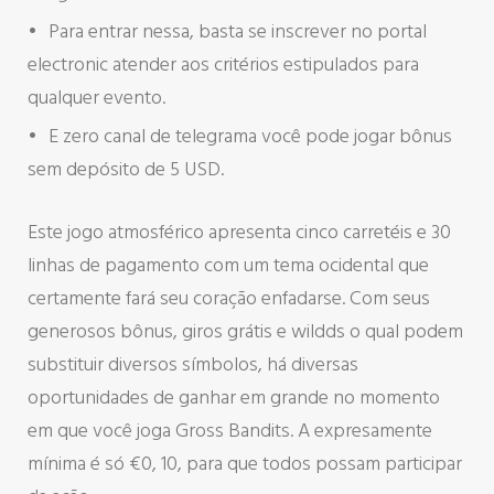
Para entrar nessa, basta se inscrever no portal
electronic atender aos critérios estipulados para
qualquer evento.
E zero canal de telegrama você pode jogar bônus
sem depósito de 5 USD.
Este jogo atmosférico apresenta cinco carretéis e 30
linhas de pagamento com um tema ocidental que
certamente fará seu coração enfadarse. Com seus
generosos bônus, giros grátis e wildds o qual podem
substituir diversos símbolos, há diversas
oportunidades de ganhar em grande no momento
em que você joga Gross Bandits. A expresamente
mínima é só €0, 10, para que todos possam participar