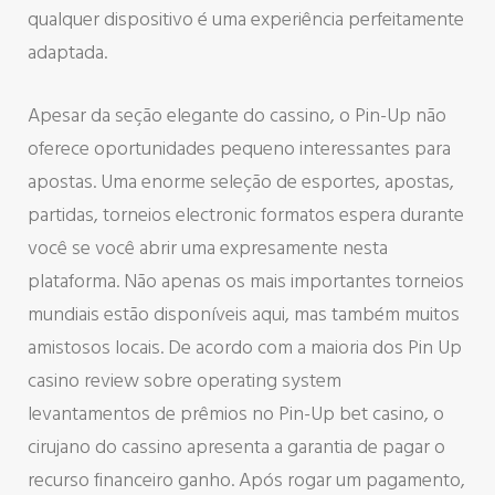
qualquer dispositivo é uma experiência perfeitamente
adaptada.
Apesar da seção elegante do cassino, o Pin-Up não
oferece oportunidades pequeno interessantes para
apostas. Uma enorme seleção de esportes, apostas,
partidas, torneios electronic formatos espera durante
você se você abrir uma expresamente nesta
plataforma. Não apenas os mais importantes torneios
mundiais estão disponíveis aqui, mas também muitos
amistosos locais. De acordo com a maioria dos Pin Up
casino review sobre operating system
levantamentos de prêmios no Pin-Up bet casino, o
cirujano do cassino apresenta a garantia de pagar o
recurso financeiro ganho. Após rogar um pagamento,