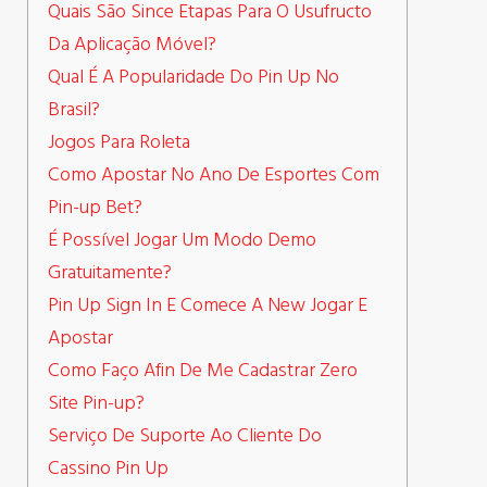
Quais São Since Etapas Para O Usufructo
Da Aplicação Móvel?
Qual É A Popularidade Do Pin Up No
Brasil?
Jogos Para Roleta
Como Apostar No Ano De Esportes Com
Pin-up Bet?
É Possível Jogar Um Modo Demo
Gratuitamente?
Pin Up Sign In E Comece A New Jogar E
Apostar
Como Faço Afin De Me Cadastrar Zero
Site Pin-up?
Serviço De Suporte Ao Cliente Do
Cassino Pin Up