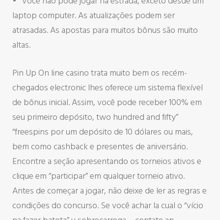
Você não pode jogar na estrada, exceto desde um
laptop computer. As atualizações podem ser
atrasadas. As apostas para muitos bônus são muito
altas.
Pin Up On line casino trata muito bem os recém-
chegados electronic lhes oferece um sistema flexível
de bônus inicial. Assim, você pode receber 100% em
seu primeiro depósito, two hundred and fifty”
“freespins por um depósito de 10 dólares ou mais,
bem como cashback e presentes de aniversário.
Encontre a seção apresentando os torneios ativos e
clique em “participar” em qualquer torneio ativo.
Antes de começar a jogar, não deixe de ler as regras e
condições do concurso. Se você achar la cual o “vício