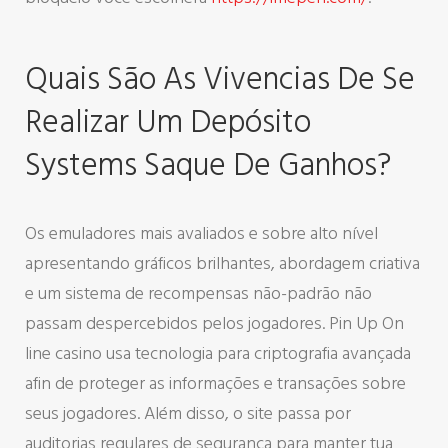
Quais São As Vivencias De Se
Realizar Um Depósito
Systems Saque De Ganhos?
Os emuladores mais avaliados e sobre alto nível
apresentando gráficos brilhantes, abordagem criativa
e um sistema de recompensas não-padrão não
passam despercebidos pelos jogadores. Pin Up On
line casino usa tecnologia para criptografia avançada
afin de proteger as informações e transações sobre
seus jogadores. Além disso, o site passa por
auditorias regulares de segurança para manter tua