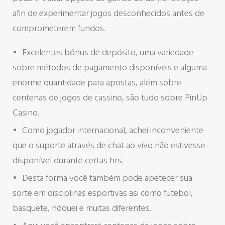
afin de experimentar jogos desconhecidos antes de
comprometerem fundos.
Excelentes bônus de depósito, uma variedade
sobre métodos de pagamento disponíveis e alguma
enorme quantidade para apostas, além sobre
centenas de jogos de cassino, são tudo sobre PinUp
Casino.
Como jogador internacional, achei inconveniente
que o suporte através de chat ao vivo não estivesse
disponível durante certas hrs.
Desta forma você também pode apetecer sua
sorte em disciplinas esportivas asi como futebol,
basquete, hóquei e muitas diferentes.