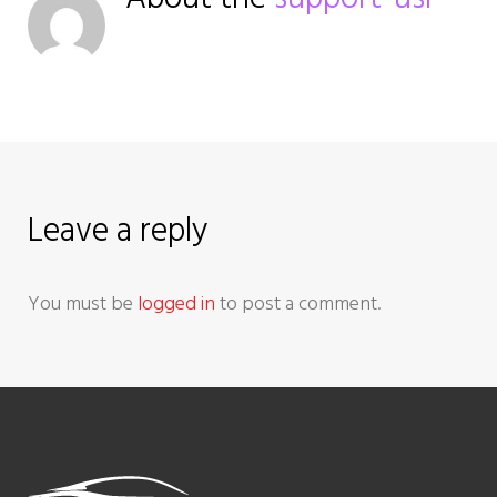
v
i
g
a
Leave a reply
t
i
You must be
logged in
to post a comment.
o
n