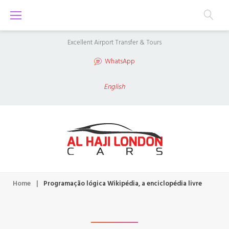
S
k
i
Excellent Airport Transfer & Tours
p
WhatsApp
t
o
English
c
o
n
t
e
n
Home
|
Programação lógica Wikipédia, a enciclopédia livre
t