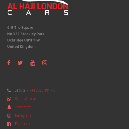
6-9 The Square
No 3.39 Stockley Park
Uxbridge UB11 1FW
United Kingdom
S
F
T
Y
I
n
a
w
o
n
a
c
i
u
s
p
e
t
T
t
Let's talk
+44 2035 381 716
c
b
t
u
a
WhatsApp us
h
o
e
b
g
a
Snapchat
o
r
e
r
t
k
a
Instagram
m
Facebook