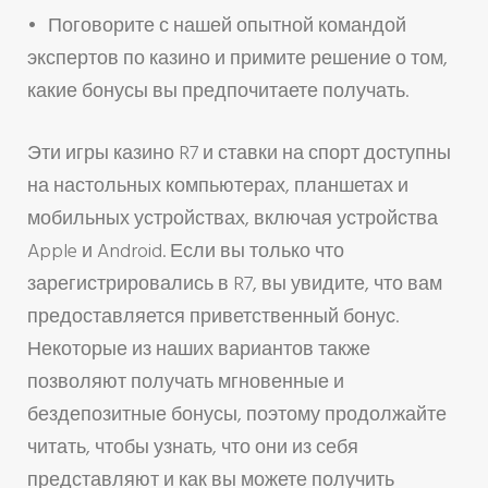
Поговорите с нашей опытной командой
экспертов по казино и примите решение о том,
какие бонусы вы предпочитаете получать.
Эти игры казино R7 и ставки на спорт доступны
на настольных компьютерах, планшетах и
мобильных устройствах, включая устройства
Apple и Android. Если вы только что
зарегистрировались в R7, вы увидите, что вам
предоставляется приветственный бонус.
Некоторые из наших вариантов также
позволяют получать мгновенные и
бездепозитные бонусы, поэтому продолжайте
читать, чтобы узнать, что они из себя
представляют и как вы можете получить