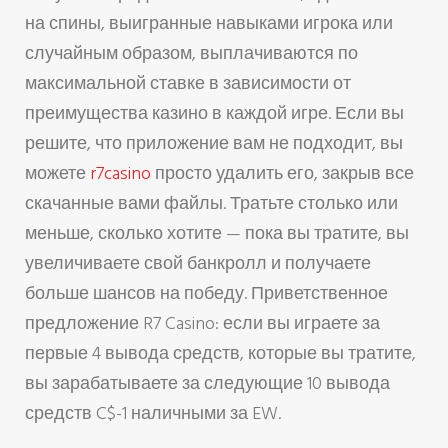
на спины, выигранные навыками игрока или
случайным образом, выплачиваются по
максимальной ставке в зависимости от
преимущества казино в каждой игре. Если вы
решите, что приложение вам не подходит, вы
можете
r7casino
просто удалить его, закрыв все
скачанные вами файлы. Тратьте столько или
меньше, сколько хотите — пока вы тратите, вы
увеличиваете свой банкролл и получаете
больше шансов на победу. Приветственное
предложение R7 Casino: если вы играете за
первые 4 вывода средств, которые вы тратите,
вы зарабатываете за следующие 10 вывода
средств C$-1 наличными за EW.