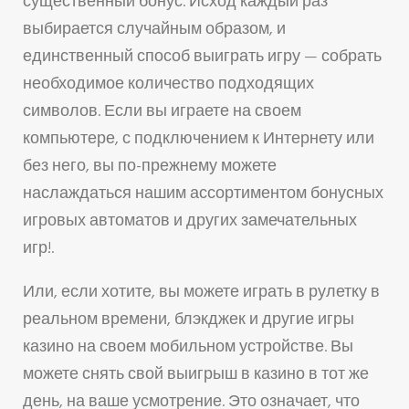
существенный бонус. Исход каждый раз
выбирается случайным образом, и
единственный способ выиграть игру — собрать
необходимое количество подходящих
символов. Если вы играете на своем
компьютере, с подключением к Интернету или
без него, вы по-прежнему можете
наслаждаться нашим ассортиментом бонусных
игровых автоматов и других замечательных
игр!.
Или, если хотите, вы можете играть в рулетку в
реальном времени, блэкджек и другие игры
казино на своем мобильном устройстве. Вы
можете снять свой выигрыш в казино в тот же
день, на ваше усмотрение. Это означает, что