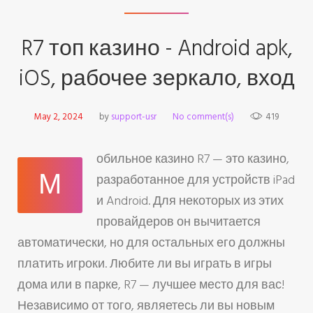
R7 топ казино - Android apk,
iOS, рабочее зеркало, вход
May 2, 2024
by
support-usr
No comment(s)
419
обильное казино R7 — это казино,
М
разработанное для устройств iPad
и Android. Для некоторых из этих
провайдеров он вычитается
автоматически, но для остальных его должны
платить игроки. Любите ли вы играть в игры
дома или в парке, R7 — лучшее место для вас!
Независимо от того, являетесь ли вы новым