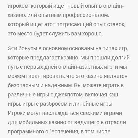
игроком, который ищет новый опыт в онлайн-
казино, или опытным профессионалом,
который ищет этот потрясающий опыт ставок,
это место будет служить вам хорошо.
Эти бонусы в основном основаны на типах игр,
которые предлагает казино. Мы прошли долгий
путь с первых дней онлайн-азартных игр, и мы
можем гарантировать, что это казино является
безопасным и надежным. Вы можете играть в
различные игры с джекпотом, включая кэш-
игры, игры с разбросом и линейные игры.
Игроки могут наслаждаться свежими играми
для мобильных казино от ведущего в отрасли
программного обеспечения, в том числе