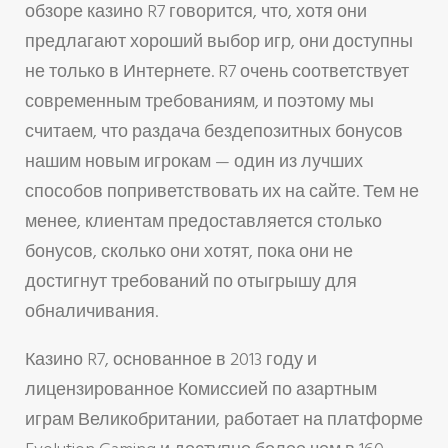
обзоре казино R7 говорится, что, хотя они
предлагают хороший выбор игр, они доступны
не только в Интернете. R7 очень соответствует
современным требованиям, и поэтому мы
считаем, что раздача бездепозитных бонусов
нашим новым игрокам — один из лучших
способов поприветствовать их на сайте. Тем не
менее, клиентам предоставляется столько
бонусов, сколько они хотят, пока они не
достигнут требований по отыгрышу для
обналичивания.
Казино R7, основанное в 2013 году и
лицензированное Комиссией по азартным
играм Великобритании, работает на платформе