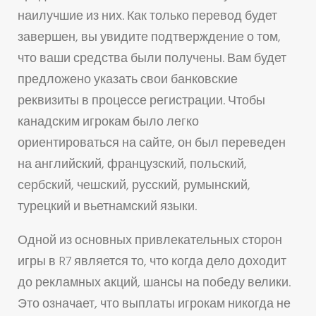
наилучшие из них. Как только перевод будет
завершен, вы увидите подтверждение о том,
что ваши средства были получены. Вам будет
предложено указать свои банковские
реквизиты в процессе регистрации. Чтобы
канадским игрокам было легко
ориентироваться на сайте, он был переведен
на английский, французский, польский,
сербский, чешский, русский, румынский,
турецкий и вьетнамский языки.
Одной из основных привлекательных сторон
игры в R7 является то, что когда дело доходит
до рекламных акций, шансы на победу велики.
Это означает, что выплаты игрокам никогда не