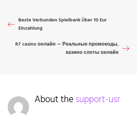
o
e
e
d
r
o
r
+
I
e
P
Beste Verbunden Spielbank Über 10 Eur
k
n
s
Einzahlung
t
o
R7 casino онлайн — Реальные промокоды,
s
казино слоты онлайн
t
n
a
About the
support-usr
v
i