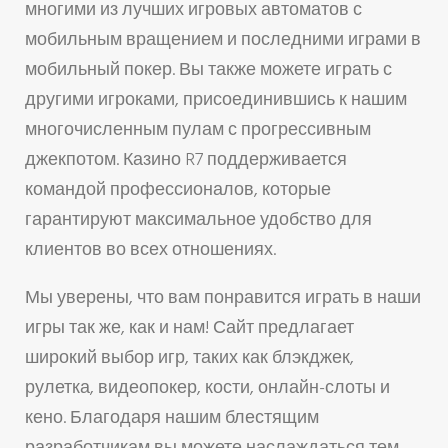
многими из лучших игровых автоматов с
мобильным вращением и последними играми в
мобильный покер. Вы также можете играть с
другими игроками, присоединившись к нашим
многочисленным пулам с прогрессивным
джекпотом. Казино R7 поддерживается
командой профессионалов, которые
гарантируют максимальное удобство для
клиентов во всех отношениях.
Мы уверены, что вам понравится играть в наши
игры так же, как и нам! Сайт предлагает
широкий выбор игр, таких как блэкджек,
рулетка, видеопокер, кости, онлайн-слоты и
кено. Благодаря нашим блестящим
разработчикам вы можете наслаждаться тем