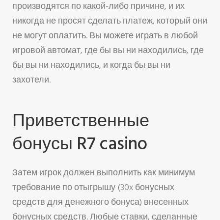
производятся по какой-либо причине, и их
никогда не просят сделать платеж, который они
не могут оплатить. Вы можете играть в любой
игровой автомат, где бы вы ни находились, где
бы вы ни находились, и когда бы вы ни
захотели.
Приветственные
бонусы R7 casino
Затем игрок должен выполнить как минимум
требование по отыгрышу (30x бонусных
средств для денежного бонуса) внесенных
бонусных средств. Любые ставки, сделанные