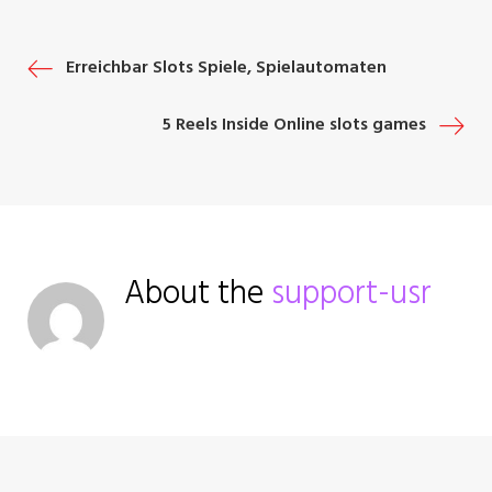
o
e
e
d
r
o
r
+
I
e
P
Erreichbar Slots Spiele, Spielautomaten
k
n
s
t
o
5 Reels Inside Online slots games
s
t
n
About the
support-usr
a
v
i
g