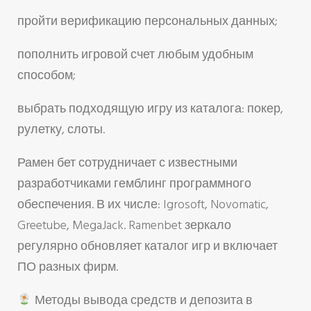
пройти верификацию персональных данных;
пополнить игровой счет любым удобным
способом;
выбрать подходящую игру из каталога: покер,
рулетку, слоты.
Рамен бет сотрудничает с известными
разработчиками гемблинг программного
обеспечения. В их числе: Igrosoft, Novomatic,
Greetube, MegaJack. Ramenbet зеркало
регулярно обновляет каталог игр и включает
ПО разных фирм.
Методы вывода средств и депозита в