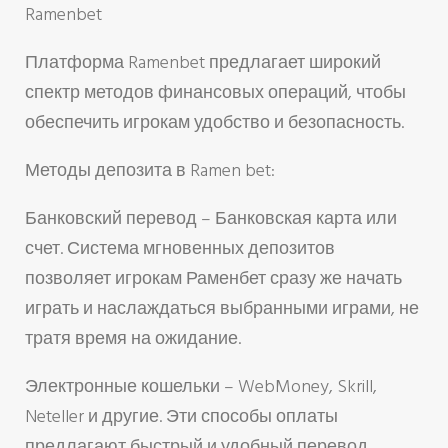
Ramenbet
Платформа Ramenbet предлагает широкий
спектр методов финансовых операций, чтобы
обеспечить игрокам удобство и безопасность.
Методы депозита в Ramen bet:
Банковский перевод – Банковская карта или
счет. Система мгновенных депозитов
позволяет игрокам Раменбет сразу же начать
играть и наслаждаться выбранными играми, не
тратя время на ожидание.
Электронные кошельки – WebMoney, Skrill,
Neteller и другие. Эти способы оплаты
предлагают быстрый и удобный перевод