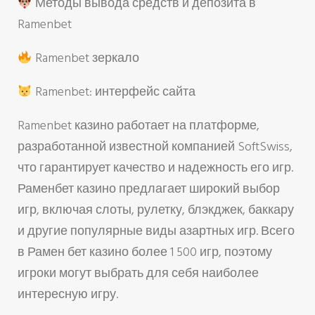
Методы вывода средств и депозита в
Ramenbet
Ramenbet зеркало
Ramenbet: интерфейс сайта
Ramenbet казино работает на платформе,
разработанной известной компанией SoftSwiss,
что гарантирует качество и надежность его игр.
Раменбет казино предлагает широкий выбор
игр, включая слоты, рулетку, блэкджек, баккару
и другие популярные виды азартных игр. Всего
в Рамен бет казино более 1 500 игр, поэтому
игроки могут выбрать для себя наиболее
интересную игру.