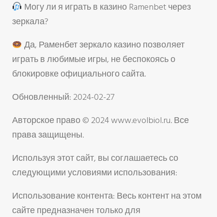
Могу ли я играть в казино Ramenbet через
зеркала?
Да, Раменбет зеркало казино позволяет
играть в любимые игры, не беспокоясь о
блокировке официального сайта.
Обновленный: 2024-02-27
Авторское право © 2024 www.evolbiol.ru. Все
права защищены.
Используя этот сайт, вы соглашаетесь со
следующими условиями использования:
Использование контента: Весь контент на этом
сайте предназначен только для