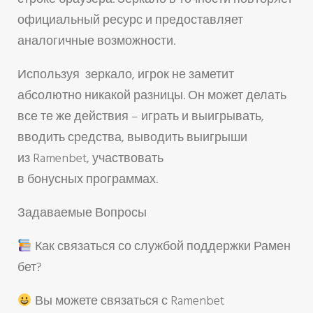
официальный ресурс и предоставляет
аналогичные возможности.
Используя зеркало, игрок не заметит
абсолютно никакой разницы. Он может делать
все те же действия – играть и выигрывать,
вводить средства, выводить выигрыши
из Ramenbet, участвовать
в бонусных программах.
Задаваемые Вопросы
Как связаться со службой поддержки Рамен
бет?
Вы можете связаться с Ramenbet