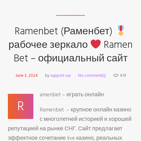
Ramenbet (Раменбет)
рабочее зеркало
Ramen
Bet – официальный сайт
June 3, 2024
by
support-usr
No comment(s)
419
amenbet – играть онлайн
R
Ramenbet – крупное онлайн казино
с многолетней историей и хорошей
репутацией на рынке СНГ. Сайт предлагает
эффектное сочетание live казино, реальных