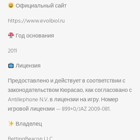
Официальный сайт
https://www.evolbiol.ru
Год основания
2011
Лицензия
Предоставлено и действует в соответствии с
законодательством Кюрасао, как согласовано с
Antillephone N.V. в лицензии на игру. Номер
игровой лицензии — 899+0/JAZ 2009-081.
Владелец
BettingBeacon LLC