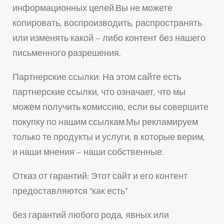
информационных целей.Вы не можете
копировать, воспроизводить, распространять
или изменять какой – либо контент без нашего
письменного разрешения.
Партнерские ссылки: На этом сайте есть
партнерские ссылки, что означает, что мы
можем получить комиссию, если вы совершите
покупку по нашим ссылкам.Мы рекламируем
только те продукты и услуги, в которые верим,
и наши мнения – наши собственные.
Отказ от гарантий: Этот сайт и его контент
предоставляются “как есть”
без гарантий любого рода, явных или