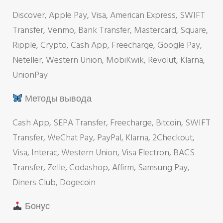
Discover, Apple Pay, Visa, American Express, SWIFT
Transfer, Venmo, Bank Transfer, Mastercard, Square,
Ripple, Crypto, Cash App, Freecharge, Google Pay,
Neteller, Western Union, MobiKwik, Revolut, Klarna,
UnionPay
Методы вывода
Cash App, SEPA Transfer, Freecharge, Bitcoin, SWIFT
Transfer, WeChat Pay, PayPal, Klarna, 2Checkout,
Visa, Interac, Western Union, Visa Electron, BACS
Transfer, Zelle, Codashop, Affirm, Samsung Pay,
Diners Club, Dogecoin
Бонус