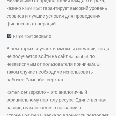
Независимо от предпочтений каждого игрока,
казино Ramenbet гарантирует высокий уровень
сервиса и лучшие условия для проведения
финансовых операций.
Ramenbet зеркало
В некоторых случаях возможны ситуации, когда
не получается войти на сайт Ramenbet по
независимым от пользователя причинам. В
таком случае необходимо использовать
рабочее Раменбет зеркало.
Ramen bet зеркало – это аналогичный
официальному порталу ресурс. Единственная
разница заключается в названии в
строке браузера. Зеркало в точности повторяет