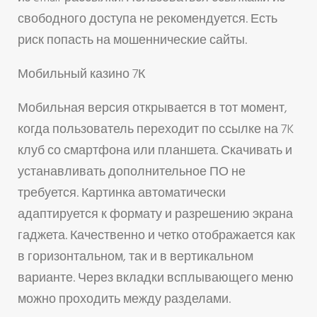
свободного доступа не рекомендуется. Есть
риск попасть на мошеннические сайты.
Мобильный казино 7К
Мобильная версия открывается в тот момент,
когда пользователь переходит по ссылке на 7K
клуб со смартфона или планшета. Скачивать и
устанавливать дополнительное ПО не
требуется. Картинка автоматически
адаптируется к формату и разрешению экрана
гаджета. Качественно и четко отображается как
в горизонтальном, так и в вертикальном
варианте. Через вкладки всплывающего меню
можно проходить между разделами.