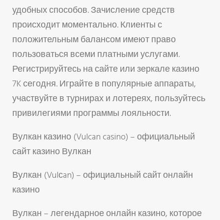
удобных способов. Зачисление средств
происходит моментально. Клиенты с
положительным балансом имеют право
пользоваться всеми платными услугами.
Регистрируйтесь на сайте или зеркале казино
7K сегодня. Играйте в популярные аппараты,
участвуйте в турнирах и лотереях, пользуйтесь
привилегиями программы лояльности.
Вулкан казино (Vulcan casino) – официальный
сайт казино Вулкан
Вулкан (Vulсan) – официальный сайт онлайн
казино
Вулкан – легендарное онлайн казино, которое