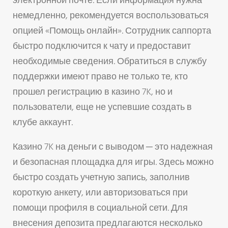
электронной почте. Если информация нужна
немедленно, рекомендуется воспользоваться
опцией «Помощь онлайн». Сотрудник саппорта
быстро подключится к чату и предоставит
необходимые сведения. Обратиться в службу
поддержки имеют право не только те, кто
прошел регистрацию в казино 7K, но и
пользователи, еще не успевшие создать в
клубе аккаунт.
Казино 7K на деньги с выводом ─ это надежная
и безопасная площадка для игры. Здесь можно
быстро создать учетную запись, заполнив
короткую анкету, или авторизоваться при
помощи профиля в социальной сети. Для
внесения депозита предлагаются несколько