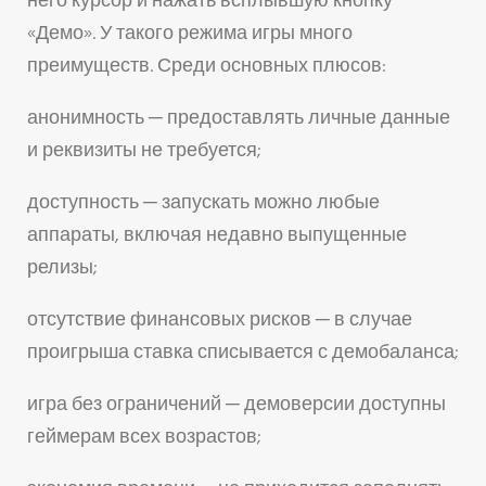
него курсор и нажать всплывшую кнопку
«Демо». У такого режима игры много
преимуществ. Среди основных плюсов:
анонимность ─ предоставлять личные данные
и реквизиты не требуется;
доступность ─ запускать можно любые
аппараты, включая недавно выпущенные
релизы;
отсутствие финансовых рисков ─ в случае
проигрыша ставка списывается с демобаланса;
игра без ограничений ─ демоверсии доступны
геймерам всех возрастов;