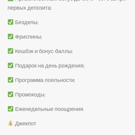
первых депозита;
Бездепы;
Фриспины;
Кешбэк и бонус-баллы;
Подарок на день рождения;
Программа лояльности;
Промокоды;
Еженедельные поощрения.
Джекпот