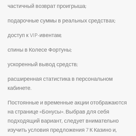
частичный возврат проигрыша;
подарочные суммы в реальных средствах;
доступ к VIP-ивентам;
спины в Колесе Фортуны;
ускоренный вывод средств;
расширенная статистика в персональном
кабинете.
Постоянные и временные акции отображаются
на странице «Бонусы». Выбрав для себя
подходящий вариант, следует внимательно
изучить условия предложения 7 К Казино и,