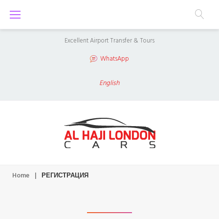
S
k
i
Excellent Airport Transfer & Tours
p
WhatsApp
t
o
English
c
o
n
t
e
n
Home
|
РЕГИСТРАЦИЯ
t