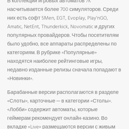
В коллекции игровых автоматов 7K
насчитывается более 700 симуляторов. Среди
них есть софт 5Men, EGT, Evoplay, Play’nGO,
Amatic, NetEnt, Thunderkick, Novomatic и других
популярных провайдеров. Чтобы посетителям
было удобно, все аппараты распределены по
категориям. В рубрике «Популярные»
находятся наиболее рейтинговые игры,
недавно изданные релизы сначала попадают в
«Новинки».
Барабанные версии располагаются в разделе
«Слоты», карточные ─ в категории «Столы».
«Лобби» содержит автоматы, которые
геймерам рекомендует онлайн-казино. Во
вкладке «Live» размещаются версии с живым