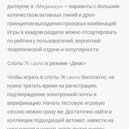
дилером, в «Megaways» ─ варианты с большим
количеством активных линий и дроп-
принципом выпадения призовых комбинаций.
Игры в каждом разделе можно отсортировать
по рейтингу пользователей, вероятной
теоретической отдаче и популярности.
Слоты 7K casino в режиме «Демо»
Чтобы играть в слоты 7К casino бесплатно, не
нужно тратить время на регистрацию,
подтверждение электронной почты и
верификацию. Начать тестовую игровую
сессию можно сразу же. Достаточно найти в
коллекции подходящий автомат, навести на