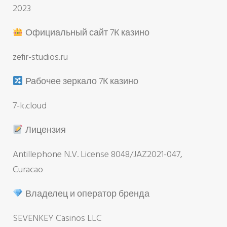
2023
Официальный сайт 7К казино
zefir-studios.ru
Рабочее зеркало 7К казино
7-k.cloud
Лицензия
Antillephone N.V. License 8048/JAZ2021-047,
Curacao
Владелец и оператор бренда
SEVENKEY Casinos LLC