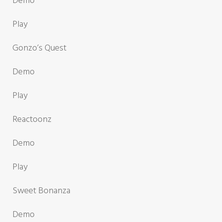
Demo
Play
Gonzo’s Quest
Demo
Play
Reactoonz
Demo
Play
Sweet Bonanza
Demo