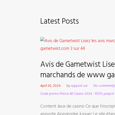
o
s
Latest Posts
t
n
Avis de Gametwist Lisez
marchands de www ga
a
April 30, 2024
by
support-usr
No comment(s
v
Code promo Prince Ali Casino 2024 : 100% jusqu'à 1
Content Jeux de casino Ce que l’inscri
apporte Apprendre à jouer Le site étan