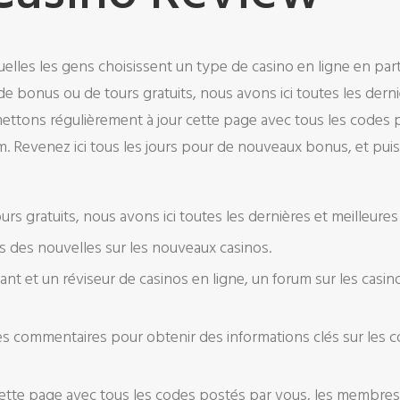
elles les gens choisissent un type de casino en ligne en partic
e de bonus ou de tours gratuits, nous avons ici toutes les dern
ettons régulièrement à jour cette page avec tous les codes 
m. Revenez ici tous les jours pour de nouveaux bonus, et pui
ours gratuits, nous avons ici toutes les dernières et meilleure
is des nouvelles sur les nouveaux casinos.
 et un réviseur de casinos en ligne, un forum sur les casin
s commentaires pour obtenir des informations clés sur les 
ette page avec tous les codes postés par vous, les membres,