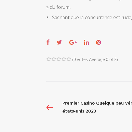
» du forum.
Sachant que la concurrence est rude,
F
T
G
L
P
a
w
o
i
i
c
i
o
n
n
(
0 votes
. Average
0
of 5)
1
2
3
4
5
e
t
g
k
t
b
t
l
e
e
o
e
e
d
r
o
r
+
I
e
P
Premier Casino Quelque peu Vér
k
n
s
états-unis 2023
t