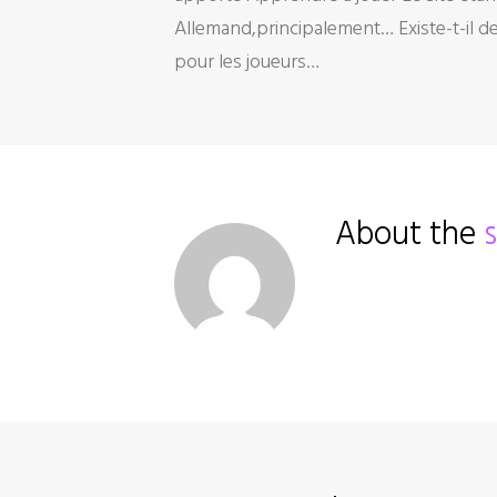
i
Allemand,principalement… Existe-t-il 
pour les joueurs…
g
a
About the
t
i
o