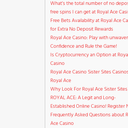
What’s the total number of no depos
free spins I can get at Royal Ace Cas
Free Bets Availability at Royal Ace C
for Extra No Deposit Rewards
Royal Ace Casino: Play with unwaver
Confidence and Rule the Game!
Is Cryptocurrency an Option at Roya
Casino
Royal Ace Casino Sister Sites Casino
Royal Ace
Why Look For Royal Ace Sister Sites
ROYAL ACE: A Legit and Long-
Established Online Casino! Register
Frequently Asked Questions about R
Ace Casino