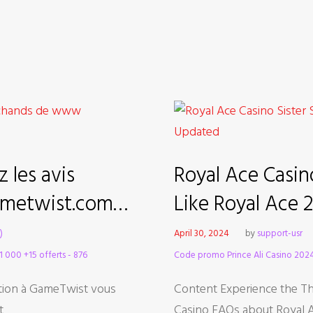
 les avis
Royal Ace Casino
metwist.com…
Like Royal Ace 
)
April 30, 2024
by
support-usr
 000 +15 offerts - 876
Code promo Prince Ali Casino 2024 
ption à GameTwist vous
Content Experience the Th
t
Casino FAQs about Royal A