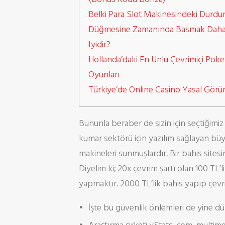
Belki Para Slot Makinesindeki Durdu
Düğmesine Zamanında Basmak Dah
Iyidir?
Hollanda’daki En Ünlü Çevrimiçi Poke
Oyunları
Türkiye’de Online Casino Yasal Gör
Bununla beraber de sizin için seçtiğimiz
kumar sektörü için yazılım sağlayan büyü
makineleri sunmuşlardır. Bir bahis sitesi
Diyelim ki; 20x çevrim şartı olan 100 T
yapmaktır. 2000 TL’lik bahis yapıp çevr
İşte bu güvenlik önlemleri de yine d