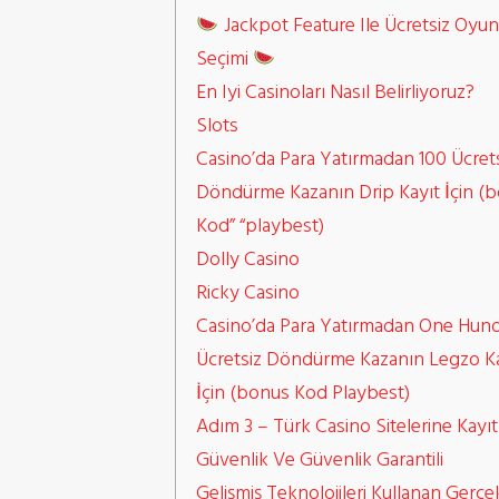
Jackpot Feature Ile Ücretsiz Oyun
Seçimi
En Iyi Casinoları Nasıl Belirliyoruz?
Slots
Casino’da Para Yatırmadan 100 Ücret
Döndürme Kazanın Drip Kayıt İçin (
Kod” “playbest)
Dolly Casino
Ricky Casino
Casino’da Para Yatırmadan One Hun
Ücretsiz Döndürme Kazanın Legzo Ka
İçin (bonus Kod Playbest)
Adım 3 – Türk Casino Sitelerine Kayıt
Güvenlik Ve Güvenlik Garantili
Gelişmiş Teknolojileri Kullanan Gerçe