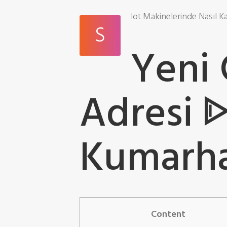
lot Makinelerinde Nasıl Kaz
S
Yeni 
Adresi ᐈ
Kumarha
Content