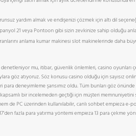
dya içeriği satın almak için aylık ücretlendirme konusunda en iy
 sorunsuz yardım almak ve endişenizi çözmek için altı dil seçen
panyol 21 veya Pontoon gibi sizin zevkinize sahip olduğu an
i oranlarını anlama kumar makinesi slot makinelerinde daha bü
i denetleniyor mu, itibar, güvenlik önlemleri, casino oyunları 
ylara göz atıyoruz. Söz konusu casino olduğu için sayısız online
leri para deneyimleme şansımız oldu. Tüm bunları göz önün
ri kapsamlı bir incelemeden geçtiği için müşteri memnuniyetini 
em de PC üzerinden kullanılabilir, canlı sohbet empieza e-po
17’den fazla para yatırma yöntemi empieza 13 para çekme yönt