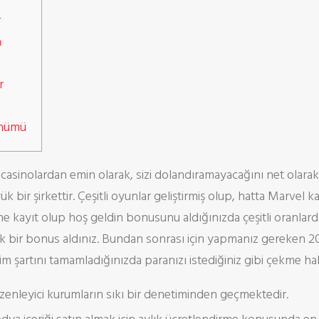
r
a
r
ünümü
 casinolardan emin olarak, sizi dolandıramayacağını net olarak 
k bir şirkettir. Çeşitli oyunlar geliştirmiş olup, hatta Marvel
ne kayıt olup hoş geldin bonusunu aldığınızda çeşitli oranlarda
L’lik bir bonus aldınız. Bundan sonrası için yapmanız gereken
im şartını tamamladığınızda paranızı istediğiniz gibi çekme h
üzenleyici kurumların sıkı bir denetiminden geçmektedir.