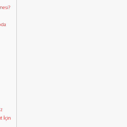
nesi?
oda
iz
 İçin