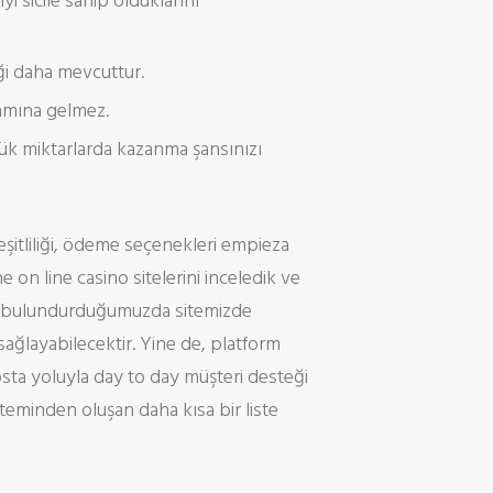
i sicile sahip olduklarını
eği daha mevcuttur.
lamına gelmez.
yük miktarlarda kazanma şansınızı
çeşitliliği, ödeme seçenekleri empieza
 on line casino sitelerini inceledik ve
de bulundurduğumuzda sitemizde
sağlayabilecektir. Yine de, platform
sta yoluyla day to day müşteri desteği
eminden oluşan daha kısa bir liste