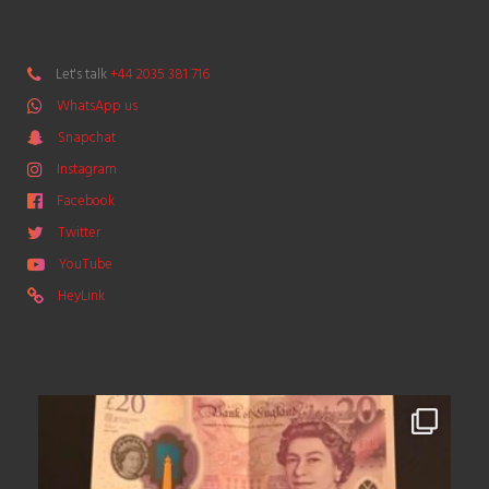
n
a
w
o
n
a
c
i
u
s
p
e
t
T
t
Let's talk
+44 2035 381 716
c
b
t
u
a
WhatsApp us
h
o
e
b
g
a
Snapchat
o
r
e
r
t
k
a
Instagram
m
Facebook
Twitter
YouTube
HeyLink