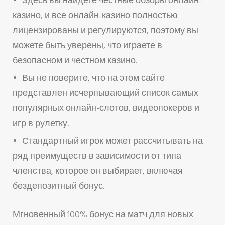
Здесь вы найдете честные обзоры онлайн-
казино, и все онлайн-казино полностью
лицензированы и регулируются, поэтому вы
можете быть уверены, что играете в
безопасном и честном казино.
Вы не поверите, что на этом сайте
представлен исчерпывающий список самых
популярных онлайн-слотов, видеопокеров и
игр в рулетку.
Стандартный игрок может рассчитывать на
ряд преимуществ в зависимости от типа
членства, которое он выбирает, включая
бездепозитный бонус.
Мгновенный 100% бонус на матч для новых