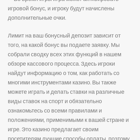
игровой бонус, и игроку будут начислены
дополнительные очки.
Лимит на ваш бонусный депозит зависит от
того, на какой бонус вы подаете заявку. Мы
собрали сводку всех этих функций в нашем
обзоре кассового процесса. Здесь игроки
найдут информацию о том, как работать со
многими инструментами казино. Вы также
можете играть и делать ставки на различные
виды ставок на спорт и обязательно
ознакомьтесь со всеми правилами и
положениями, применимыми к вашей стране и
игре. Это казино предлагает своим
посетителям лучшие способы оплаты, поэтому,