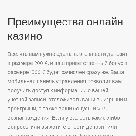
Преимущества онлайн
казино
Все, что вам нужно сделать, это внести депозит
в размере 200 €, и ваш приветственный бонус в
размере 1000 € будет зачислен сразу же. Ваша
мобильная панель управления позволит вам
получить доступ к информации о вашей
учетной записи, отслеживать ваши выигрыши и
проигрыши, а также ваши бонусы и VIP-
вознаграждения. Если у вас есть какие-либо
вопросы или вы хотите внести депозит или