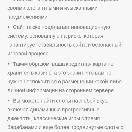
своими элегантными и изысканными
предложениями.
Сайт также предлагает инновационную
систему, основанную на риске, которая
гарантирует стабильность сайта и безопасный
игровой процесс.
Таким образом, ваша кредитная карта не
хранится в казино, а это значит, что вам не
нужно беспокоиться о размещении какой-либо
личной информации на стороннем сервере.
Вы можете найти слоты на любой вкус,
включая динамичные прогрессивные
джекпоты, классические игры с тремя
барабанами и еще более продвинутые слоты с