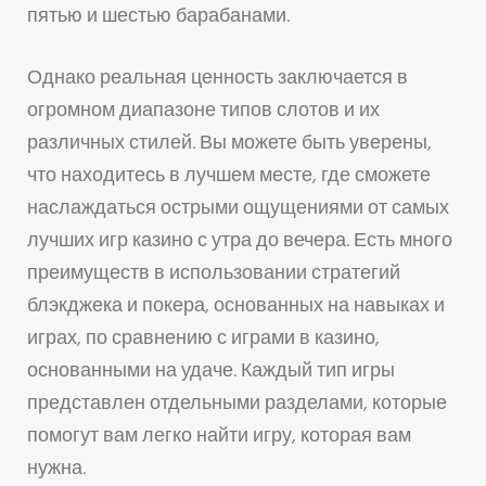
пятью и шестью барабанами.
Однако реальная ценность заключается в
огромном диапазоне типов слотов и их
различных стилей. Вы можете быть уверены,
что находитесь в лучшем месте, где сможете
наслаждаться острыми ощущениями от самых
лучших игр казино с утра до вечера. Есть много
преимуществ в использовании стратегий
блэкджека и покера, основанных на навыках и
играх, по сравнению с играми в казино,
основанными на удаче. Каждый тип игры
представлен отдельными разделами, которые
помогут вам легко найти игру, которая вам
нужна.