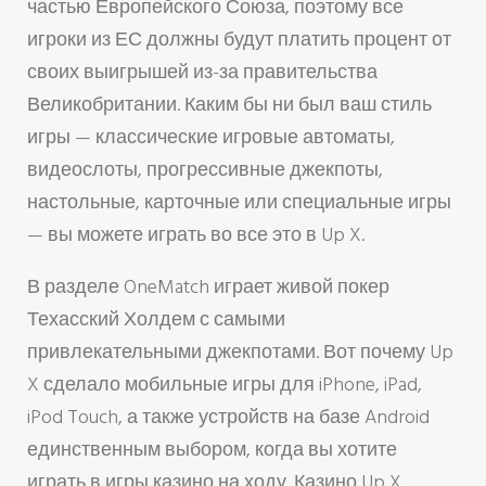
частью Европейского Союза, поэтому все
игроки из ЕС должны будут платить процент от
своих выигрышей из-за правительства
Великобритании. Каким бы ни был ваш стиль
игры — классические игровые автоматы,
видеослоты, прогрессивные джекпоты,
настольные, карточные или специальные игры
— вы можете играть во все это в Up X.
В разделе OneMatch играет живой покер
Техасский Холдем с самыми
привлекательными джекпотами. Вот почему Up
X сделало мобильные игры для iPhone, iPad,
iPod Touch, а также устройств на базе Android
единственным выбором, когда вы хотите
играть в игры казино на ходу. Казино Up X