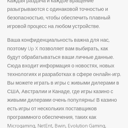
Каждая раздача и каждое вращение
разыгрываются с одинаковой точностью и
безопасностью, чтобы обеспечить плавный
игровой процесс на любом устройстве.
Ваша конфиденциальность важна для нас,
поэтому Up X позволяет вам выбирать, как
будут обрабатываться ваши личные данные.
Сюда входит информация о новостях, новых
технологиях и разработках в сфере онлайн-игр.
Вы можете играть в игры с живыми дилерами в
США, Австралии и Канаде, где игры казино с
живыми дилерами очень популярны! В казино
есть игры от нескольких поставщиков
программного обеспечения, таких как
Microgaming, NetEnt, Bwin, Evolution Gaming,