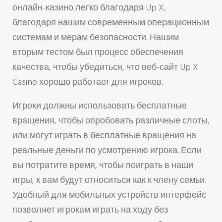
онлайн-казино легко благодаря Up X,
благодаря нашим современным операционным
системам и мерам безопасности. Нашим
вторым тестом был процесс обеспечения
качества, чтобы убедиться, что веб-сайт Up X
Casino хорошо работает для игроков.
Игроки должны использовать бесплатные
вращения, чтобы опробовать различные слоты,
или могут играть в бесплатные вращения на
реальные деньги по усмотрению игрока. Если
вы потратите время, чтобы поиграть в наши
игры, к вам будут относиться как к члену семьи.
Удобный для мобильных устройств интерфейс
позволяет игрокам играть на ходу без