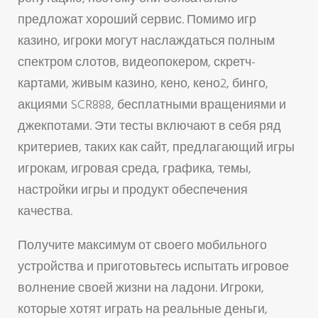
предложат хороший сервис. Помимо игр
казино, игроки могут наслаждаться полным
спектром слотов, видеопокером, скретч-
картами, живым казино, кено, кено2, бинго,
акциями SCR888, бесплатными вращениями и
джекпотами. Эти тесты включают в себя ряд
критериев, таких как сайт, предлагающий игры
игрокам, игровая среда, графика, темы,
настройки игры и продукт обеспечения
качества.
Получите максимум от своего мобильного
устройства и приготовьтесь испытать игровое
волнение своей жизни на ладони. Игроки,
которые хотят играть на реальные деньги,