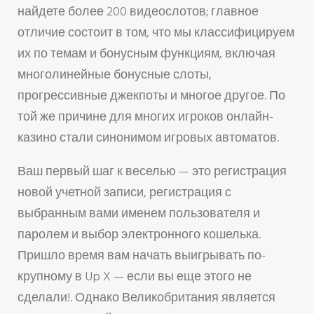
найдете более 200 видеослотов; главное
отличие состоит в том, что мы классифицируем
их по темам и бонусным функциям, включая
многолинейные бонусные слоты,
прогрессивные джекпоты и многое другое. По
той же причине для многих игроков онлайн-
казино стали синонимом игровых автоматов.
Ваш первый шаг к веселью — это регистрация
новой учетной записи, регистрация с
выбранным вами именем пользователя и
паролем и выбор электронного кошелька.
Пришло время вам начать выигрывать по-
крупному в Up X — если вы еще этого не
сделали!. Однако Великобритания является