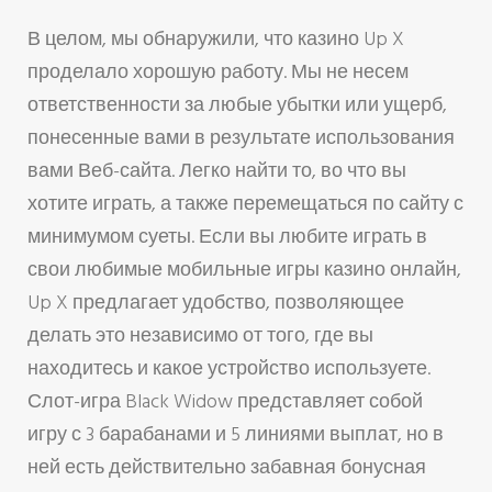
В целом, мы обнаружили, что казино Up X
проделало хорошую работу. Мы не несем
ответственности за любые убытки или ущерб,
понесенные вами в результате использования
вами Веб-сайта. Легко найти то, во что вы
хотите играть, а также перемещаться по сайту с
минимумом суеты. Если вы любите играть в
свои любимые мобильные игры казино онлайн,
Up X предлагает удобство, позволяющее
делать это независимо от того, где вы
находитесь и какое устройство используете.
Слот-игра Black Widow представляет собой
игру с 3 барабанами и 5 линиями выплат, но в
ней есть действительно забавная бонусная