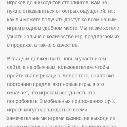
игроков до 400 фунтов стерлингов! Вам не
нужно отказываться от острых ощущений, так
как вы можете получить доступ ко всем нашим
играм в одном удобном месте. Мы также хотели
узнать больше о количестве игр, предлагаемых
в продаже, а также о качестве.
Вкладчик должен быть новым участником
сайта, а не обычным пользователем, чтобы
пройти квалификацию. Более того, они также
постоянно предлагают новые игры, а это
означает, что игрокам всегда есть что
попробовать. В мобильных приложениях Up X
игроки могут наслаждаться всеми
замечательными играми казино, не выходя из
своего мобильного устройства. Конечно, когда