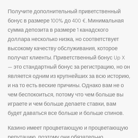
Получите дополнительный приветственный
бонус в размере 100% до 400 €. Минимальная
сумма депозита в размере 1 канадского
доллара несколько низка, но соответствует
высокому качеству обслуживания, которое
получат клиенты. Приветственный бонус Up X
— это стандартный бонус за регистрацию, но он
является одним из крупнейших за всю историю,
и на то есть веские причины. Однако вам не о
чем беспокоиться, потому что чем больше вы
играете и чем больше делаете ставки, вам
будет даваться все больше и больше спинов.
Казино имеет процветающую и процветающую
репутацию, поэтому они обязательно