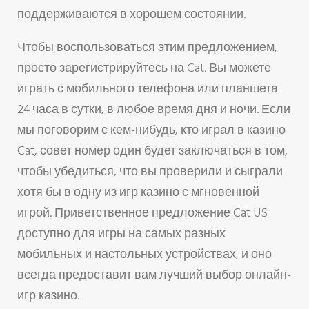
поддерживаются в хорошем состоянии.
Чтобы воспользоваться этим предложением,
просто зарегистрируйтесь на Cat. Вы можете
играть с мобильного телефона или планшета
24 часа в сутки, в любое время дня и ночи. Если
мы поговорим с кем-нибудь, кто играл в казино
Cat, совет номер один будет заключаться в том,
чтобы убедиться, что вы проверили и сыграли
хотя бы в одну из игр казино с мгновенной
игрой. Приветственное предложение Cat US
доступно для игры на самых разных
мобильных и настольных устройствах, и оно
всегда предоставит вам лучший выбор онлайн-
игр казино.