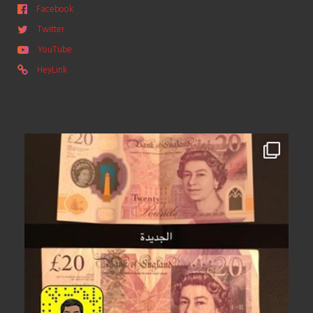
m
Facebook
Twitter
YouTube
HeyLink