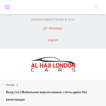
S
k
i
Excellent Airport Transfer & Tours
p
WhatsApp
t
o
English
c
o
n
t
e
n
Home
|
t
Вход Cat | Мобильная версия казино, слоты демо без
регистрации