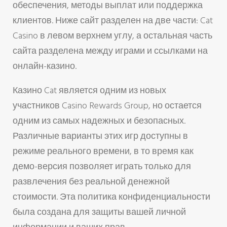
обеспечения, методы выплат или поддержка
клиентов. Ниже сайт разделен на две части: Cat
Casino в левом верхнем углу, а остальная часть
сайта разделена между играми и ссылками на
онлайн-казино.
Казино Cat является одним из новых
участников Casino Rewards Group, но остается
одним из самых надежных и безопасных.
Различные варианты этих игр доступны в
режиме реального времени, в то время как
демо-версия позволяет играть только для
развлечения без реальной денежной
стоимости. Эта политика конфиденциальности
была создана для защиты вашей личной