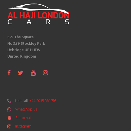
6-9 The Square
No 3.39 Stockley Park
Uxbridge UB11 1FW
United Kingdom
S
F
T
Y
I
n
a
w
o
n
a
c
i
u
s
p
e
t
T
t
Let's talk
+44 2035 381 716
c
b
t
u
a
WhatsApp us
h
o
e
b
g
a
Snapchat
o
r
e
r
t
k
a
Instagram