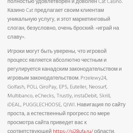
полностью удовлетворен и доволен Cat Casino.
Казино Cat предлагает своим клиентам
уникальную услугу, и этот маркетинговый
слоган, безусловно, очень броский: «играй на
славу».
Игроки могут быть уверены, что игровой
процесс является абсолютно честным и
регулируется канадским законодательством и
игровым законодательством. Przelewy24,
Golfash, POLi, GiroPay, EPS, Euteller, Neosurf,
Multibanco, eChecks, Trustly, instaDebit, Skrill,
iDEAL, PUGGLECHOOSE, QIWI. Навигация по сайту
проста, а естественный прогресс по мере
просмотра сайта приведет вас к
соответствующей
https://si28ufa.ru/
области.