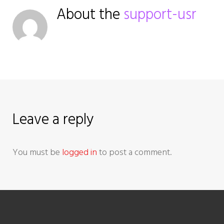
n
About the
support-usr
a
v
i
g
Leave a reply
a
t
You must be
logged in
to post a comment.
i
o
n