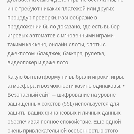
и не требуют никаких платежей или других
процедур проверки. Разнообразие в
предложении было доказано, где есть выбор
игровых автоматов с мгновенными играми,
такими как кено, онлайн-слоты, слоты с
джекпотом, блэкджек, баккара, рулетка,
видеопокер и даже лото.
Какую бы платформу ни выбрали игроки, игры,
атмосфера и возможности казино одинаковы. •
Безопасный сайт — шифрование на уровне
защищенных сокетов (SSL) используется для
защиты ваших финансовых и личных данных,
обеспечивая полное спокойствие. Еще одной
очень привлекательной особенностью этого