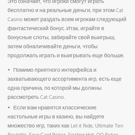
Это означает, что игроки смогут играть
бесплатно и на реальные деньги, при этом Cat
Casino может раздать всем игрокам следующий
фантастический бонус. Итак, играйте в
бонусные слоты, забирайте свой выигрыш,
затем обналичивайте деньги, чтобы
продолжать играть и выигрывать еще больше.
Помимо приятного интерфейса и
захватывающего ассортимента игр, есть еще
одна причина, по которой мы должны
рассмотреть Cat Casino.
Если вам нравятся классические
настольные игры в казино, вы найдете
множество игр, таких как Let it Ride, Ultimate Ten
Roulette, Four Card Poker, Sizzling Hot, QQ Poker,