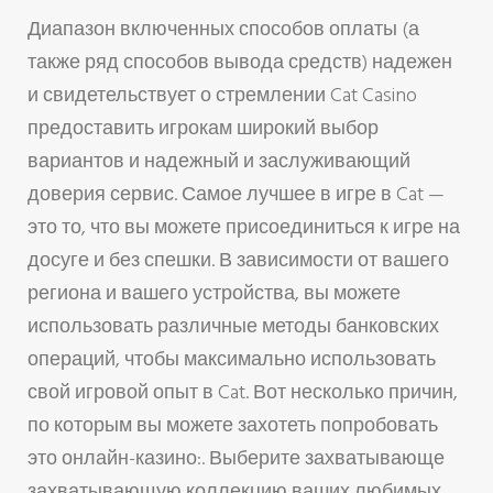
Диапазон включенных способов оплаты (а
также ряд способов вывода средств) надежен
и свидетельствует о стремлении Cat Casino
предоставить игрокам широкий выбор
вариантов и надежный и заслуживающий
доверия сервис. Самое лучшее в игре в Cat —
это то, что вы можете присоединиться к игре на
досуге и без спешки. В зависимости от вашего
региона и вашего устройства, вы можете
использовать различные методы банковских
операций, чтобы максимально использовать
свой игровой опыт в Cat. Вот несколько причин,
по которым вы можете захотеть попробовать
это онлайн-казино:. Выберите захватывающе
захватывающую коллекцию ваших любимых